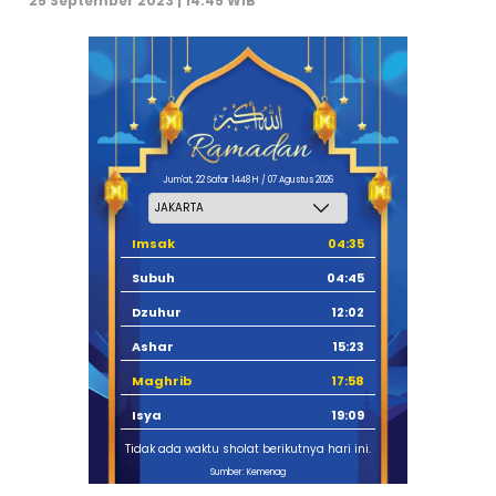
25 September 2023 | 14:45 WIB
Jum'at, 22 Safar 1448 H / 07 Agustus 2026
Imsak
04:35
Subuh
04:45
Dzuhur
12:02
Ashar
15:23
Maghrib
17:58
Isya
19:09
Tidak ada waktu sholat berikutnya hari ini.
Sumber: Kemenag