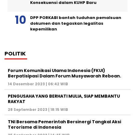
Konsekuensi dalam KUHP Baru
DPP PORKABI bantah tuduhan pemalsuan
dokumen dan tegaskan legalitas
kepemilikan
POLITIK
Forum Komunikasi Ulama Indonesia (FKUI)
Berpatisipasi Dalam Forum Musyawarah Reboan.
14 Desember 2023 | 06:42 WIB
PENGUSAHA YANG BERHATI MULIA, SIAP MEMBANTU
RAKYAT
28 September 2023 | 18:15 WIB
TNI Bersama Pemerintah Bersinergi Tangkal Aksi
Terorisme di Indonesia