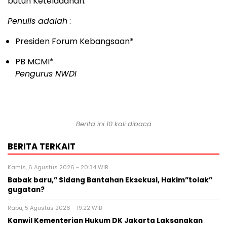
butuh Keteladanan.
Penulis adalah
:
Presiden Forum Kebangsaan*
PB MCMI*
Pengurus NWDI
Berita ini 10 kali dibaca
BERITA TERKAIT
Kamis, 6 Agustus 2026 - 20:34 WIB
Babak baru,” Sidang Bantahan Eksekusi, Hakim”tolak”
gugatan?
Rabu, 5 Agustus 2026 - 19:22 WIB
Kanwil Kementerian Hukum DK Jakarta Laksanakan