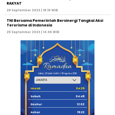
RAKYAT
28 September 2023 | 18:15 WIB
TNI Bersama Pemerintah Bersinergi Tangkal Aksi
Terorisme di Indonesia
25 September 2023 | 14:45 WIB
Sabtu, 23 Safar 1448 H / 08 Agustus 2026
Imsak
04:35
Subuh
04:45
Dzuhur
12:02
Ashar
15:23