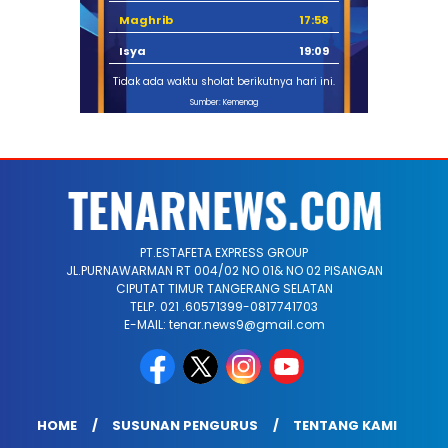
Maghrib
17:58
Isya
19:09
Tidak ada waktu sholat berikutnya hari ini.
Sumber: Kemenag
PT.ESTAFETA EXPRESS GROUP
JL.PURNAWARMAN RT 004/02 NO 01& NO 02 PISANGAN
CIPUTAT TIMUR TANGERANG SELATAN
TELP. 021 .60571399-0817741703
E-MAIL: tenar.news9@gmail.com
HOME
SUSUNAN PENGURUS
TENTANG KAMI