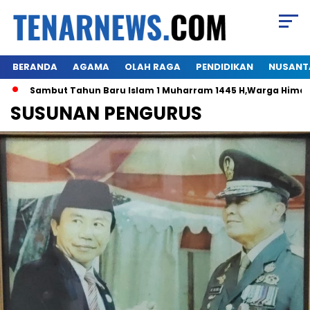
BERANDA
AGAMA
OLAH RAGA
PENDIDIKAN
NUSANT
mbut Tahun Baru Islam 1 Muharram 1445 H,Warga Himalo Diaspo
SUSUNAN PENGURUS