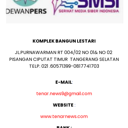
KOMPLEK BANGUN LESTARI
JL.PURNAWARMAN RT 004/02 NO 01& NO 02
PISANGAN CIPUTAT TIMUR TANGERANG SELATAN
TELP. 021 .60571399-0817741703
E-MAIL
:
tenar.news9@gmail.com
WEBSITE
:
www.
tenarnews.com
BANK :