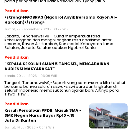
pada peringatan Hari Batik Nasional 2023 yang jatuh…
Pendidikan
<strong>NGOBRAS (Ngobrol Asyik Bersama Rayon Al-
Harokah)</strong>
Jumat, 29 September 2023 - 03:22 WIB
Jakarta, TenarNewsTv9 – Guna memperkuat rasa
kekeluargaan dan menghilangkan rasa apatisme antar
sesama, Rayon Al-Harokah, Komisariat Kebayoran Lama
Selatan, Jakarta Selatan adakan Ngobrol Santai…
Pendidikan
“KEPALA SEKOLAH SMAN 5 TANGSEL, MENGABAIKAN
AUDIENSI MASYARAKAT”
Kamis, 20 Juli 2023 - 06:09 WIB
Tangsel , Tenarnewstv9,-Seperti yang sama-sama kita ketahui
bersama bahwa seluruh siswa-siswi baru dari tingkatan di
seluruh Indonesia memasuk tahun ajaran baru Artinya para
siswa-siswi…
Pendidikan
Kisruh Percaloan PPDB, Masuk SMA -
SMK Negeri Harus Bayar Rp10 -,15
Juta Di Banten
Jumat, 14 Juli 2023 - 08:19 WIB