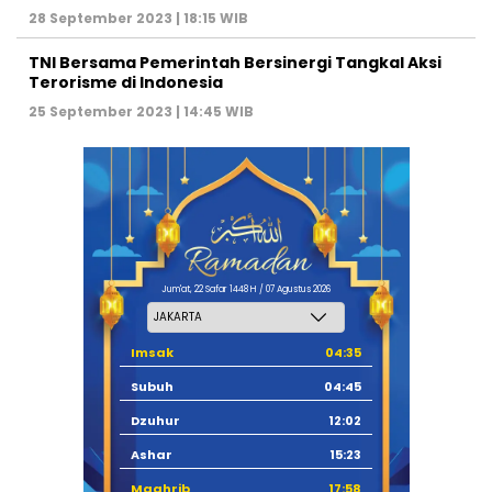
28 September 2023 | 18:15 WIB
TNI Bersama Pemerintah Bersinergi Tangkal Aksi
Terorisme di Indonesia
25 September 2023 | 14:45 WIB
Jum'at, 22 Safar 1448 H / 07 Agustus 2026
Imsak
04:35
Subuh
04:45
Dzuhur
12:02
Ashar
15:23
Maghrib
17:58