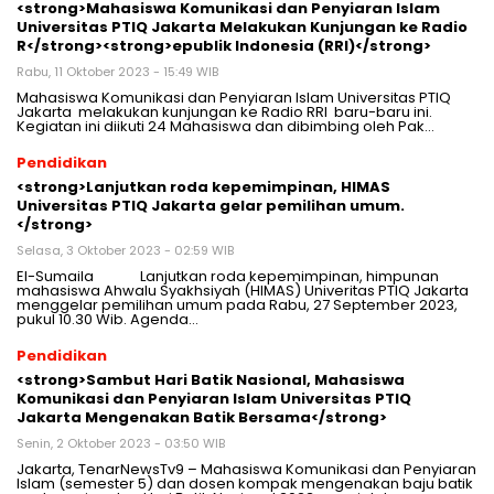
<strong>Mahasiswa Komunikasi dan Penyiaran Islam
Universitas PTIQ Jakarta Melakukan Kunjungan ke Radio
R</strong><strong>epublik Indonesia (RRI)</strong>
Rabu, 11 Oktober 2023 - 15:49 WIB
Mahasiswa Komunikasi dan Penyiaran Islam Universitas PTIQ
Jakarta melakukan kunjungan ke Radio RRI baru-baru ini.
Kegiatan ini diikuti 24 Mahasiswa dan dibimbing oleh Pak…
Pendidikan
<strong>Lanjutkan roda kepemimpinan, HIMAS
Universitas PTIQ Jakarta gelar pemilihan umum.
</strong>
Selasa, 3 Oktober 2023 - 02:59 WIB
El-Sumaila Lanjutkan roda kepemimpinan, himpunan
mahasiswa Ahwalu Syakhsiyah (HIMAS) Univeritas PTIQ Jakarta
menggelar pemilihan umum pada Rabu, 27 September 2023,
pukul 10.30 Wib. Agenda…
Pendidikan
<strong>Sambut Hari Batik Nasional, Mahasiswa
Komunikasi dan Penyiaran Islam Universitas PTIQ
Jakarta Mengenakan Batik Bersama</strong>
Senin, 2 Oktober 2023 - 03:50 WIB
Jakarta, TenarNewsTv9 – Mahasiswa Komunikasi dan Penyiaran
Islam (semester 5) dan dosen kompak mengenakan baju batik