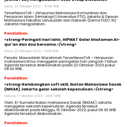
Senin, 23 Oktober 2023 - 15:46 WIB
TenarNewsTv9 – Himpunan Mahasiswa Komunikasi dan
Penyiaran Islam (Himakopi) Universitas PTIQ Jakarta & Dewan
Mahasiswa Fakultas Ushuluddin dan Dakwah (Dema FUD) IIQ
Jakarta mengadakan…
Pendidikan
<strong>Peringati hari lahir, HIPMAT Gelar khataman Al-
qur’an dan doa bersama.</strong>
Senin, 23 Oktober 2023 - 14:49 WIB
Penulis: Mawaddah Warahmah TenarNewsTv9 – Himpunan
mahasiswa timur menggelar peringatan hari yang ke-1 tahun.
Agenda tersebut dilaksanakan pada 22 Oktober 2023 pukul
09.00 WIB…
Pendidikan
<strong>Kembangkan soft skill, Ikatan Mahasiswa Sasak
(IMSAK) Jakarta gelar sekolah kepenulisan.</strong>
Selasa, 17 Oktober 2023 - 23:57 WIB
Oleh: El-Sumaila Ikatan mahasiswa Sasak (IMSAK) Jakarta
menggelar sekolah kepenulisan. Agenda tersebut
dilaksanakan pada Minggu, 15 Oktober 2023, pukul 08.30 WIB.
Agenda tersebut dilaksanakan…
Pendidikan