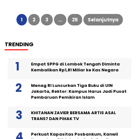
Paginasi
pos
1
2
3
…
25
Selanjutnya
TRENDING
Empat SPPG di Lombok Tengah Diminta
Kembalikan Rp1,81 Miliar ke Kas Negara
Menag RI Luncurkan Tiga Buku di UIN
Jakarta, Rektor: Kampus Harus Jadi Pusat
Pembaruan Pemikiran Islam
KHITANAN ZAVIER BERSAMA ARTIS ASAL
TRANS7 DAN PIHAK TV
Perkuat Kapasitas Posbankum, Kanwil