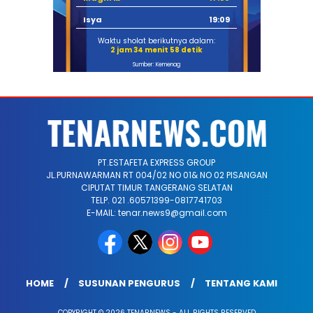
Isya
19:09
Waktu sholat berikutnya dalam:
2 jam 34 menit 58 detik
Sumber: Kemenag
PT.ESTAFETA EXPRESS GROUP
JL.PURNAWARMAN RT 004/02 NO 01& NO 02 PISANGAN
CIPUTAT TIMUR TANGERANG SELATAN
TELP. 021 .60571399-0817741703
E-MAIL: tenar.news9@gmail.com
HOME
SUSUNAN PENGURUS
TENTANG KAMI
COPYRIGHT © 2026 TENARNEWS - ALL RIGHTS RESERVED