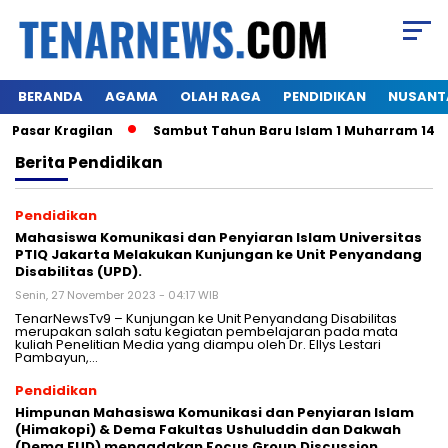
BERANDA
AGAMA
OLAH RAGA
PENDIDIKAN
NUSANT
asar Kragilan
Sambut Tahun Baru Islam 1 Muharram 1445 H
Berita
Pendidikan
Pendidikan
Mahasiswa Komunikasi dan Penyiaran Islam Universitas
PTIQ Jakarta Melakukan Kunjungan ke Unit Penyandang
Disabilitas (UPD).
Senin, 27 November 2023 - 04:17 WIB
TenarNewsTv9 – Kunjungan ke Unit Penyandang Disabilitas
merupakan salah satu kegiatan pembelajaran pada mata
kuliah Penelitian Media yang diampu oleh Dr. Ellys Lestari
Pambayun,…
Pendidikan
Himpunan Mahasiswa Komunikasi dan Penyiaran Islam
(Himakopi) & Dema Fakultas Ushuluddin dan Dakwah
(Dema FUD) mengadakan Focus Group Discussion