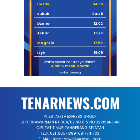
Imsak
04:35
Subuh
04:45
Dzuhur
12:02
Ashar
15:23
Maghrib
17:58
Isya
19:09
Waktu sholat berikutnya dalam:
3 jam 15 menit 11 detik
Sumber: Kemenag
PT.ESTAFETA EXPRESS GROUP
JL.PURNAWARMAN RT 004/02 NO 01& NO 02 PISANGAN
CIPUTAT TIMUR TANGERANG SELATAN
TELP. 021 .60571399-0817741703
E-MAIL: tenar.news9@gmail.com