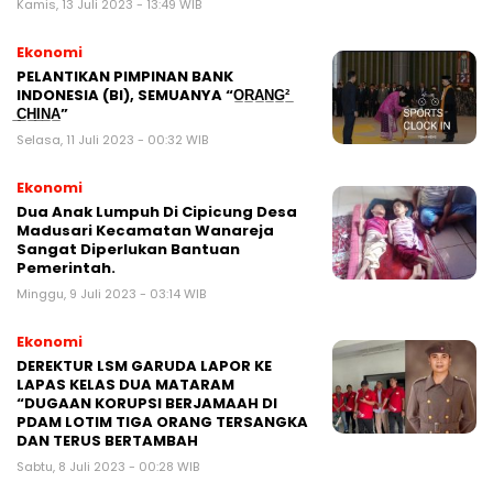
Kamis, 13 Juli 2023 - 13:49 WIB
Ekonomi
PELANTIKAN PIMPINAN BANK
INDONESIA (BI), SEMUANYA “O̲R̲A̲N̲G̲²̲
̲C̲H̲I̲N̲A̲”
Selasa, 11 Juli 2023 - 00:32 WIB
Ekonomi
Dua Anak Lumpuh Di Cipicung Desa
Madusari Kecamatan Wanareja
Sangat Diperlukan Bantuan
Pemerintah.
Minggu, 9 Juli 2023 - 03:14 WIB
Ekonomi
DEREKTUR LSM GARUDA LAPOR KE
LAPAS KELAS DUA MATARAM
“DUGAAN KORUPSI BERJAMAAH DI
PDAM LOTIM TIGA ORANG TERSANGKA
DAN TERUS BERTAMBAH
Sabtu, 8 Juli 2023 - 00:28 WIB