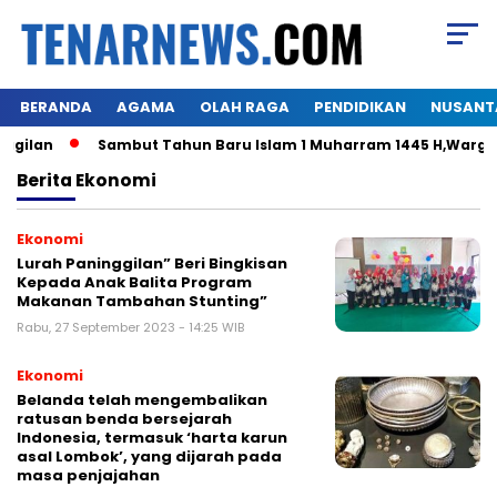
BERANDA
AGAMA
OLAH RAGA
PENDIDIKAN
NUSANT
gilan
Sambut Tahun Baru Islam 1 Muharram 1445 H,Warga H
Berita
Ekonomi
Ekonomi
Lurah Paninggilan” Beri Bingkisan
Kepada Anak Balita Program
Makanan Tambahan Stunting”
Rabu, 27 September 2023 - 14:25 WIB
Ekonomi
Belanda telah mengembalikan
ratusan benda bersejarah
Indonesia, termasuk ‘harta karun
asal Lombok’, yang dijarah pada
masa penjajahan