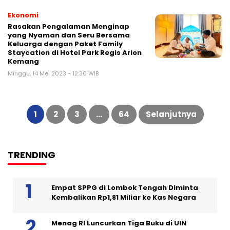
Ekonomi
Rasakan Pengalaman Menginap
yang Nyaman dan Seru Bersama
Keluarga dengan Paket Family
Staycation di Hotel Park Regis Arion
Kemang
Minggu, 14 Mei 2023 - 12:30 WIB
Paginasi
pos
1
2
3
…
64
Selanjutnya
TRENDING
Empat SPPG di Lombok Tengah Diminta
Kembalikan Rp1,81 Miliar ke Kas Negara
Menag RI Luncurkan Tiga Buku di UIN