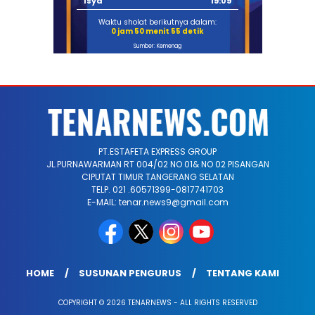
Isya
19:09
Waktu sholat berikutnya dalam:
0 jam 50 menit 54 detik
Sumber: Kemenag
PT.ESTAFETA EXPRESS GROUP
JL.PURNAWARMAN RT 004/02 NO 01& NO 02 PISANGAN
CIPUTAT TIMUR TANGERANG SELATAN
TELP. 021 .60571399-0817741703
E-MAIL: tenar.news9@gmail.com
HOME
SUSUNAN PENGURUS
TENTANG KAMI
COPYRIGHT © 2026 TENARNEWS - ALL RIGHTS RESERVED