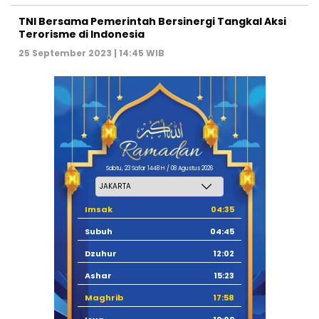
TNI Bersama Pemerintah Bersinergi Tangkal Aksi
Terorisme di Indonesia
25 September 2023 | 14:45 WIB
Sabtu, 23 Safar 1448 H / 08 Agustus 2026
Imsak
04:35
Subuh
04:45
Dzuhur
12:02
Ashar
15:23
Maghrib
17:58