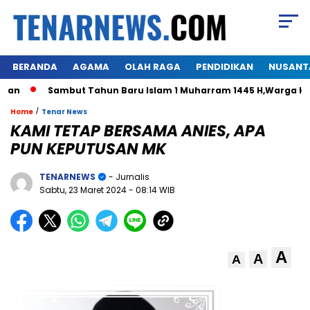
BERANDA
AGAMA
OLAH RAGA
PENDIDIKAN
NUSANT
Sambut Tahun Baru Islam 1 Muharram 1445 H,Warga Himalo 
/
Home
Tenar News
KAMI TETAP BERSAMA ANIES, APA
PUN KEPUTUSAN MK
TENARNEWS
- Jurnalis
Sabtu, 23 Maret 2024
- 08:14 WIB
A
A
A