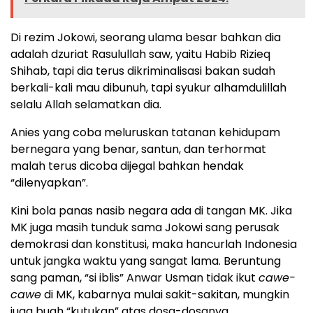
Di rezim Jokowi, seorang ulama besar bahkan dia
adalah dzuriat Rasulullah saw, yaitu Habib Rizieq
Shihab, tapi dia terus dikriminalisasi bakan sudah
berkali-kali mau dibunuh, tapi syukur alhamdulillah
selalu Allah selamatkan dia.
Anies yang coba meluruskan tatanan kehidupam
bernegara yang benar, santun, dan terhormat
malah terus dicoba dijegal bahkan hendak
“dilenyapkan”.
Kini bola panas nasib negara ada di tangan MK. Jika
MK juga masih tunduk sama Jokowi sang perusak
demokrasi dan konstitusi, maka hancurlah Indonesia
untuk jangka waktu yang sangat lama. Beruntung
sang paman, “si iblis” Anwar Usman tidak ikut
cawe-
cawe
di MK, kabarnya mulai sakit-sakitan, mungkin
juga buah “kutukan” atas dosa-dosanya