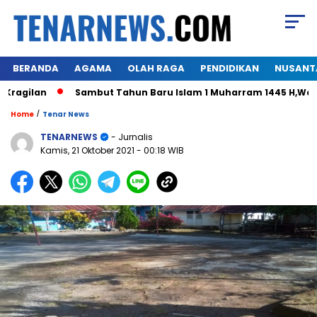
BERANDA
AGAMA
OLAH RAGA
PENDIDIKAN
NUSANT
ilan
Sambut Tahun Baru Islam 1 Muharram 1445 H,Warga Hi
/
Home
Tenar News
TENARNEWS
- Jurnalis
Kamis, 21 Oktober 2021
- 00:18 WIB