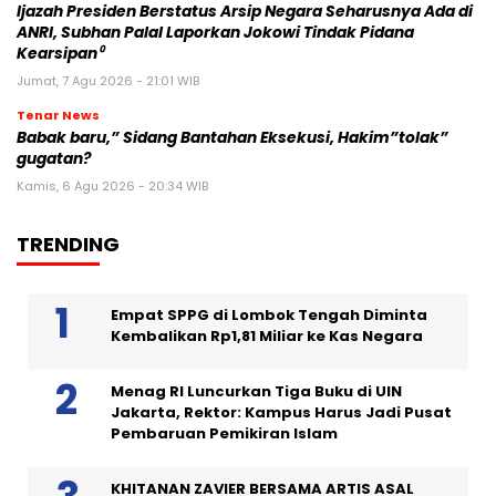
Ijazah Presiden Berstatus Arsip Negara Seharusnya Ada di
ANRI, Subhan Palal Laporkan Jokowi Tindak Pidana
Kearsipan⁰
Jumat, 7 Agu 2026 - 21:01 WIB
Tenar News
Babak baru,” Sidang Bantahan Eksekusi, Hakim”tolak”
gugatan?
Kamis, 6 Agu 2026 - 20:34 WIB
TRENDING
Empat SPPG di Lombok Tengah Diminta
Kembalikan Rp1,81 Miliar ke Kas Negara
Menag RI Luncurkan Tiga Buku di UIN
Jakarta, Rektor: Kampus Harus Jadi Pusat
Pembaruan Pemikiran Islam
KHITANAN ZAVIER BERSAMA ARTIS ASAL