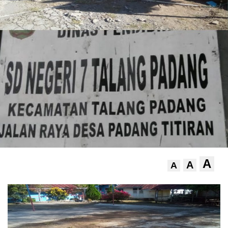
A
A
A