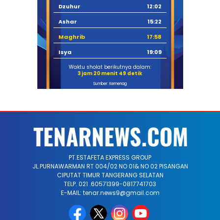
Dzuhur
12:02
Ashar
15:22
Maghrib
17:58
Isya
19:09
Waktu sholat berikutnya dalam:
3 jam 20 menit 48 detik
Sumber: Kemenag
PT.ESTAFETA EXPRESS GROUP
JL.PURNAWARMAN RT 004/02 NO 01& NO 02 PISANGAN
CIPUTAT TIMUR TANGERANG SELATAN
TELP. 021 .60571399-0817741703
E-MAIL: tenar.news9@gmail.com