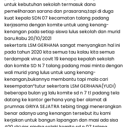
untuk kebutuhan sekolah termasuk dana
pemeliharaan sarana dan prasarana,tapi di duga
kuat kepala SDN 07 kecamatan talang padang
kerjasama dengan komite untuk uang kenang-
kenangan pada setiap siswa lulus sekolah dan murid
baru.Rabu 20/10/2021
sekertaris LSM GERHANA sangat menyangkan hal ini
pada tahun 2020 kita semua tau kalau kita semua
terdampak virus covit 19 kenapa kepalah sekolah
dan komite SD N 7 talang padang masi minta dengan
wali murid yang lulus untuk uang kenang-
kenangan,bukannya membantu tapi mala cari
kesempatan”tutur sekertaris LSM GERHANA(YUDI)
beberapa bulan yg lalu komite sd n 7 tl padang tela
datang ke kantor gerhana yang ber alamat di
prumnas GRIYA SEJATRA tebing tinggi menerangkan
benar adanya uang kenangan tersebut itu kami
kerjakan untuk bangun lapangan dan masi ada sisa
400 rb’ujar pindra selaki komite sd n 07 talang