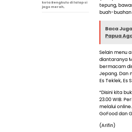
kota Bengkulu di lalap si
tepung, bawa
jago merah,
buah-buahan y
Baca Juga 
Papua Aga
Selain menu a
diantaranya M
bermacam dim
Jepang. Dan m
Es Teklek, Es
“Disini kita b
23.00 WIB. Pe
melalui onlin
GoFood dan Gr
(Arifin)