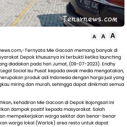
A
A
A
news.com,-Ternyata Mie Gacoan memang banyak di
syarakat Depok khususnya ini terbukti ketika launching
ng diadakan pada hari Jumat, (09-07-2023). Endhy
 Legal Social Isu Pusat kepada awak media mengatakan,
erupakan produk asli Indonesia dengan harga jual yang
gkau miring dan murah, sehingga dapat dinikmati semua
an, kehadiran Mie Gacoan di Depok Bojongsari ini
kan dampak positif kepada masyarakat. Salah
gan mempekerjakan warga sekitar dan benar-benar
an warga lokal (Warlok) area resto untuk dapat