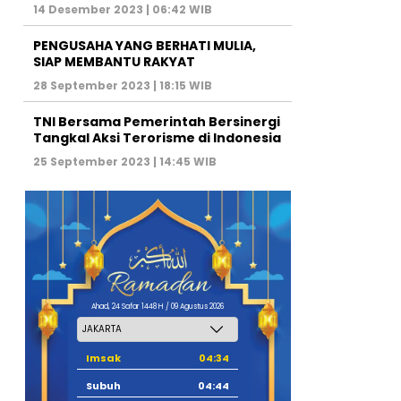
14 Desember 2023 | 06:42 WIB
PENGUSAHA YANG BERHATI MULIA,
SIAP MEMBANTU RAKYAT
28 September 2023 | 18:15 WIB
TNI Bersama Pemerintah Bersinergi
Tangkal Aksi Terorisme di Indonesia
25 September 2023 | 14:45 WIB
Ahad, 24 Safar 1448 H / 09 Agustus 2026
Imsak
04:34
Subuh
04:44