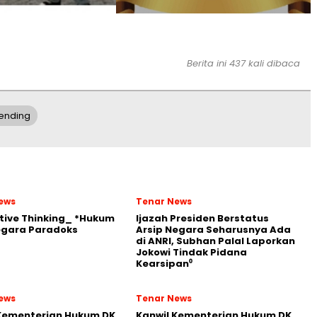
Berita ini 437 kali dibaca
ending
ews
Tenar News
tive Thinking_ *Hukum
Ijazah Presiden Berstatus
egara Paradoks
Arsip Negara Seharusnya Ada
di ANRI, Subhan Palal Laporkan
Jokowi Tindak Pidana
Kearsipan⁰
ews
Tenar News
 Kementerian Hukum DK
Kanwil Kementerian Hukum DK