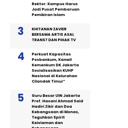
Rektor: Kampus Harus
Jadi Pusat Pembaruan
Pemikiran Islam
KHITANAN ZAVIER
BERSAMA ARTIS ASAL
TRANS7 DAN PIHAK TV
Perkuat Kapasitas
Posbankum, Kanwil
Kemenkum DK Jakarta
Sosialisasikan KUHP
Nasional di Kelurahan
Cilandak Timur”
Guru Besar UIN Jakarta
Prof. Hasani Ahmad Said
Hadiri Zikir dan Doa
Kebangsaan di Monas,
Teguhkan Spirit
Keislaman dan