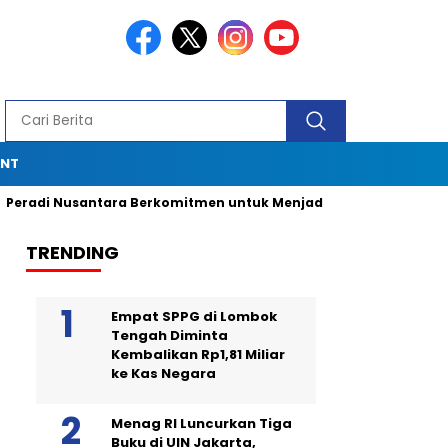
ENT
Nusantara Berkomitmen untuk Menjadi Advokat Spesialis deng
TRENDING
Empat SPPG di Lombok
Tengah Diminta
Kembalikan Rp1,81 Miliar
ke Kas Negara
Menag RI Luncurkan Tiga
Buku di UIN Jakarta,