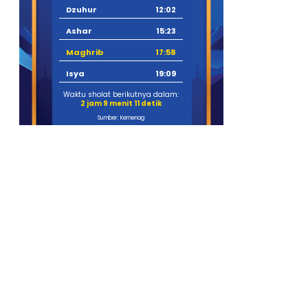
Dzuhur
12:02
Ashar
15:23
Maghrib
17:58
Isya
19:09
Waktu sholat berikutnya dalam:
2 jam 9 menit 10 detik
Sumber: Kemenag