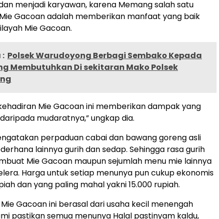
an menjadi karyawan, karena Memang salah satu
 Mie Gacoan adalah memberikan manfaat yang baik
ilayah Mie Gacoan.
:
Polsek Warudoyong Berbagi Sembako Kepada
g Membutuhkan Di sekitaran Mako Polsek
ong
a kehadiran Mie Gacoan ini memberikan dampak yang
f daripada mudaratnya,” ungkap dia.
engatakan perpaduan cabai dan bawang goreng asli
erhana lainnya gurih dan sedap. Sehingga rasa gurih
buat Mie Gacoan maupun sejumlah menu mie lainnya
lera. Harga untuk setiap menunya pun cukup ekonomis
piah dan yang paling mahal yakni 15.000 rupiah.
 Mie Gacoan ini berasal dari usaha kecil menengah
mi pastikan semua menunya Halal pastinyam kaldu,