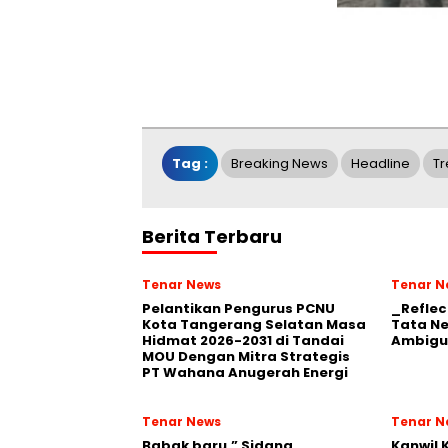
Tag :
Breaking News
Headline
Tr
Berita Terbaru
Tenar News
Tenar N
Pelantikan Pengurus PCNU
_Reflec
Kota Tangerang Selatan Masa
Tata N
Hidmat 2026-2031 di Tandai
Ambigu
MOU Dengan Mitra Strategis
PT Wahana Anugerah Energi
Tenar News
Tenar N
Babak baru,” Sidang
Kanwil