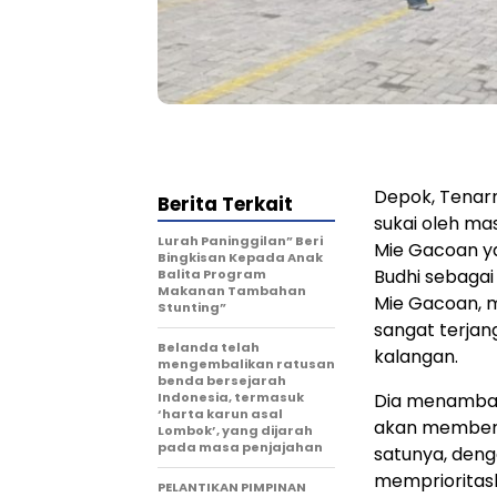
Depok, Tenar
Berita Terkait
sukai oleh ma
Lurah Paninggilan” Beri
Mie Gacoan ya
Bingkisan Kepada Anak
Budhi sebagai
Balita Program
Makanan Tambahan
Mie Gacoan, m
Stunting”
sangat terjan
Belanda telah
kalangan.
mengembalikan ratusan
benda bersejarah
Indonesia, termasuk
Dia menambahk
‘harta karun asal
akan memberi
Lombok’, yang dijarah
pada masa penjajahan
satunya, den
memprioritask
PELANTIKAN PIMPINAN