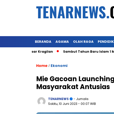
BERANDA
AGAMA
OLAH RAGA
PENDIDI
n Eks Pasar Kragilan
Sambut Tahun Baru Islam 1 Muharram 
Home
Ekonomi
/
Mie Gacoan Launching
Masyarakat Antusias
TENARNEWS
- Jurnalis
Sabtu, 10 Juni 2023
- 00:07 WIB