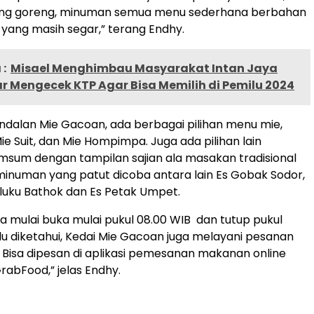
ng goreng, minuman semua menu sederhana berbahan
ang masih segar,” terang Endhy.
:
Misael Menghimbau Masyarakat Intan Jaya
r Mengecek KTP Agar Bisa Memilih di Pemilu 2024
ndalan Mie Gacoan, ada berbagai pilihan menu mie,
ie Suit, dan Mie Hompimpa. Juga ada pilihan lain
sum dengan tampilan sajian ala masakan tradisional
inuman yang patut dicoba antara lain Es Gobak Sodor,
 Sluku Bathok dan Es Petak Umpet.
uka mulai buka mulai pukul 08.00 WIB dan tutup pukul
rlu diketahui, Kedai Mie Gacoan juga melayani pesanan
e. Bisa dipesan di aplikasi pemesanan makanan online
abFood,” jelas Endhy.