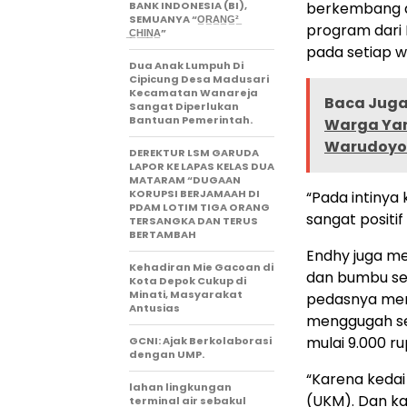
BANK INDONESIA (BI),
berkembang d
SEMUANYA “O̲R̲A̲N̲G̲²̲
program dari
̲C̲H̲I̲N̲A̲”
pada setiap w
Dua Anak Lumpuh Di
Cipicung Desa Madusari
Kecamatan Wanareja
Baca Juga 
Sangat Diperlukan
Bantuan Pemerintah.
Warga Yan
Warudoy
DEREKTUR LSM GARUDA
LAPOR KE LAPAS KELAS DUA
MATARAM “DUGAAN
KORUPSI BERJAMAAH DI
“Pada intiny
PDAM LOTIM TIGA ORANG
sangat positi
TERSANGKA DAN TERUS
BERTAMBAH
Endhy juga m
Kehadiran Mie Gacoan di
dan bumbu sed
Kota Depok Cukup di
Minati, Masyarakat
pedasnya mem
Antusias
menggugah se
mulai 9.000 ru
GCNI: Ajak Berkolaborasi
dengan UMP.
“Karena kedai
lahan lingkungan
(UKM). Dan ka
terminal air sebakul