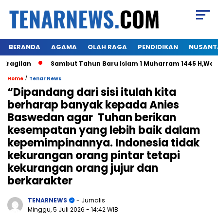
BERANDA
AGAMA
OLAH RAGA
PENDIDIKAN
NUSANT
gilan
Sambut Tahun Baru Islam 1 Muharram 1445 H,Warga H
/
Home
Tenar News
“Dipandang dari sisi itulah kita
berharap banyak kepada Anies
Baswedan agar Tuhan berikan
kesempatan yang lebih baik dalam
kepemimpinannya. Indonesia tidak
kekurangan orang pintar tetapi
kekurangan orang jujur dan
berkarakter
TENARNEWS
- Jurnalis
Minggu, 5 Juli 2026
- 14:42 WIB