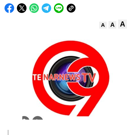
A
A
A