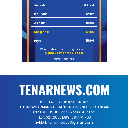
Subuh
04:44
Dzuhur
12:02
Ashar
15:23
Maghrib
17:58
Isya
19:09
Waktu sholat berikutnya dalam:
0 jam 34 menit 42 detik
Sumber: Kemenag
PT.ESTAFETA EXPRESS GROUP
JL.PURNAWARMAN RT 004/02 NO 01& NO 02 PISANGAN
CIPUTAT TIMUR TANGERANG SELATAN
TELP. 021 .60571399-0817741703
E-MAIL: tenar.news9@gmail.com