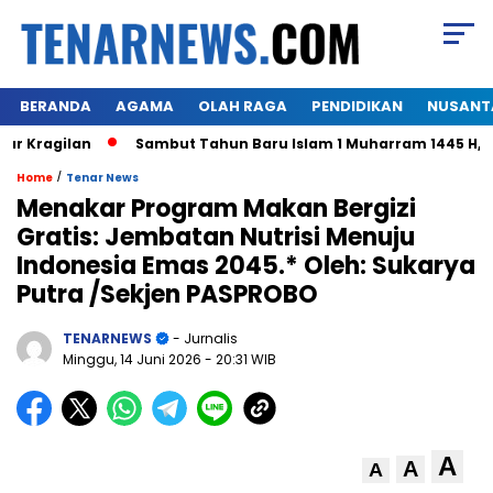
BERANDA
AGAMA
OLAH RAGA
PENDIDIKAN
NUSANT
Kragilan
Sambut Tahun Baru Islam 1 Muharram 1445 H,Warg
/
Home
Tenar News
Menakar Program Makan Bergizi
Gratis: Jembatan Nutrisi Menuju
Indonesia Emas 2045.* Oleh: Sukarya
Putra /Sekjen PASPROBO
TENARNEWS
- Jurnalis
Minggu, 14 Juni 2026
- 20:31 WIB
A
A
A