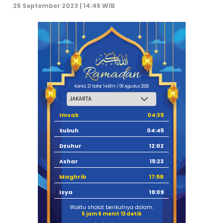
25 September 2023 | 14:45 WIB
Kamis, 21 Safar 1448 H / 06 Agustus 2026
Imsak
04:35
Subuh
04:45
Dzuhur
12:02
Ashar
15:23
Maghrib
17:58
Isya
19:09
Waktu sholat berikutnya dalam:
5 jam 6 menit 12 detik