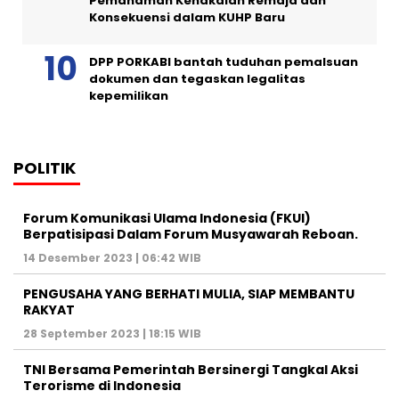
Pemahaman Kenakalan Remaja dan
Konsekuensi dalam KUHP Baru
DPP PORKABI bantah tuduhan pemalsuan
dokumen dan tegaskan legalitas
kepemilikan
POLITIK
Forum Komunikasi Ulama Indonesia (FKUI)
Berpatisipasi Dalam Forum Musyawarah Reboan.
14 Desember 2023 | 06:42 WIB
PENGUSAHA YANG BERHATI MULIA, SIAP MEMBANTU
RAKYAT
28 September 2023 | 18:15 WIB
TNI Bersama Pemerintah Bersinergi Tangkal Aksi
Terorisme di Indonesia