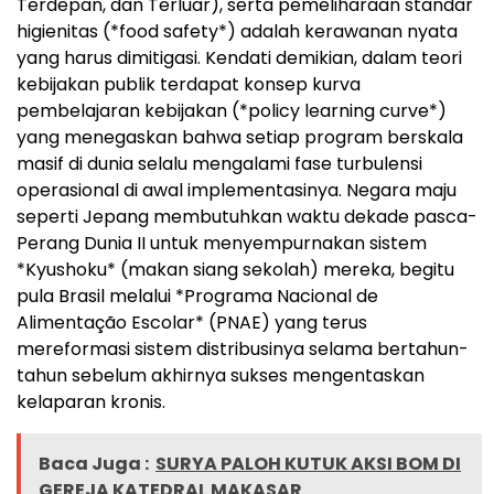
Terdepan, dan Terluar), serta pemeliharaan standar
higienitas (*food safety*) adalah kerawanan nyata
yang harus dimitigasi. Kendati demikian, dalam teori
kebijakan publik terdapat konsep kurva
pembelajaran kebijakan (*policy learning curve*)
yang menegaskan bahwa setiap program berskala
masif di dunia selalu mengalami fase turbulensi
operasional di awal implementasinya. Negara maju
seperti Jepang membutuhkan waktu dekade pasca-
Perang Dunia II untuk menyempurnakan sistem
*Kyushoku* (makan siang sekolah) mereka, begitu
pula Brasil melalui *Programa Nacional de
Alimentação Escolar* (PNAE) yang terus
mereformasi sistem distribusinya selama bertahun-
tahun sebelum akhirnya sukses mengentaskan
kelaparan kronis.
Baca Juga :
SURYA PALOH KUTUK AKSI BOM DI
GEREJA KATEDRAL MAKASAR