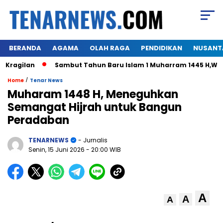
BERANDA
AGAMA
OLAH RAGA
PENDIDIKAN
NUSANT
gilan
Sambut Tahun Baru Islam 1 Muharram 1445 H,Warga H
/
Home
Tenar News
Muharam 1448 H, Meneguhkan
Semangat Hijrah untuk Bangun
Peradaban
TENARNEWS
- Jurnalis
Senin, 15 Juni 2026
- 20:00 WIB
A
A
A