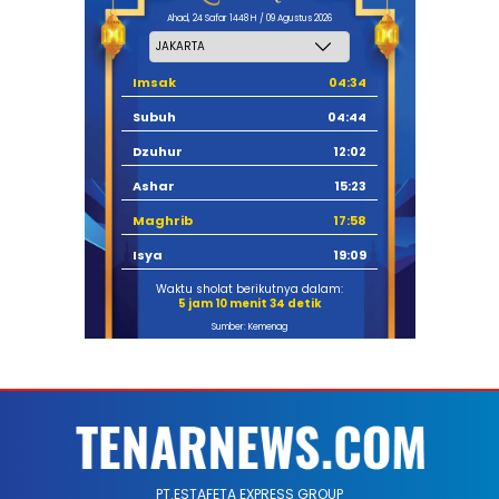
Ahad, 24 Safar 1448 H / 09 Agustus 2026
Imsak
04:34
Subuh
04:44
Dzuhur
12:02
Ashar
15:23
Maghrib
17:58
Isya
19:09
Waktu sholat berikutnya dalam:
5 jam 10 menit 33 detik
Sumber: Kemenag
PT.ESTAFETA EXPRESS GROUP