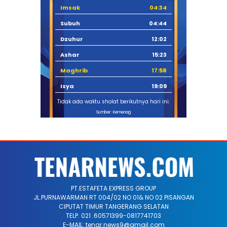
Imsak
04:34
Subuh
04:44
Dzuhur
12:02
Ashar
15:23
Maghrib
17:58
Isya
19:09
Tidak ada waktu sholat berikutnya hari ini.
Sumber: Kemenag
PT.ESTAFETA EXPRESS GROUP
JL.PURNAWARMAN RT 004/02 NO 01& NO 02 PISANGAN
CIPUTAT TIMUR TANGERANG SELATAN
TELP. 021 .60571399-0817741703
E-MAIL: tenar.news9@gmail.com