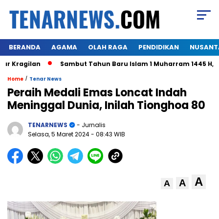
BERANDA
AGAMA
OLAH RAGA
PENDIDIKAN
NUSANT
Kragilan
Sambut Tahun Baru Islam 1 Muharram 1445 H,Warg
/
Home
Tenar News
Peraih Medali Emas Loncat Indah
Meninggal Dunia, Inilah Tionghoa 80
TENARNEWS
- Jurnalis
Selasa, 5 Maret 2024
- 08:43 WIB
A
A
A