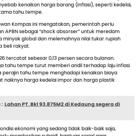
yebab kenaikan harga barang (inflasi), seperti kedelai,
tama tahu tempe.
wan Kompas ini mengatakan, pemerintah perlu
 APBN sebagai “shock absorser” untuk meredam
a minyak global dan melemahnya nilai tukar rupiah
 beli rakyat.
2026 tercatat sebesar 0,13 persen secara bulanan.
a tahu tempe turut memberi andil terhadap laju inflasi
a perajin tahu tempe menghadapi kenaikan biaya
at naiknya harga kedelai impor dan harga plastik
:
Lahan PT. Bkl 93.875M2 di Kedaung segera di
ndisi ekonomi yang sedang tidak baik-baik saja,
rlu memberikan subsidi, bantuan sosial agar