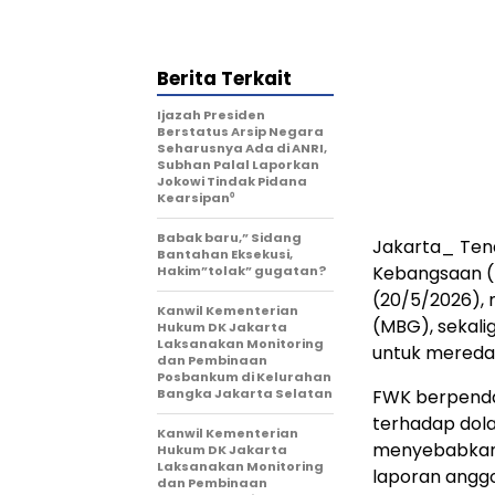
Berita Terkait
Ijazah Presiden
Berstatus Arsip Negara
Seharusnya Ada di ANRI,
Subhan Palal Laporkan
Jokowi Tindak Pidana
Kearsipan⁰
Babak baru,” Sidang
Jakarta_ Ten
Bantahan Eksekusi,
Kebangsaan (F
Hakim”tolak” gugatan?
(20/5/2026),
Kanwil Kementerian
(MBG), sekali
Hukum DK Jakarta
Laksanakan Monitoring
untuk mereda
dan Pembinaan
Posbankum di Kelurahan
Bangka Jakarta Selatan
FWK berpendap
terhadap dola
Kanwil Kementerian
menyebabkan 
Hukum DK Jakarta
Laksanakan Monitoring
laporan anggo
dan Pembinaan