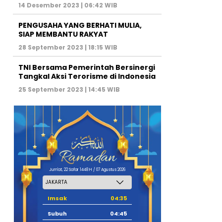
14 Desember 2023 | 06:42 WIB
PENGUSAHA YANG BERHATI MULIA,
SIAP MEMBANTU RAKYAT
28 September 2023 | 18:15 WIB
TNI Bersama Pemerintah Bersinergi
Tangkal Aksi Terorisme di Indonesia
25 September 2023 | 14:45 WIB
Jum'at, 22 Safar 1448 H / 07 Agustus 2026
Imsak
04:35
Subuh
04:45