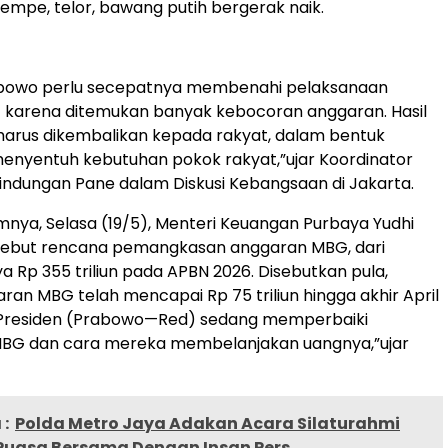
tempe, telor, bawang putih bergerak naik.
abowo perlu secepatnya membenahi pelaksanaan
karena ditemukan banyak kebocoran anggaran. Hasil
 harus dikembalikan kepada rakyat, dalam bentuk
menyentuh kebutuhan pokok rakyat,”ujar Koordinator
lindungan Pane dalam Diskusi Kebangsaan di Jakarta.
mnya, Selasa (19/5), Menteri Keuangan Purbaya Yudhi
but rencana pemangkasan anggaran MBG, dari
a Rp 355 triliun pada APBN 2026. Disebutkan pula,
aran MBG telah mencapai Rp 75 triliun hingga akhir April
 Presiden (Prabowo—Red) sedang memperbaiki
G dan cara mereka membelanjakan uangnya,”ujar
:
Polda Metro Jaya Adakan Acara Silaturahmi
Puasa Bersama Dengan Insan Pers