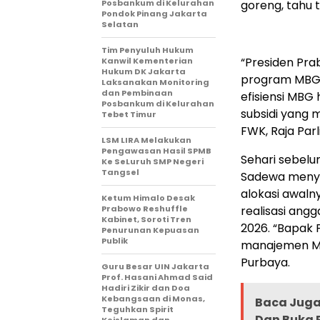
Posbankum di Kelurahan
goreng, tahu 
Pondok Pinang Jakarta
Selatan
Tim Penyuluh Hukum
“Presiden Pr
Kanwil Kementerian
Hukum DK Jakarta
program MBG 
Laksanakan Monitoring
dan Pembinaan
efisiensi MBG
Posbankum di Kelurahan
subsidi yang 
Tebet Timur
FWK, Raja Par
LSM LIRA Melakukan
Pengawasan Hasil SPMB
Sehari sebelu
Ke SeLuruh SMP Negeri
Tangsel
Sadewa menye
alokasi awalny
Ketum Himalo Desak
Prabowo Reshuffle
realisasi angg
Kabinet, Soroti Tren
2026. “Bapak
Penurunan Kepuasan
Publik
manajemen MB
Purbaya.
Guru Besar UIN Jakarta
Prof. Hasani Ahmad Said
Hadiri Zikir dan Doa
Kebangsaan di Monas,
Baca Juga 
Teguhkan Spirit
Dan Buka 