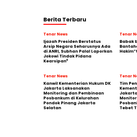
Berita Terbaru
Tenar News
Tenar N
Ijazah Presiden Berstatus
Babak b
Arsip Negara Seharusnya Ada
Bantaha
di ANRI, Subhan Palal Laporkan
Hakim”
Jokowi Tindak Pidana
Kearsipan⁰
Tenar News
Tenar N
Kanwil Kementerian Hukum DK
Tim Pen
Jakarta Laksanakan
Kement
Monitoring dan Pembinaan
Jakart
Posbankum di Kelurahan
Monito
Pondok Pinang Jakarta
Posban
Selatan
Tebet T