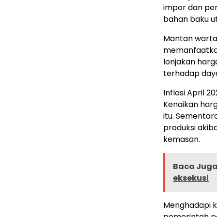
impor dan pen
bahan baku u
Mantan warta
memanfaatkan
lonjakan harg
terhadap daya
Inflasi April 
Kenaikan harg
itu. Sementar
produksi akib
kemasan.
Baca Juga 
eksekusi
Menghadapi ko
pemerintah pe