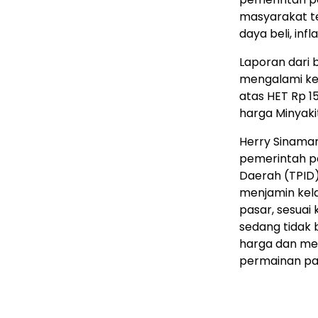
masyarakat t
daya beli, inf
Laporan dari 
mengalami kel
atas HET Rp 15
harga Minyaki
Herry Sinama
pemerintah pe
Daerah (TPID) 
menjamin kela
pasar, sesuai
sedang tidak 
harga dan men
permainan par