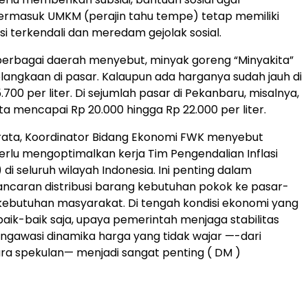
ermasuk UMKM (perajin tahu tempe) tetap memiliki
lasi terkendali dan meredam gejolak sosial.
berbagai daerah menyebut, minyak goreng “Minyakita”
angkaan di pasar. Kalaupun ada harganya sudah jauh di
.700 per liter. Di sejumlah pasar di Pekanbaru, misalnya,
ta mencapai Rp 20.000 hingga Rp 22.000 per liter.
rata, Koordinator Bidang Ekonomi FWK menyebut
rlu mengoptimalkan kerja Tim Pengendalian Inflasi
di seluruh wilayah Indonesia. Ini penting dalam
ncaran distribusi barang kebutuhan pokok ke pasar-
 kebutuhan masyarakat. Di tengah kondisi ekonomi yang
baik-baik saja, upaya pemerintah menjaga stabilitas
gawasi dinamika harga yang tidak wajar —-dari
a spekulan— menjadi sangat penting ( DM )