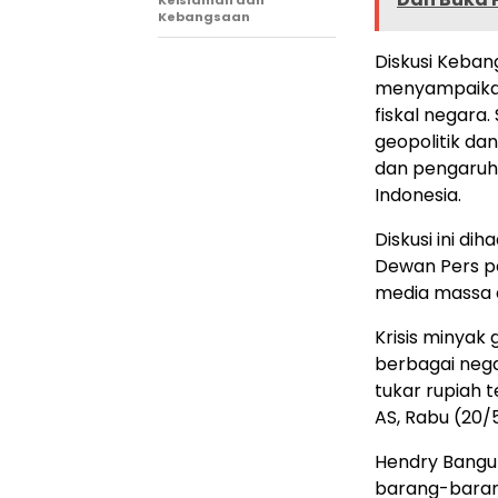
Keislaman dan
Kebangsaan
Diskusi Keban
menyampaikan 
fiskal negara
geopolitik da
dan pengaruh
Indonesia.
Diskusi ini di
Dewan Pers pe
media massa 
Krisis minyak
berbagai nega
tukar rupiah 
AS, Rabu (20/5
Hendry Bangu
barang-baran