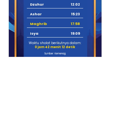
Dzuhur
12:02
Ashar
15:23
Maghrib
17:58
Isya
19:09
Waktu sholat berikutnya dalam:
0 jam 42 menit 11 detik
Sumber: Kemenag