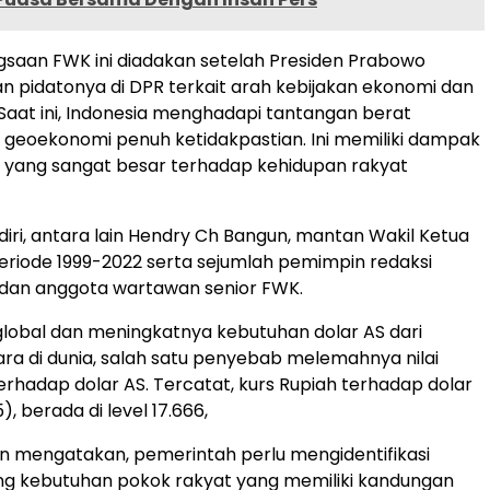
gsaan FWK ini diadakan setelah Presiden Prabowo
pidatonya di DPR terkait arah kebijakan ekonomi dan
. Saat ini, Indonesia menghadapi tantangan berat
n geoekonomi penuh ketidakpastian. Ini memiliki dampak
 yang sangat besar terhadap kehidupan rakyat
hadiri, antara lain Hendry Ch Bangun, mantan Wakil Ketua
riode 1999-2022 serta sejumlah pemimpin redaksi
dan anggota wartawan senior FWK.
 global dan meningkatnya kebutuhan dolar AS dari
ra di dunia, salah satu penyebab melemahnya nilai
terhadap dolar AS. Tercatat, kurs Rupiah terhadap dolar
), berada di level 17.666,
n mengatakan, pemerintah perlu mengidentifikasi
g kebutuhan pokok rakyat yang memiliki kandungan