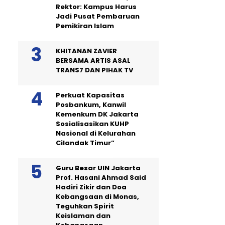
Rektor: Kampus Harus
Jadi Pusat Pembaruan
Pemikiran Islam
KHITANAN ZAVIER
BERSAMA ARTIS ASAL
TRANS7 DAN PIHAK TV
Perkuat Kapasitas
Posbankum, Kanwil
Kemenkum DK Jakarta
Sosialisasikan KUHP
Nasional di Kelurahan
Cilandak Timur”
Guru Besar UIN Jakarta
Prof. Hasani Ahmad Said
Hadiri Zikir dan Doa
Kebangsaan di Monas,
Teguhkan Spirit
Keislaman dan