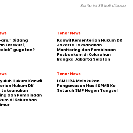
Berita ini 36 kali dibaca
ews
Tenar News
aru,” Sidang
Kanwil Kementerian Hukum DK
n Eksekusi,
Jakarta Laksanakan
tolak” gugatan?
Monitoring dan Pembinaan
Posbankum di Kelurahan
Bangka Jakarta Selatan
ews
Tenar News
yuluh Hukum Kanwil
LSM LIRA Melakukan
erian Hukum DK
Pengawasan Hasil SPMB Ke
a Laksanakan
SeLuruh SMP Negeri Tangsel
ring dan Pembinaan
kum di Kelurahan
imur