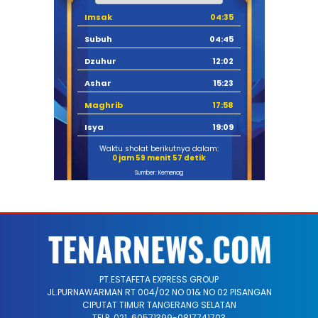
Imsak
04:35
Subuh
04:45
Dzuhur
12:02
Ashar
15:23
Maghrib
17:58
Isya
19:09
Waktu sholat berikutnya dalam:
0 jam 59 menit 57 detik
Sumber: Kemenag
PT.ESTAFETA EXPRESS GROUP
JL.PURNAWARMAN RT 004/02 NO 01& NO 02 PISANGAN
CIPUTAT TIMUR TANGERANG SELATAN
TELP. 021 .60571399-0817741703