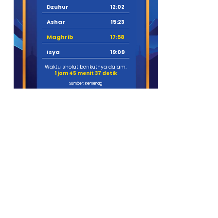
Dzuhur
12:02
Ashar
15:23
Maghrib
17:58
Isya
19:09
Waktu sholat berikutnya dalam:
1 jam 45 menit 36 detik
Sumber: Kemenag