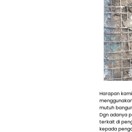
Harapan kami
menggunakan a
mutuh bangun
Dgn adanya pe
terkait di pe
kepada pengaw