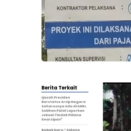
Berita Terkait
Ijazah Presiden
Berstatus Arsip Negara
Seharusnya Ada di ANRI,
Subhan Palal Laporkan
Jokowi Tindak Pidana
Kearsipan⁰
Babak baru,” Sidang