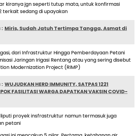
r kiranya jgn seperti tutup mata, untuk konfirmasi
 terkait sedang di upayakan
:
Miris, Sudah Jatuh Tertimpa Tangga, Asmat di
igasi, dari Infrastruktur Hingga Pemberdayaan Petani
isasi Jaringan Irigasi Rentang atau yang sering disebut
ation Modernization Project (RIMP)
:
WUJUDKAN HERD IMMUNITY, SATPAS 1221
POK FASILITASI WARGA DAPATKAN VAKSIN COVID-
iputi proyek insfrastruktur namun termasuk juga
n petani
igasi ini mencakup 5 pilar. Pertama, ketahanan air