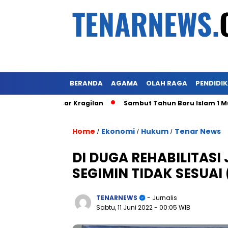
BERANDA
AGAMA
OLAH RAGA
PENDIDI
ks Pasar Kragilan
Sambut Tahun Baru Islam 1 Muharram 14
Home
Ekonomi
Hukum
Tenar News
/
/
/
DI DUGA REHABILITASI 
SEGIMIN TIDAK SESUAI
TENARNEWS
- Jurnalis
Sabtu, 11 Juni 2022
- 00:05 WIB