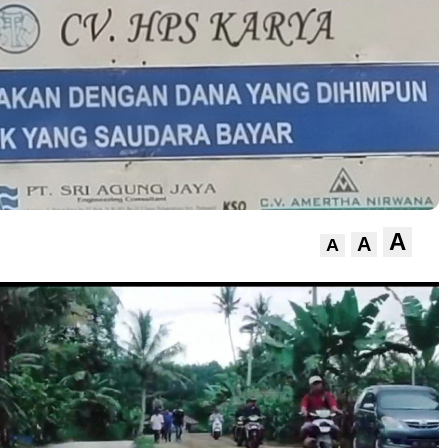
A
A
A