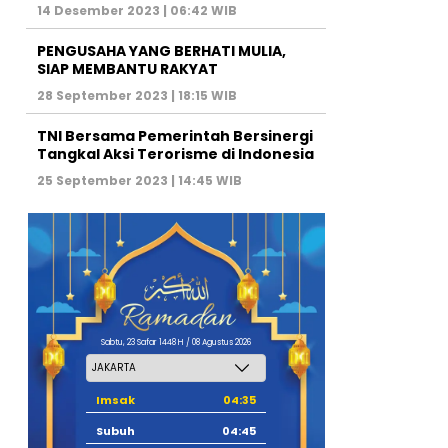
14 Desember 2023 | 06:42 WIB
PENGUSAHA YANG BERHATI MULIA,
SIAP MEMBANTU RAKYAT
28 September 2023 | 18:15 WIB
TNI Bersama Pemerintah Bersinergi
Tangkal Aksi Terorisme di Indonesia
25 September 2023 | 14:45 WIB
Sabtu, 23 Safar 1448 H / 08 Agustus 2026
Imsak
04:35
Subuh
04:45