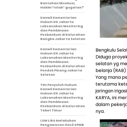
Bantahan Eksekusi,
Hakim”tolak” gugatan?
Kanwil Kementerian
Hukum DK Jakarta
Laksanakan Monitoring
dan Pembinaan
Posbankum di Kelurahan
Bangka Jakarta Selatan
Kanwil Kementerian
Bengkulu Sela
Hukum DK Jakarta
Diduga proyek r
Laksanakan Monitoring
dan Pembinaan
selatan yg m
Posbankum di Kelurahan
belanja (RAB)
Pondok Pinang Jakarta
Selatan
Yang mana pe
terutama kete
Tim Penyuluh Hukum
Kanwil Kementerian
jaringan iriga
Hukum DK Jakarta
KARYA, ini m
Laksanakan Monitoring
dan Pembinaan
dalam pekerja
Posbankum di Kelurahan
Tebet Timur
nya.
LSM LIRA Melakukan
Pengawasan Hasil SPMB