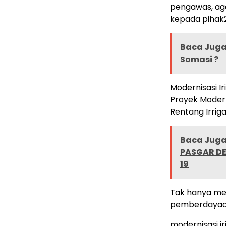
pengawas, aga
kepada pihak2
Baca Juga 
Somasi ?
Modernisasi Ir
Proyek Modern
Rentang Irrig
Baca Juga 
PASGAR DE
19
Tak hanya mel
pemberdayaa
modernisasi ir