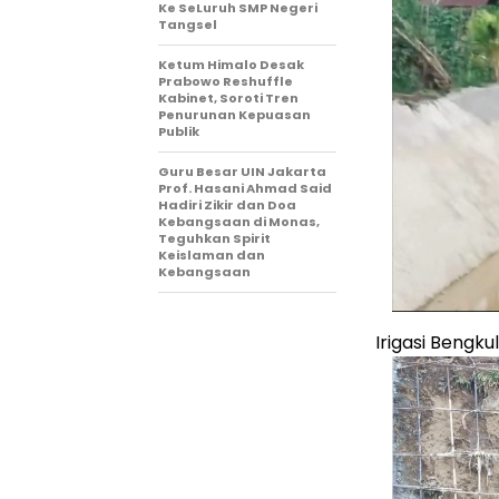
Ke SeLuruh SMP Negeri
Tangsel
Ketum Himalo Desak
Prabowo Reshuffle
Kabinet, Soroti Tren
Penurunan Kepuasan
Publik
Guru Besar UIN Jakarta
Prof. Hasani Ahmad Said
Hadiri Zikir dan Doa
Kebangsaan di Monas,
Teguhkan Spirit
Keislaman dan
Kebangsaan
Irigasi Bengk