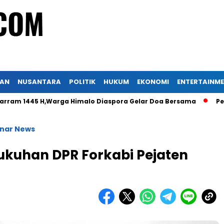
KAN
NUSANTARA
POLITIK
HUKUM
EKONOMI
ENTERTAINM
H,Warga Himalo Diaspora Gelar Doa Bersama
Peradi Nusan
nar News
ukuhan DPR Forkabi Pejaten