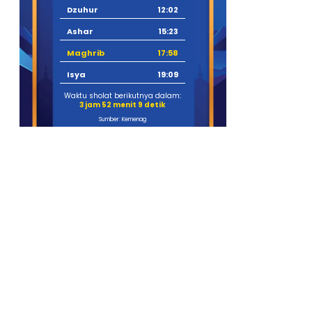
Dzuhur
12:02
Ashar
15:23
Maghrib
17:58
Isya
19:09
Waktu sholat berikutnya dalam:
3 jam 52 menit 8 detik
Sumber: Kemenag