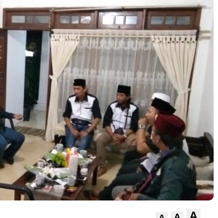
A
A
A