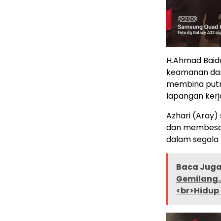
H.Ahmad Baid
keamanan dan
membina putr
lapangan kerj
Azhari (Aray)
dan membesar
dalam segala 
Baca Juga 
Gemilang…
<br>Hidup