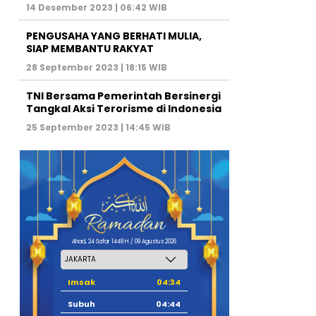
14 Desember 2023 | 06:42 WIB
PENGUSAHA YANG BERHATI MULIA,
SIAP MEMBANTU RAKYAT
28 September 2023 | 18:15 WIB
TNI Bersama Pemerintah Bersinergi
Tangkal Aksi Terorisme di Indonesia
25 September 2023 | 14:45 WIB
Ahad, 24 Safar 1448 H / 09 Agustus 2026
Imsak
04:34
Subuh
04:44