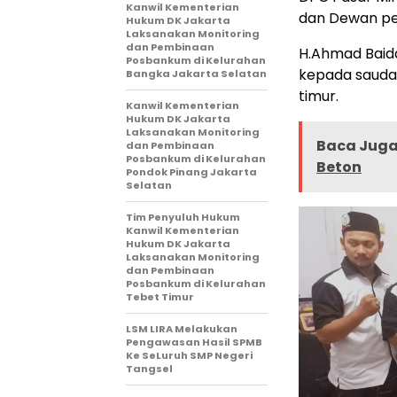
Kanwil Kementerian
dan Dewan pe
Hukum DK Jakarta
Laksanakan Monitoring
dan Pembinaan
H.Ahmad Baid
Posbankum di Kelurahan
kepada saudar
Bangka Jakarta Selatan
timur.
Kanwil Kementerian
Hukum DK Jakarta
Laksanakan Monitoring
Baca Juga 
dan Pembinaan
Posbankum di Kelurahan
Beton
Pondok Pinang Jakarta
Selatan
Tim Penyuluh Hukum
Kanwil Kementerian
Hukum DK Jakarta
Laksanakan Monitoring
dan Pembinaan
Posbankum di Kelurahan
Tebet Timur
LSM LIRA Melakukan
Pengawasan Hasil SPMB
Ke SeLuruh SMP Negeri
Tangsel