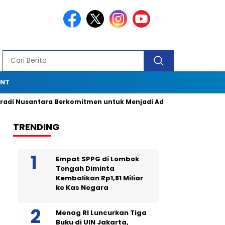
ENT
tara Berkomitmen untuk Menjadi Advokat Spesialis dengan Duk
TRENDING
Empat SPPG di Lombok
Tengah Diminta
Kembalikan Rp1,81 Miliar
ke Kas Negara
Menag RI Luncurkan Tiga
Buku di UIN Jakarta,