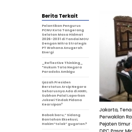
Berita Terkait
Pelantikan Pengurus
PCNU Kota Tangerang
Selatan Masa Hidmat
2026-2031 di Tandai MOU
Dengan Mitra Strategis
PT Wahana Anugerah
Energi
_Reflective Thinking_
*Hukum Tata Negara
Paradoks Ambigu
Ijazah Presiden
Berstatus Arsip Negara
Seharusnya Ada di ANRI,
Subhan Palal Laporkan
Jokowi Tindak Pidana
Kearsipan⁰
Jakarta, Ten
Babak baru,” Sidang
Perwakilan Ra
Bantahan Eksekusi,
Pejaten timur 
Hakim”tolak” gugatan?
DPC Pasar Min