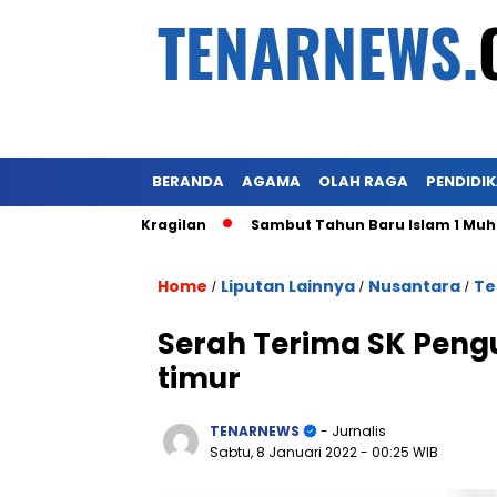
BERANDA
AGAMA
OLAH RAGA
PENDIDI
Pasar Kragilan
Sambut Tahun Baru Islam 1 Muharram 1445 
Home
Liputan Lainnya
Nusantara
Te
/
/
/
Serah Terima SK Peng
timur
TENARNEWS
- Jurnalis
Sabtu, 8 Januari 2022
- 00:25 WIB