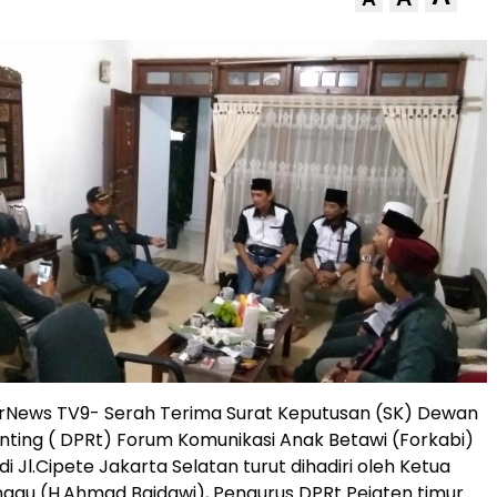
arNews TV9- Serah Terima Surat Keputusan (SK) Dewan
nting ( DPRt) Forum Komunikasi Anak Betawi (Forkabi)
di Jl.Cipete Jakarta Selatan turut dihadiri oleh Ketua
ggu (H.Ahmad Baidawi), Pengurus DPRt Pejaten timur