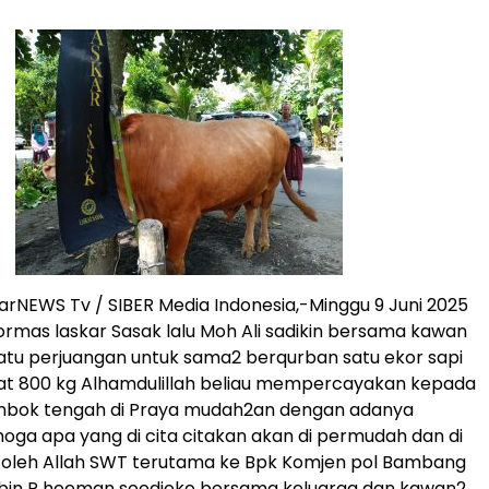
rNEWS Tv / SIBER Media Indonesia,-Minggu 9 Juni 2025
mas laskar Sasak lalu Moh Ali sadikin bersama kawan
tu perjuangan untuk sama2 berqurban satu ekor sapi
rat 800 kg Alhamdulillah beliau mempercayakan kepada
mbok tengah di Praya mudah2an dengan adanya
moga apa yang di cita citakan akan di permudah dan di
 oleh Allah SWT terutama ke Bpk Komjen pol Bambang
bin R hoeman soedjoko bersama keluarga dan kawan2