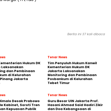
Berita ini 37 kali dibaca
ews
Tenar News
 Kementerian Hukum DK
Tim Penyuluh Hukum Kanwil
a Laksanakan
Kementerian Hukum DK
ring dan Pembinaan
Jakarta Laksanakan
kum di Kelurahan
Monitoring dan Pembinaan
Pinang Jakarta
Posbankum di Kelurahan
n
Tebet Timur
ews
Tenar News
Himalo Desak Prabowo
Guru Besar UIN Jakarta Prof.
le Kabinet, Soroti Tren
Hasani Ahmad Said Hadiri Zikir
an Kepuasan Publik
dan Doa Kebangsaan di