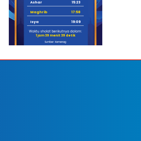
Ashar
15:23
Maghrib
17:58
Isya
19:09
Waktu sholat berikutnya dalam:
1 jam 39 menit 38 detik
Sumber: Kemenag