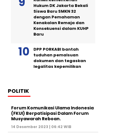
Hukum DK Jakarta Bekali
Siswa Baru SMKN 32
dengan Pemahaman
Kenakalan Remaja dan
Konsekuensi dalam KUHP
Baru
DPP PORKABI bantah
tuduhan pemalsuan
dokumen dan tegaskan
legalitas kepemilikan
POLITIK
Forum Komunikasi Ulama Indonesia
(FKUI) Berpatisipasi Dalam Forum
Musyawarah Reboan.
14 Desember 2023 | 06:42 WIB