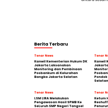
Berita Terbaru
Tenar News
Tenar N
Kanwil Kementerian Hukum DK
Kanwil
Jakarta Laksanakan
Jakart
Monitoring dan Pembinaan
Monito
Posbankum di Kelurahan
Posban
Bangka Jakarta Selatan
Pondok 
Selata
Tenar News
Tenar N
LSM LIRA Melakukan
Ketum 
Pengawasan Hasil SPMB Ke
Reshuff
SeLuruh SMP Negeri Tangsel
Penurun