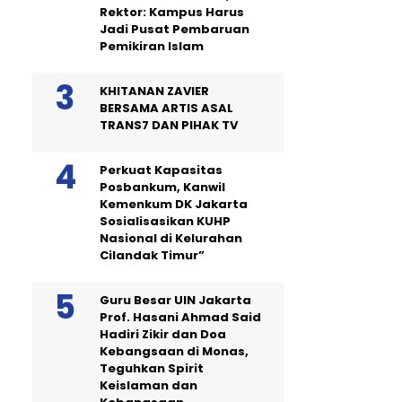
Rektor: Kampus Harus
Jadi Pusat Pembaruan
Pemikiran Islam
KHITANAN ZAVIER
BERSAMA ARTIS ASAL
TRANS7 DAN PIHAK TV
Perkuat Kapasitas
Posbankum, Kanwil
Kemenkum DK Jakarta
Sosialisasikan KUHP
Nasional di Kelurahan
Cilandak Timur”
Guru Besar UIN Jakarta
Prof. Hasani Ahmad Said
Hadiri Zikir dan Doa
Kebangsaan di Monas,
Teguhkan Spirit
Keislaman dan