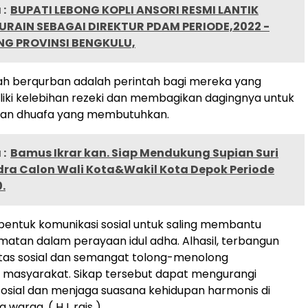
:
BUPATI LEBONG KOPLI ANSORI RESMI LANTIK
RAIN SEBAGAI DIREKTUR PDAM PERIODE,2022 -
NG PROVINSI BENGKULU,
tah berqurban adalah perintah bagi mereka yang
ki kelebihan rezeki dan membagikan dagingnya untuk
dan dhuafa yang membutuhkan.
:
Bamus Ikrar kan. Siap Mendukung Supian Suri
ra Calon Wali Kota&Wakil Kota Depok Periode
.
h bentuk komunikasi sosial untuk saling membantu
matan dalam perayaan idul adha. Alhasil, terbangun
ritas sosial dan semangat tolong-menolong
 masyarakat. Sikap tersebut dapat mengurangi
osial dan menjaga suasana kehidupan harmonis di
warga. ( H L rais )