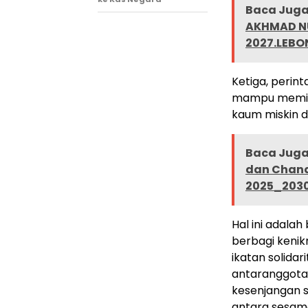
Baca Juga 
AKHMAD NU
2027.LEBO
Ketiga, perin
mampu memili
kaum miskin 
Baca Juga 
dan Chand
2025_2030
Hal ini adala
berbagi kenik
ikatan solida
antaranggota
kesenjangan s
antara sesama 