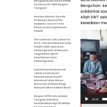
Pengawasan Hasil SPMB
Ke SeLuruh SMP Negeri
Berqurban ke
Tangsel
solidaritas so
Allah SWT seb
Ketum Himalo Desak
Prabowo Reshuffle
kesediaan me
Kabinet, Soroti Tren
Penurunan Kepuasan
Publik
Pemutar
Video
Guru Besar UIN Jakarta
Prof. Hasani Ahmad Said
Hadiri Zikir dan Doa
Kebangsaan di Monas,
Teguhkan Spirit
Keislaman dan
Kebangsaan
Kanwil Kemenkum DK
Jakarta Perkuat
Pemahaman KUHP
Nasional dan Akses
Bantuan Hukum bagi
Masyarakat Kebon Baru
Empat SPPG di Lombok
Tengah Diminta
00:00
Kembalikan Rp1,81 Miliar
ke Kas Negara