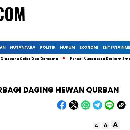
KAN
NUSANTARA
POLITIK
HUKUM
EKONOMI
ENTERTAINM
pora Gelar Doa Bersama
Peradi Nusantara Berkomitmen un
ERBAGI DAGING HEWAN QURBAN
A
A
A