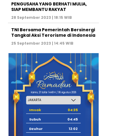
PENGUSAHA YANG BERHATI MULIA,
SIAP MEMBANTU RAKYAT
28 September 2023 | 18:15 WIB
TNI Bersama Pemerintah Bersinergi
Tangkal Aksi Terorisme di Indonesia
25 September 2023 | 14:45 WIB
Kamis, 21 Safar 1448 H / 06 Agustus 2026
Imsak
04:35
Subuh
04:45
Dzuhur
12:02