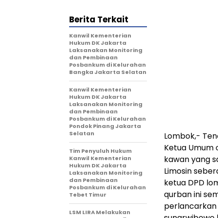
Berita Terkait
Kanwil Kementerian
Hukum DK Jakarta
Laksanakan Monitoring
dan Pembinaan
Posbankum di Kelurahan
Bangka Jakarta Selatan
Kanwil Kementerian
Hukum DK Jakarta
Laksanakan Monitoring
dan Pembinaan
Posbankum di Kelurahan
Pondok Pinang Jakarta
Selatan
Lombok,- Tena
Ketua Umum or
Tim Penyuluh Hukum
kawan yang sa
Kanwil Kementerian
Hukum DK Jakarta
Limosin sebe
Laksanakan Monitoring
dan Pembinaan
ketua DPD lo
Posbankum di Kelurahan
qurban ini se
Tebet Timur
perlancarkan
LSM LIRA Melakukan
sunarwibowo 