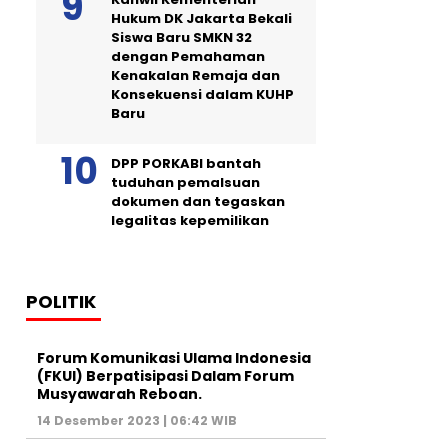
Hukum DK Jakarta Bekali
Siswa Baru SMKN 32
dengan Pemahaman
Kenakalan Remaja dan
Konsekuensi dalam KUHP
Baru
DPP PORKABI bantah
tuduhan pemalsuan
dokumen dan tegaskan
legalitas kepemilikan
POLITIK
Forum Komunikasi Ulama Indonesia
(FKUI) Berpatisipasi Dalam Forum
Musyawarah Reboan.
14 Desember 2023 | 06:42 WIB