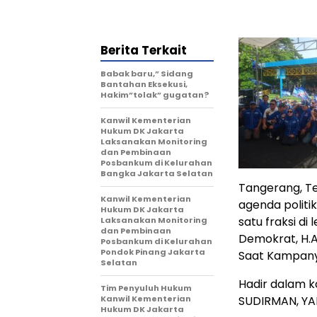
Berita Terkait
Babak baru,” Sidang
Bantahan Eksekusi,
Hakim”tolak” gugatan?
Kanwil Kementerian
Hukum DK Jakarta
Laksanakan Monitoring
dan Pembinaan
Posbankum di Kelurahan
Bangka Jakarta Selatan
Tangerang, T
Kanwil Kementerian
agenda politi
Hukum DK Jakarta
satu fraksi di
Laksanakan Monitoring
dan Pembinaan
Demokrat, H.A
Posbankum di Kelurahan
Pondok Pinang Jakarta
Saat Kampanye
Selatan
Hadir dalam ka
Tim Penyuluh Hukum
SUDIRMAN, YA
Kanwil Kementerian
Hukum DK Jakarta