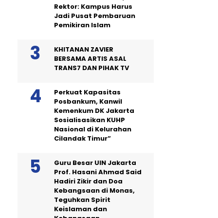
Rektor: Kampus Harus
Jadi Pusat Pembaruan
Pemikiran Islam
KHITANAN ZAVIER
BERSAMA ARTIS ASAL
TRANS7 DAN PIHAK TV
Perkuat Kapasitas
Posbankum, Kanwil
Kemenkum DK Jakarta
Sosialisasikan KUHP
Nasional di Kelurahan
Cilandak Timur”
Guru Besar UIN Jakarta
Prof. Hasani Ahmad Said
Hadiri Zikir dan Doa
Kebangsaan di Monas,
Teguhkan Spirit
Keislaman dan