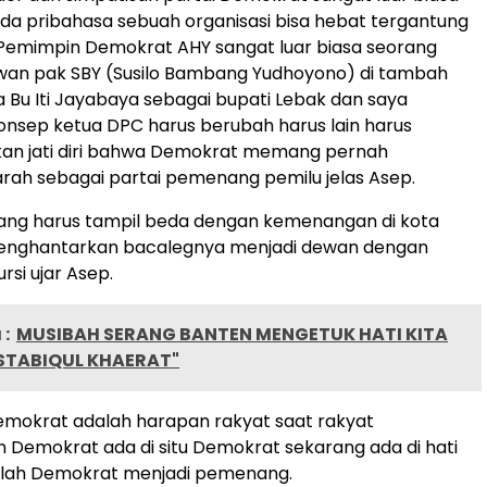
ada pribahasa sebuah organisasi bisa hebat tergantung
Pemimpin Demokrat AHY sangat luar biasa seorang
wan pak SBY (Susilo Bambang Yudhoyono) di tambah
 Bu Iti Jayabaya sebagai bupati Lebak dan saya
nsep ketua DPC harus berubah harus lain harus
an jati diri bahwa Demokrat memang pernah
ah sebagai partai pemenang pemilu jelas Asep.
ang harus tampil beda dengan kemenangan di kota
nghantarkan bacalegnya menjadi dewan dengan
ursi ujar Asep.
:
MUSIBAH SERANG BANTEN MENGETUK HATI KITA
STABIQUL KHAERAT"
emokrat adalah harapan rakyat saat rakyat
Demokrat ada di situ Demokrat sekarang ada di hati
allah Demokrat menjadi pemenang.