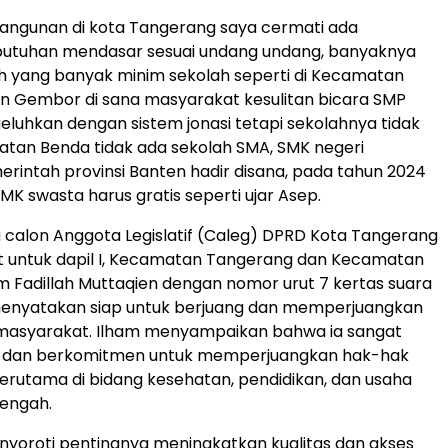
angunan di kota Tangerang saya cermati ada
utuhan mendasar sesuai undang undang, banyaknya
h yang banyak minim sekolah seperti di Kecamatan
an Gembor di sana masyarakat kesulitan bicara SMP
uhkan dengan sistem jonasi tetapi sekolahnya tidak
atan Benda tidak ada sekolah SMA, SMK negeri
rintah provinsi Banten hadir disana, pada tahun 2024
MK swasta harus gratis seperti ujar Asep.
 calon Anggota Legislatif (Caleg) DPRD Kota Tangerang
t untuk dapil I, Kecamatan Tangerang dan Kecamatan
m Fadillah Muttaqien dengan nomor urut 7 kertas suara
 menyatakan siap untuk berjuang dan memperjuangkan
masyarakat. Ilham menyampaikan bahwa ia sangat
 dan berkomitmen untuk memperjuangkan hak-hak
erutama di bidang kesehatan, pendidikan, dan usaha
nengah.
nyoroti pentingnya meningkatkan kualitas dan akses