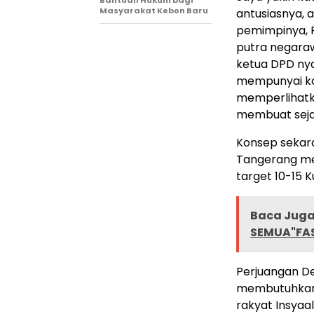
Bantuan Hukum bagi
Masyarakat Kebon Baru
antusiasnya, 
pemimpinya, 
putra negara
ketua DPD nya
mempunyai ko
memperlihatk
membuat sejar
Konsep sekar
Tangerang me
target 10-15 K
Baca Juga 
SEMUA"FA
Perjuangan D
membutuhkan 
rakyat Insya