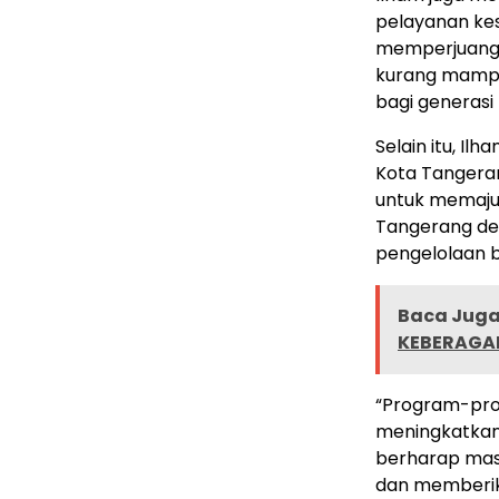
pelayanan kes
memperjuangk
kurang mampu
bagi generasi
Selain itu, Il
Kota Tangera
untuk memaju
Tangerang de
pengelolaan bi
Baca Juga 
KEBERAGA
“Program-pro
meningkatkan 
berharap ma
dan memberik