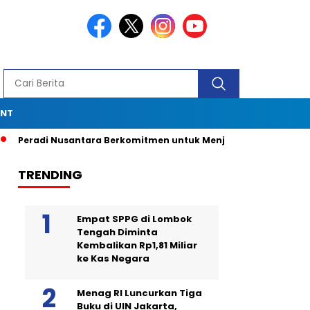
ENT
radi Nusantara Berkomitmen untuk Menjadi Advokat Spesialis
TRENDING
Empat SPPG di Lombok
Tengah Diminta
Kembalikan Rp1,81 Miliar
ke Kas Negara
Menag RI Luncurkan Tiga
Buku di UIN Jakarta,