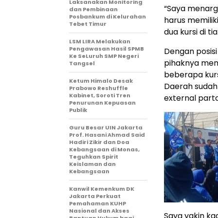
Laksanakan Monitoring
“Saya menarg
dan Pembinaan
Posbankum di Kelurahan
harus memilik
Tebet Timur
dua kursi di ti
LSM LIRA Melakukan
Pengawasan Hasil SPMB
Dengan posisi 
Ke SeLuruh SMP Negeri
pihaknya mem
Tangsel
beberapa kurs
Ketum Himalo Desak
Daerah sudah 
Prabowo Reshuffle
Kabinet, Soroti Tren
external parta
Penurunan Kepuasan
Publik
Guru Besar UIN Jakarta
Prof. Hasani Ahmad Said
Hadiri Zikir dan Doa
Kebangsaan di Monas,
Teguhkan Spirit
Keislaman dan
Kebangsaan
Kanwil Kemenkum DK
Jakarta Perkuat
Pemahaman KUHP
Nasional dan Akses
Saya yakin ka