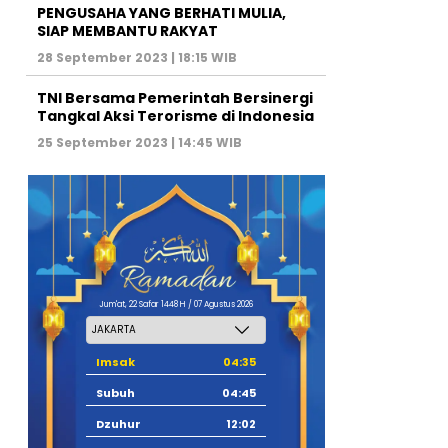
PENGUSAHA YANG BERHATI MULIA,
SIAP MEMBANTU RAKYAT
28 September 2023 | 18:15 WIB
TNI Bersama Pemerintah Bersinergi
Tangkal Aksi Terorisme di Indonesia
25 September 2023 | 14:45 WIB
Jum'at, 22 Safar 1448 H / 07 Agustus 2026
Imsak
04:35
Subuh
04:45
Dzuhur
12:02