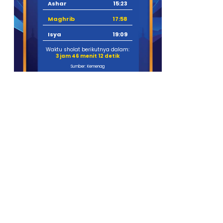
Ashar
15:23
Maghrib
17:58
Isya
19:09
Waktu sholat berikutnya dalam:
3 jam 46 menit 11 detik
Sumber: Kemenag