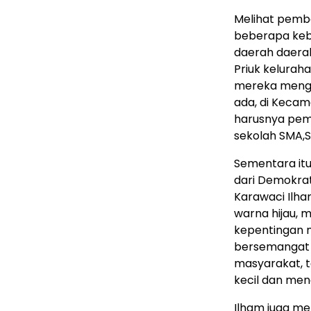
Melihat pemb
beberapa keb
daerah daera
Priuk kelurah
mereka mengel
ada, di Kecam
harusnya peme
sekolah SMA,S
Sementara itu
dari Demokra
Karawaci Ilha
warna hijau,
kepentingan 
bersemangat
masyarakat, t
kecil dan me
Ilham juga me