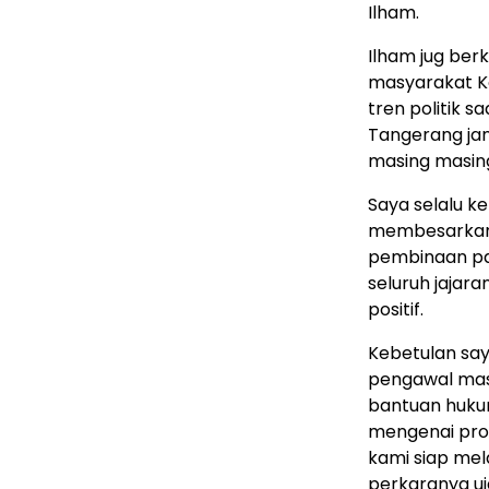
Ilham.
Ilham jug be
masyarakat Ko
tren politik s
Tangerang jang
masing masing
Saya selalu k
membesarkan 
pembinaan pad
seluruh jajar
positif.
Kebetulan say
pengawal mas
bantuan huku
mengenai pro
kami siap me
perkaranya uj