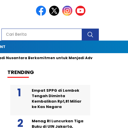
ENT
ntara Berkomitmen untuk Menjadi Advokat Spesialis dengan D
TRENDING
Empat SPPG di Lombok
Tengah Diminta
Kembalikan Rp1,81 Miliar
ke Kas Negara
Menag RI Luncurkan Tiga
Buku di UIN Jakarta,