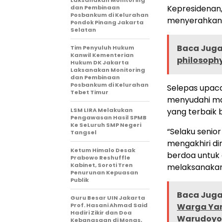
Laksanakan Monitoring
Kepresidenan,
dan Pembinaan
Posbankum di Kelurahan
menyerahkan 
Pondok Pinang Jakarta
Selatan
Baca Juga 
Tim Penyuluh Hukum
Kanwil Kementerian
philosoph
Hukum DK Jakarta
Laksanakan Monitoring
dan Pembinaan
Posbankum di Kelurahan
Selepas upaca
Tebet Timur
menyudahi ma
LSM LIRA Melakukan
yang terbaik 
Pengawasan Hasil SPMB
Ke SeLuruh SMP Negeri
“Selaku senio
Tangsel
mengakhiri din
Ketum Himalo Desak
berdoa untuk 
Prabowo Reshuffle
Kabinet, Soroti Tren
melaksanakan 
Penurunan Kepuasan
Publik
Baca Juga 
Guru Besar UIN Jakarta
Prof. Hasani Ahmad Said
Warga Yan
Hadiri Zikir dan Doa
Warudoy
Kebangsaan di Monas,