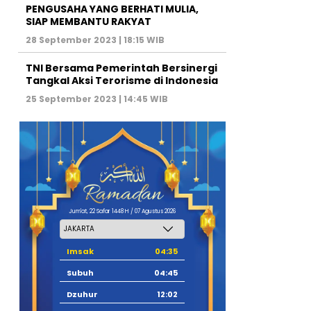
PENGUSAHA YANG BERHATI MULIA,
SIAP MEMBANTU RAKYAT
28 September 2023 | 18:15 WIB
TNI Bersama Pemerintah Bersinergi
Tangkal Aksi Terorisme di Indonesia
25 September 2023 | 14:45 WIB
Jum'at, 22 Safar 1448 H / 07 Agustus 2026
Imsak
04:35
Subuh
04:45
Dzuhur
12:02