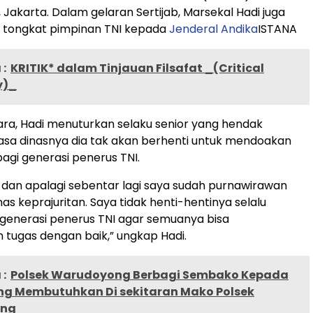
 Jakarta. Dalam gelaran Sertijab, Marsekal Hadi juga
tongkat pimpinan TNI kepada
Jenderal Andika
ISTANA
:
KRITIK* dalam Tinjauan Filsafat _(Critical
y)_
ra, Hadi menuturkan selaku senior yang hendak
sa dinasnya dia tak akan berhenti untuk mendoakan
bagi generasi penerus TNI.
r dan apalagi sebentar lagi saya sudah purnawirawan
as keprajuritan. Saya tidak henti-hentinya selalu
generasi penerus TNI agar semuanya bisa
tugas dengan baik,” ungkap Hadi.
:
Polsek Warudoyong Berbagi Sembako Kepada
g Membutuhkan Di sekitaran Mako Polsek
ong