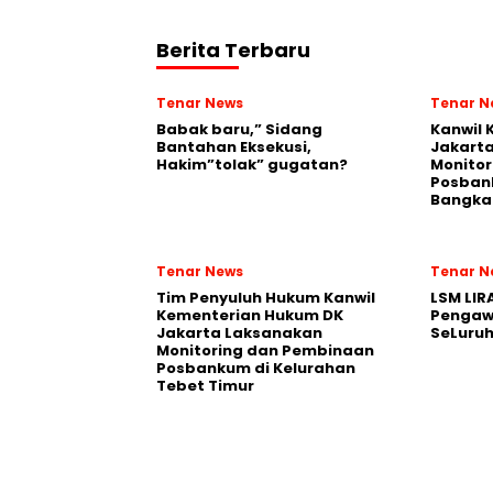
Berita Terbaru
Tenar News
Tenar N
Babak baru,” Sidang
Kanwil
Bantahan Eksekusi,
Jakart
Hakim”tolak” gugatan?
Monito
Posban
Bangka 
Tenar News
Tenar N
Tim Penyuluh Hukum Kanwil
LSM LIR
Kementerian Hukum DK
Pengaw
Jakarta Laksanakan
SeLuruh
Monitoring dan Pembinaan
Posbankum di Kelurahan
Tebet Timur