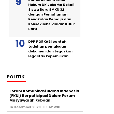
Hukum DK Jakarta Bekali
Siswa Baru SMKN 32
dengan Pemahaman
Kenakalan Remaja dan
Konsekuensi dalam KUHP
Baru
DPP PORKABI bantah
tuduhan pemalsuan
dokumen dan tegaskan
legalitas kepemilikan
POLITIK
Forum Komunikasi Ulama Indonesia
(FKUI) Berpatisipasi Dalam Forum
Musyawarah Reboan.
14 Desember 2023 | 06:42 WIB