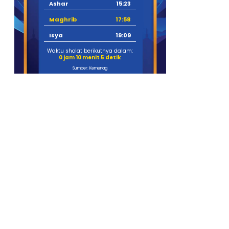
Ashar
15:23
Maghrib
17:58
Isya
19:09
Waktu sholat berikutnya dalam:
0 jam 10 menit 4 detik
Sumber: Kemenag