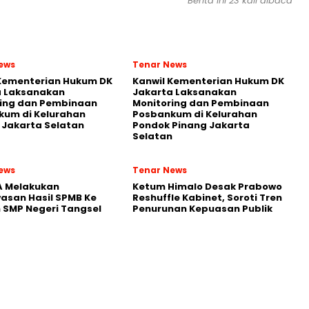
Berita ini 23 kali dibaca
ews
Tenar News
 Kementerian Hukum DK
Kanwil Kementerian Hukum DK
a Laksanakan
Jakarta Laksanakan
ring dan Pembinaan
Monitoring dan Pembinaan
kum di Kelurahan
Posbankum di Kelurahan
Jakarta Selatan
Pondok Pinang Jakarta
Selatan
ews
Tenar News
A Melakukan
Ketum Himalo Desak Prabowo
asan Hasil SPMB Ke
Reshuffle Kabinet, Soroti Tren
 SMP Negeri Tangsel
Penurunan Kepuasan Publik