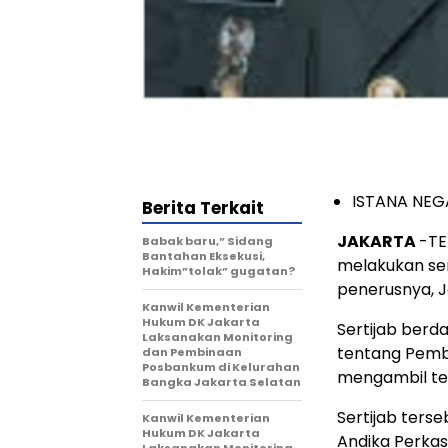
ISTANA NE
Berita Terkait
JAKARTA
-TE
Babak baru,” Sidang
Bantahan Eksekusi,
melakukan ser
Hakim”tolak” gugatan?
penerusnya, J
Kanwil Kementerian
Hukum DK Jakarta
Sertijab berd
Laksanakan Monitoring
tentang Pemb
dan Pembinaan
Posbankum di Kelurahan
mengambil tem
Bangka Jakarta Selatan
Sertijab ters
Kanwil Kementerian
Hukum DK Jakarta
Andika Perkasa