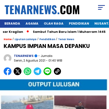
BERANDA
AGAMA
OLAH RAGA
PENDIDIKAN
NUSANT
Kragilan
Sambut Tahun Baru Islam 1 Muharram 1445 H,Warg
/
/
/
Home
Liputan Lainnya
Pendidikan
Tenar News
KAMPUS IMPIAN MASA DEPANKU
TENARNEWS
- Jurnalis
Senin, 2 Agustus 2021
- 01:40 WIB