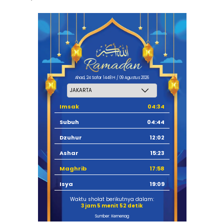
Ahad, 24 Safar 1448 H / 09 Agustus 2026
Imsak
04:34
Subuh
04:44
Dzuhur
12:02
Ashar
15:23
Maghrib
17:58
Isya
19:09
Waktu sholat berikutnya dalam:
3 jam 5 menit 51 detik
Sumber: Kemenag