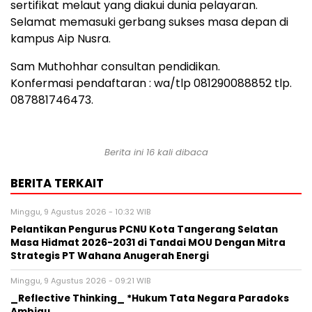
sertifikat melaut yang diakui dunia pelayaran.
Selamat memasuki gerbang sukses masa depan di
kampus Aip Nusra.
Sam Muthohhar consultan pendidikan.
Konfermasi pendaftaran : wa/tlp 081290088852 tlp.
087881746473.
Berita ini 16 kali dibaca
BERITA TERKAIT
Minggu, 9 Agustus 2026 - 10:32 WIB
Pelantikan Pengurus PCNU Kota Tangerang Selatan
Masa Hidmat 2026-2031 di Tandai MOU Dengan Mitra
Strategis PT Wahana Anugerah Energi
Minggu, 9 Agustus 2026 - 09:21 WIB
_Reflective Thinking_ *Hukum Tata Negara Paradoks
Ambigu