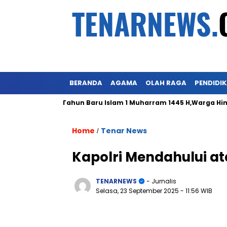
BERANDA
AGAMA
OLAH RAGA
PENDIDI
Sambut Tahun Baru Islam 1 Muharram 1445 H,Warga Himalo Di
Home
Tenar News
/
Kapolri Mendahului a
TENARNEWS
- Jurnalis
Selasa, 23 September 2025
- 11:56 WIB