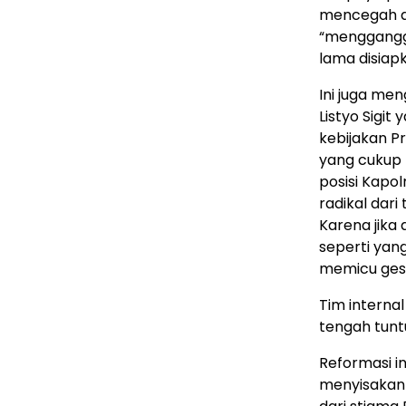
mencegah ag
“mengganggu
lama disiapk
Ini juga me
Listyo Sigi
kebijakan Pr
yang cukup 
posisi Kapol
radikal dari
Karena jika
seperti yan
memicu gese
Tim interna
tengah tunt
Reformasi in
menyisakan 