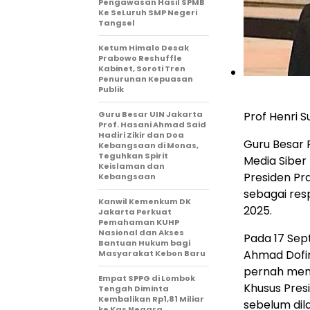
Pengawasan Hasil SPMB
Ke SeLuruh SMP Negeri
Tangsel
Ketum Himalo Desak
Prabowo Reshuffle
Kabinet, Soroti Tren
Penurunan Kepuasan
Publik
Guru Besar UIN Jakarta
Prof Henri S
Prof. Hasani Ahmad Said
Hadiri Zikir dan Doa
Guru Besar F
Kebangsaan di Monas,
Teguhkan Spirit
Media Siber
Keislaman dan
Presiden Pr
Kebangsaan
sebagai res
Kanwil Kemenkum DK
2025.
Jakarta Perkuat
Pemahaman KUHP
Nasional dan Akses
Pada 17 Sep
Bantuan Hukum bagi
Ahmad Dofir
Masyarakat Kebon Baru
pernah men
Empat SPPG di Lombok
Khusus Pres
Tengah Diminta
Kembalikan Rp1,81 Miliar
sebelum dil
ke Kas Negara