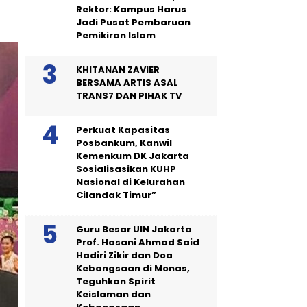
Rektor: Kampus Harus
Jadi Pusat Pembaruan
Pemikiran Islam
KHITANAN ZAVIER
BERSAMA ARTIS ASAL
TRANS7 DAN PIHAK TV
Perkuat Kapasitas
Posbankum, Kanwil
Kemenkum DK Jakarta
Sosialisasikan KUHP
Nasional di Kelurahan
Cilandak Timur”
Guru Besar UIN Jakarta
Prof. Hasani Ahmad Said
Hadiri Zikir dan Doa
Kebangsaan di Monas,
Teguhkan Spirit
Keislaman dan