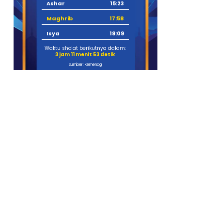
Ashar
15:23
Maghrib
17:58
Isya
19:09
Waktu sholat berikutnya dalam:
3 jam 11 menit 52 detik
Sumber: Kemenag