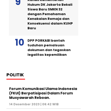
Hukum DK Jakarta Bekali
Siswa Baru SMKN 32
dengan Pemahaman
Kenakalan Remaja dan
Konsekuensi dalam KUHP
Baru
DPP PORKABI bantah
tuduhan pemalsuan
dokumen dan tegaskan
legalitas kepemilikan
POLITIK
Forum Komunikasi Ulama Indonesia
(FKUI) Berpatisipasi Dalam Forum
Musyawarah Reboan.
14 Desember 2023 | 06:42 WIB