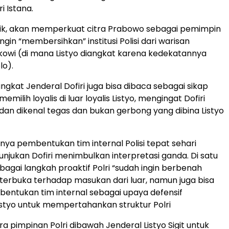
i Istana.
tik, akan memperkuat citra Prabowo sebagai pemimpin
ngin “membersihkan” institusi Polisi dari warisan
kowi (di mana Listyo diangkat karena kedekatannya
lo).
gkat Jenderal Dofiri juga bisa dibaca sebagai sikap
memilih loyalis di luar loyalis Listyo, mengingat Dofiri
 dan dikenal tegas dan bukan gerbong yang dibina Listyo
ya pembentukan tim internal Polisi tepat sehari
unjukan Dofiri menimbulkan interpretasi ganda. Di satu
 sebagai langkah proaktif Polri “sudah ingin berbenah
n terbuka terhadap masukan dari luar, namun juga bisa
bentukan tim internal sebagai upaya defensif
styo untuk mempertahankan struktur Polri
ra pimpinan Polri dibawah Jenderal Listyo Sigit untuk