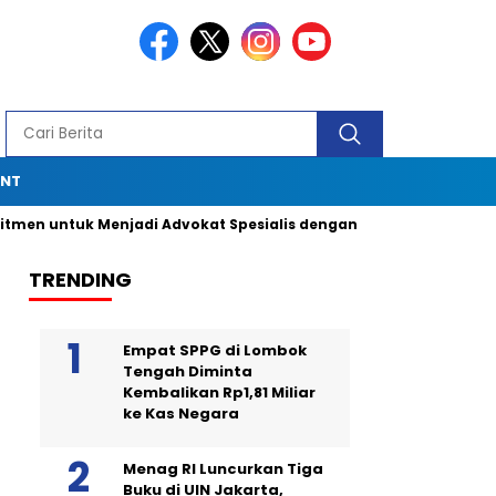
ENT
ntuk Menjadi Advokat Spesialis dengan Dukungan Ombudsman R
TRENDING
Empat SPPG di Lombok
Tengah Diminta
Kembalikan Rp1,81 Miliar
ke Kas Negara
Menag RI Luncurkan Tiga
Buku di UIN Jakarta,