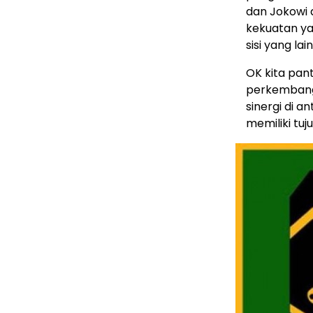
dan Jokowi 
kekuatan ya
sisi yang lain
OK kita pan
perkembang
sinergi di a
memiliki tuj