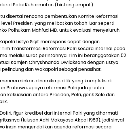
deral Polisi Kehormatan (bintang empat).
itu disertai rencana pembentukan Komite Reformasi
i level Presiden, yang melibatkan tokoh luar seperti
o Polhukam Mahfud MD, untuk evaluasi menyeluruh.
apolri Listyo Sigit merespons cepat dengan
im Transformasi Reformasi Polri secara internal pada
ama melalui surat perintahnya. Tim ini beranggotakan 52
ketuai Komjen Chryshnanda Dwilaksana dengan Listyo
ai pelindung dan Wakapolri sebagai penasihat.
ni mencerminkan dinamika politik yang kompleks di
n Prabowo, upaya reformasi Polri jadi uji coba
n kekuasaan antara Presiden, Polri, genk Solo dan
lik.
ofiri, figur kredibel dari internal Polri yang dihormati
ritasnya (lulusan Adhi Makayasa Akpol 1989), jadi sinyal
wo ingin mengendalikan agenda reformasi secara