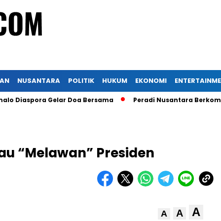
KAN
NUSANTARA
POLITIK
HUKUM
EKONOMI
ENTERTAINM
aspora Gelar Doa Bersama
Peradi Nusantara Berkomitmen u
tau “Melawan” Presiden
A
A
A