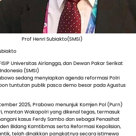
Prof Henri Subiakto(SMSI)
ubiakto
ISIP Universitas Airlangga, dan Dewan Pakar Serikat
 Indonesia (SMSI)
abowo sedang menyiapkan agenda reformasi Polri
pon tuntutan publik pasca demo besar pada Agustus
tember 2025, Prabowo menunjuk Komjen Pol (Purn)
i, mantan Wakapolri yang dikenal tegas, termasuk
angani kasus Ferdy Sambo dan sebagai Penasihat
iden Bidang Kamtibmas serta Reformasi Kepolisian,
antik, telah dinaikkan pangkatnya secara istimewa