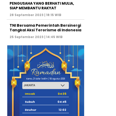
PENGUSAHA YANG BERHATI MULIA,
SIAP MEMBANTU RAKYAT
28 September 2023 | 18:15 WIB
TNI Bersama Pemerintah Bersinergi
Tangkal Aksi Terorisme di Indonesia
25 September 2023 | 14:45 WIB
Kamis, 21 Safar 1448 H / 06 Agustus 2026
Imsak
04:35
Subuh
04:45
Dzuhur
12:02