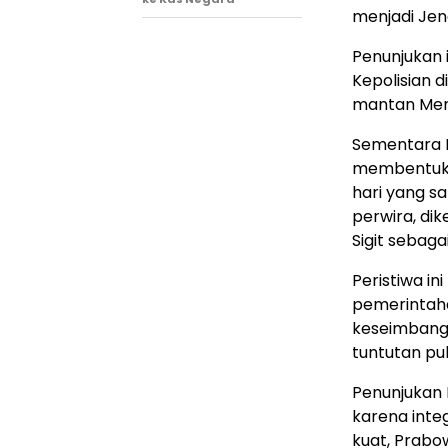
menjadi Jen
Penunjukan 
Kepolisian d
mantan Menk
Sementara K
membentuk T
hari yang s
perwira, di
Sigit sebag
Peristiwa i
pemerintaha
keseimbanga
tuntutan pub
Penunjukan D
karena integ
kuat, Prabo