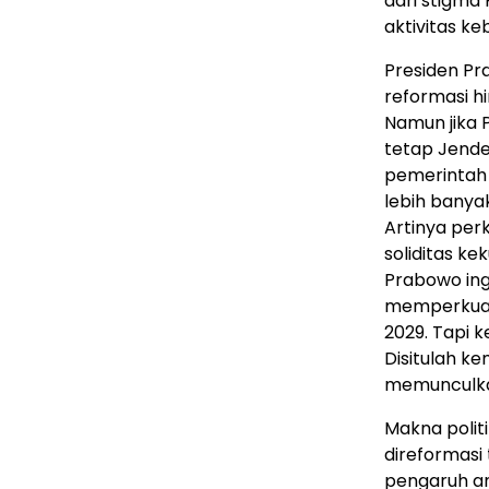
dari stigma
aktivitas k
Presiden Pra
reformasi h
Namun jika 
tetap Jender
pemerintah 
lebih bany
Artinya per
soliditas ke
Prabowo ing
memperkuat 
2029. Tapi k
Disitulah ke
memunculkan
Makna polit
direformasi 
pengaruh an