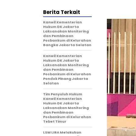
Berita Terkait
Kanwil Kementerian
Hukum DK Jakarta
Laksanakan Monitoring
dan Pembinaan
Posbankum di Kelurahan
Bangka Jakarta Selatan
Kanwil Kementerian
Hukum DK Jakarta
Laksanakan Monitoring
dan Pembinaan
Posbankum di Kelurahan
Pondok Pinang Jakarta
Selatan
Tim Penyuluh Hukum
Kanwil Kementerian
Hukum DK Jakarta
Laksanakan Monitoring
dan Pembinaan
Posbankum di Kelurahan
Tebet Timur
LSM LIRA Melakukan