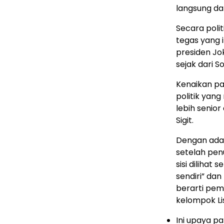
langsung dar
Secara poli
tegas yang i
presiden Jo
sejak dari So
Kenaikan pan
politik yang 
lebih senior
Sigit.
Dengan adan
setelah pen
sisi dilihat
sendiri” da
berarti pem
kelompok Li
Ini upaya pa