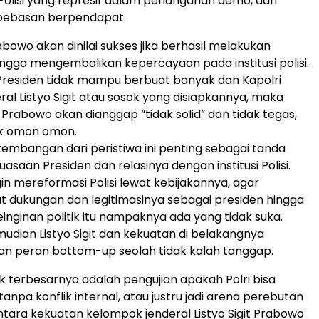
 Polisi yang represif dalam penanganan demo, dan
ebebasan berpendapat.
bowo akan dinilai sukses jika berhasil melakukan
ingga mengembalikan kepercayaan pada institusi polisi.
Presiden tidak mampu berbuat banyak dan Kapolri
al Listyo Sigit atau sosok yang disiapkannya, maka
Prabowo akan dianggap “tidak solid” dan tidak tegas,
ak omon omon.
kembangan dari peristiwa ini penting sebagai tanda
kuasaan Presiden dan relasinya dengan institusi Polisi.
in mereformasi Polisi lewat kebijakannya, agar
dukungan dan legitimasinya sebagai presiden hingga
einginan politik itu nampaknya ada yang tidak suka.
mudian Listyo Sigit dan kekuatan di belakangnya
 peran bottom-up seolah tidak kalah tanggap.
ik terbesarnya adalah pengujian apakah Polri bisa
tanpa konflik internal, atau justru jadi arena perebutan
tara kekuatan kelompok jenderal Listyo Sigit Prabowo