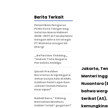
Berita Terkait
Pelantikan Pengurus
PCNU Kota Tangerang
Selatan Masa Hidmat
2026-2031 di Tandai MOU
Dengan Mitra Strategis
PT Wahana Anugerah
Energi
_Reflective Thinking_
*Hukum Tata Negara
Paradoks Ambigu
Jakarta, Te
Ijazah Presiden
Berstatus Arsip Negara
Menteri Ingg
Seharusnya Ada di ANRI,
Subhan Palal Laporkan
Nusantara (
Jokowi Tindak Pidana
Kearsipan⁰
bahwa warga 
Serikat (AS)
Babak baru,” Sidang
Bantahan Eksekusi,
kemungkinan
Hakim”tolak” gugatan?