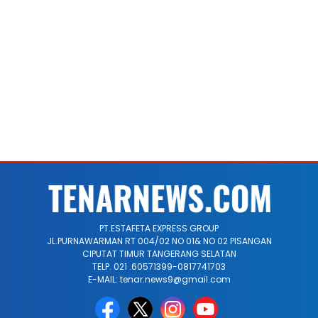
PT.ESTAFETA EXPRESS GROUP
JL.PURNAWARMAN RT 004/02 NO 01& NO 02 PISANGAN
CIPUTAT TIMUR TANGERANG SELATAN
TELP. 021 .60571399-0817741703
E-MAIL: tenar.news9@gmail.com