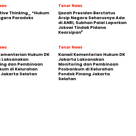
ews
Tenar News
tive Thinking_ *Hukum
Ijazah Presiden Berstatus
egara Paradoks
Arsip Negara Seharusnya Ada
di ANRI, Subhan Palal Laporkan
Jokowi Tindak Pidana
Kearsipan⁰
ews
Tenar News
 Kementerian Hukum DK
Kanwil Kementerian Hukum DK
a Laksanakan
Jakarta Laksanakan
ring dan Pembinaan
Monitoring dan Pembinaan
kum di Kelurahan
Posbankum di Kelurahan
Jakarta Selatan
Pondok Pinang Jakarta
Selatan