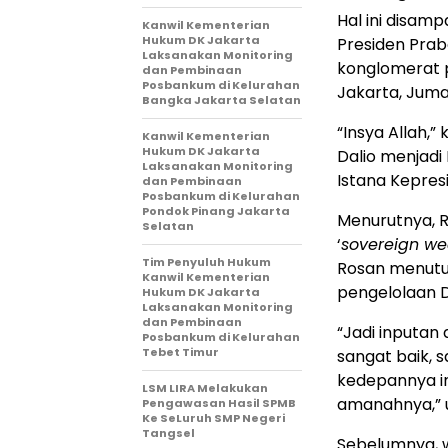
Hal ini disam
Kanwil Kementerian
Hukum DK Jakarta
Presiden Pra
Laksanakan Monitoring
konglomerat p
dan Pembinaan
Posbankum di Kelurahan
Jakarta, Juma
Bangka Jakarta Selatan
“Insya Allah,
Kanwil Kementerian
Hukum DK Jakarta
Dalio menjadi
Laksanakan Monitoring
Istana Kepres
dan Pembinaan
Posbankum di Kelurahan
Pondok Pinang Jakarta
Menurutnya, 
Selatan
‘
sovereign we
Tim Penyuluh Hukum
Rosan menutur
Kanwil Kementerian
pengelolaan 
Hukum DK Jakarta
Laksanakan Monitoring
dan Pembinaan
“Jadi inputan 
Posbankum di Kelurahan
Tebet Timur
sangat baik,
kedepannya in
LSM LIRA Melakukan
amanahnya,” u
Pengawasan Hasil SPMB
Ke SeLuruh SMP Negeri
Tangsel
Sebelumnya, w