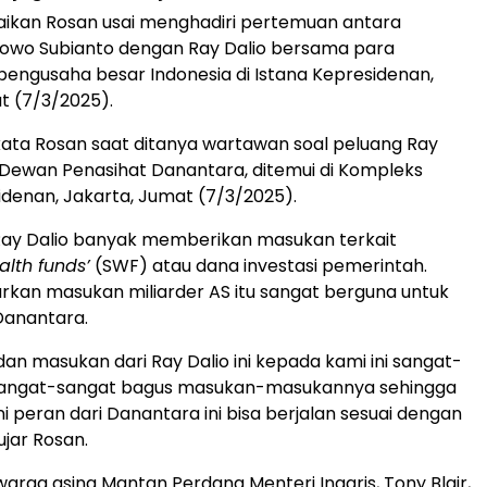
paikan Rosan usai menghadiri pertemuan antara
bowo Subianto dengan Ray Dalio bersama para
engusaha besar Indonesia di Istana Kepresidenan,
t (7/3/2025).
” kata Rosan saat ditanya wartawan soal peluang Ray
 Dewan Penasihat Danantara, ditemui di Kompleks
idenan, Jakarta, Jumat (7/3/2025).
Ray Dalio banyak memberikan masukan terkait
alth funds’
(SWF) atau dana investasi pemerintah.
kan masukan miliarder AS itu sangat berguna untuk
Danantara.
dan masukan dari Ray Dalio ini kepada kami ini sangat-
 sangat-sangat bagus masukan-masukannya sehingga
i peran dari Danantara ini bisa berjalan sesuai dengan
jar Rosan.
arga asing Mantan Perdana Menteri Inggris, Tony Blair,