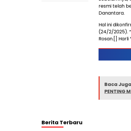
resmi telah b
Danantara.
Hal ini dikonf
(24/2/2025). 
Rosan.[] Harli
Baca Juga 
PENTING 
Berita Terbaru