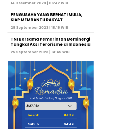
14 Desember 2023 | 06:42 WIB
PENGUSAHA YANG BERHATI MULIA,
SIAP MEMBANTU RAKYAT
28 September 2023 | 18:15 WIB
TNI Bersama Pemerintah Bersinergi
Tangkal Aksi Terorisme di Indonesia
25 September 2023 | 14:45 WIB
Ahad, 24 Safar 1448 H / 09 Agustus 2026
Imsak
04:34
Subuh
04:44