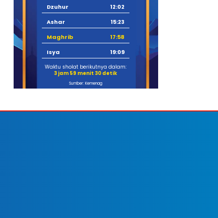
Dzuhur
12:02
Ashar
15:23
Maghrib
17:58
Isya
19:09
Waktu sholat berikutnya dalam:
3 jam 59 menit 29 detik
Sumber: Kemenag