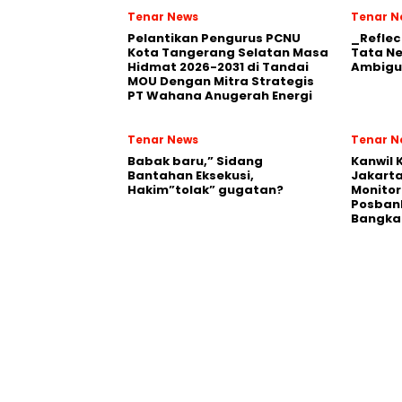
Tenar News
Tenar N
Pelantikan Pengurus PCNU
_Reflec
Kota Tangerang Selatan Masa
Tata N
Hidmat 2026-2031 di Tandai
Ambigu
MOU Dengan Mitra Strategis
PT Wahana Anugerah Energi
Tenar News
Tenar N
Babak baru,” Sidang
Kanwil
Bantahan Eksekusi,
Jakart
Hakim”tolak” gugatan?
Monito
Posban
Bangka 