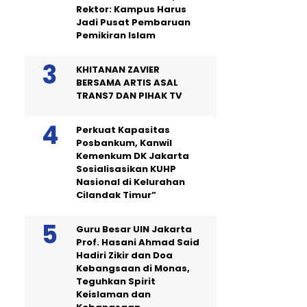
Rektor: Kampus Harus
Jadi Pusat Pembaruan
Pemikiran Islam
KHITANAN ZAVIER
BERSAMA ARTIS ASAL
TRANS7 DAN PIHAK TV
Perkuat Kapasitas
Posbankum, Kanwil
Kemenkum DK Jakarta
Sosialisasikan KUHP
Nasional di Kelurahan
Cilandak Timur”
Guru Besar UIN Jakarta
Prof. Hasani Ahmad Said
Hadiri Zikir dan Doa
Kebangsaan di Monas,
Teguhkan Spirit
Keislaman dan