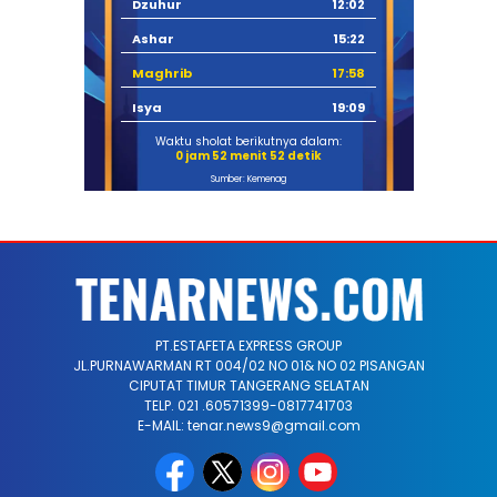
Dzuhur
12:02
Ashar
15:22
Maghrib
17:58
Isya
19:09
Waktu sholat berikutnya dalam:
0 jam 52 menit 52 detik
Sumber: Kemenag
PT.ESTAFETA EXPRESS GROUP
JL.PURNAWARMAN RT 004/02 NO 01& NO 02 PISANGAN
CIPUTAT TIMUR TANGERANG SELATAN
TELP. 021 .60571399-0817741703
E-MAIL: tenar.news9@gmail.com