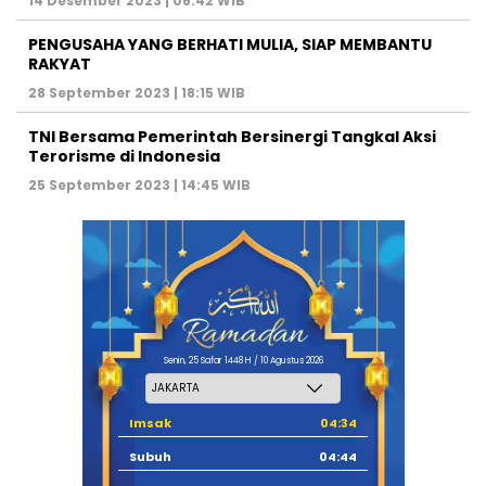
14 Desember 2023 | 06:42 WIB
PENGUSAHA YANG BERHATI MULIA, SIAP MEMBANTU
RAKYAT
28 September 2023 | 18:15 WIB
TNI Bersama Pemerintah Bersinergi Tangkal Aksi
Terorisme di Indonesia
25 September 2023 | 14:45 WIB
Senin, 25 Safar 1448 H / 10 Agustus 2026
Imsak
04:34
Subuh
04:44