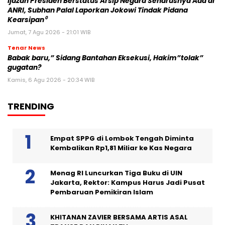
Ijazah Presiden Berstatus Arsip Negara Seharusnya Ada di
ANRI, Subhan Palal Laporkan Jokowi Tindak Pidana
Kearsipan⁰
Jumat, 7 Agu 2026 - 21:01 WIB
Tenar News
Babak baru,” Sidang Bantahan Eksekusi, Hakim”tolak”
gugatan?
Kamis, 6 Agu 2026 - 20:34 WIB
TRENDING
Empat SPPG di Lombok Tengah Diminta
Kembalikan Rp1,81 Miliar ke Kas Negara
Menag RI Luncurkan Tiga Buku di UIN
Jakarta, Rektor: Kampus Harus Jadi Pusat
Pembaruan Pemikiran Islam
KHITANAN ZAVIER BERSAMA ARTIS ASAL