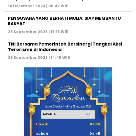
14 Desember 2023 | 06:42 WIB
PENGUSAHA YANG BERHATI MULIA, SIAP MEMBANTU
RAKYAT
28 September 2023 | 18:15 WIB
TNI Bersama Pemerintah Bersinergi Tangkal Aksi
Terorisme di Indonesia
25 September 2023 | 14:45 WIB
Sabtu, 23 Safar 1448 H / 08 Agustus 2026
Imsak
04:35
Subuh
04:45