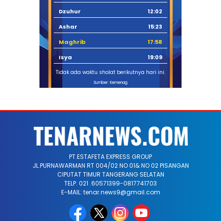
Dzuhur
12:02
Ashar
15:23
Maghrib
17:58
Isya
19:09
Tidak ada waktu sholat berikutnya hari ini.
Sumber: Kemenag
PT.ESTAFETA EXPRESS GROUP
JL.PURNAWARMAN RT 004/02 NO 01& NO 02 PISANGAN
CIPUTAT TIMUR TANGERANG SELATAN
TELP. 021 .60571399-0817741703
E-MAIL: tenar.news9@gmail.com