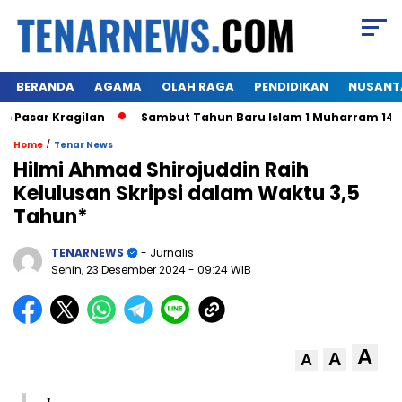
BERANDA
AGAMA
OLAH RAGA
PENDIDIKAN
NUSANT
asar Kragilan
Sambut Tahun Baru Islam 1 Muharram 1445 H
/
Home
Tenar News
Hilmi Ahmad Shirojuddin Raih
Kelulusan Skripsi dalam Waktu 3,5
Tahun*
TENARNEWS
- Jurnalis
Senin, 23 Desember 2024
- 09:24 WIB
A
A
A