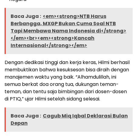
Baca Juga :
<em><strong>NTB Harus
Berbangga, MXGP Bukan Cuma Soal NTB
Tapi Membawa Nama Indonesia di</strong>
</em><br><em><strong>Kancah
Internasional</strong></em>
Dengan dedikasi tinggi dan kerja keras, Hilmi berhasil
membuktikan bahwa kesuksesan bisa diraih dengan
manajemen waktu yang baik. “Alhamdulillah, ini
semua berkat doa orang tua, dukungan teman-
teman, dan tentu saja bimbingan dari dosen-dosen
di PTIQ,” ujar Hilmi setelah sidang selesai.
Baca Juga :
Cagub Miq Iqbal Deklarasi Bulan
Depan