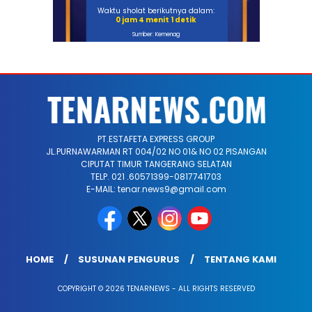
Waktu sholat berikutnya dalam:
0 jam 4 menit 1 detik
Sumber: Kemenag
PT.ESTAFETA EXPRESS GROUP
JL.PURNAWARMAN RT 004/02 NO 01& NO 02 PISANGAN
CIPUTAT TIMUR TANGERANG SELATAN
TELP. 021 .60571399-0817741703
E-MAIL: tenar.news9@gmail.com
HOME
SUSUNAN PENGURUS
TENTANG KAMI
COPYRIGHT © 2026 TENARNEWS - ALL RIGHTS RESERVED