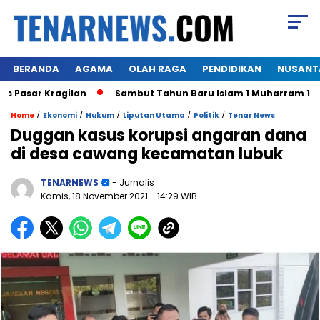
BERANDA
AGAMA
OLAH RAGA
PENDIDIKAN
NUSANT
Pasar Kragilan
Sambut Tahun Baru Islam 1 Muharram 1445 
/
/
/
/
/
Home
Ekonomi
Hukum
Liputan Utama
Politik
Tenar News
Duggan kasus korupsi angaran dana
di desa cawang kecamatan lubuk
TENARNEWS
- Jurnalis
Kamis, 18 November 2021
- 14:29 WIB