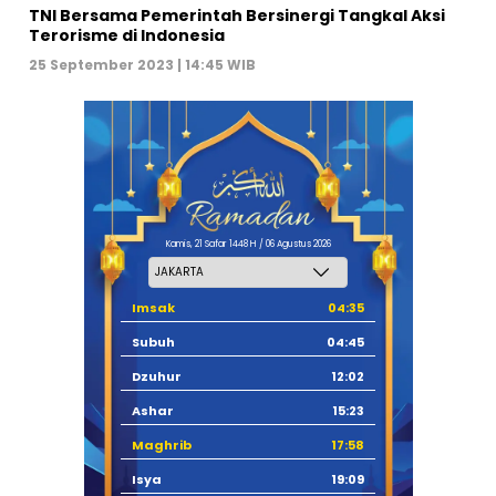
TNI Bersama Pemerintah Bersinergi Tangkal Aksi
Terorisme di Indonesia
25 September 2023 | 14:45 WIB
Kamis, 21 Safar 1448 H / 06 Agustus 2026
Imsak
04:35
Subuh
04:45
Dzuhur
12:02
Ashar
15:23
Maghrib
17:58
Isya
19:09