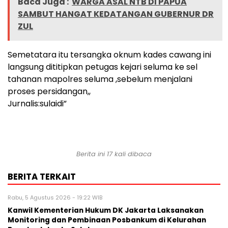
Baca Juga :
WARGA ASAL NTB DI PAPUA
SAMBUT HANGAT KEDATANGAN GUBERNUR DR
ZUL
Semetatara itu tersangka oknum kades cawang ini
langsung dititipkan petugas kejari seluma ke sel
tahanan mapolres seluma ,sebelum menjalani
proses persidangan,,
Jurnalis:sulaidi”
Berita ini 17 kali dibaca
BERITA TERKAIT
Rabu, 5 Agustus 2026 - 19:22 WIB
Kanwil Kementerian Hukum DK Jakarta Laksanakan
Monitoring dan Pembinaan Posbankum di Kelurahan