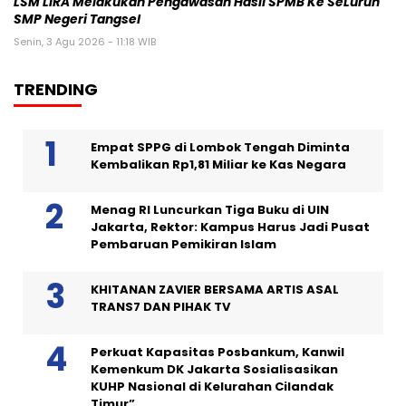
LSM LIRA Melakukan Pengawasan Hasil SPMB Ke SeLuruh
SMP Negeri Tangsel
Senin, 3 Agu 2026 - 11:18 WIB
TRENDING
Empat SPPG di Lombok Tengah Diminta
Kembalikan Rp1,81 Miliar ke Kas Negara
Menag RI Luncurkan Tiga Buku di UIN
Jakarta, Rektor: Kampus Harus Jadi Pusat
Pembaruan Pemikiran Islam
KHITANAN ZAVIER BERSAMA ARTIS ASAL
TRANS7 DAN PIHAK TV
Perkuat Kapasitas Posbankum, Kanwil
Kemenkum DK Jakarta Sosialisasikan
KUHP Nasional di Kelurahan Cilandak
Timur”