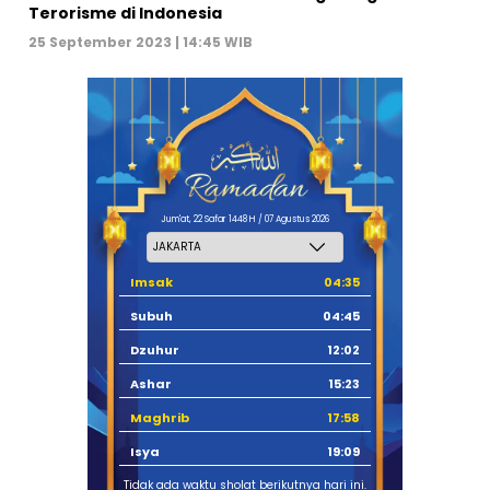
Terorisme di Indonesia
25 September 2023 | 14:45 WIB
Jum'at, 22 Safar 1448 H / 07 Agustus 2026
Imsak
04:35
Subuh
04:45
Dzuhur
12:02
Ashar
15:23
Maghrib
17:58
Isya
19:09
Tidak ada waktu sholat berikutnya hari ini.