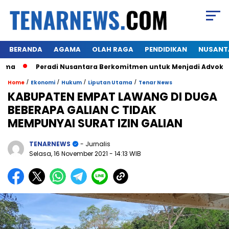
BERANDA
AGAMA
OLAH RAGA
PENDIDIKAN
NUSANT
Peradi Nusantara Berkomitmen untuk Menjadi Advokat Spe
/
/
/
/
Home
Ekonomi
Hukum
Liputan Utama
Tenar News
KABUPATEN EMPAT LAWANG DI DUGA
BEBERAPA GALIAN C TIDAK
MEMPUNYAI SURAT IZIN GALIAN
TENARNEWS
- Jurnalis
Selasa, 16 November 2021
- 14:13 WIB