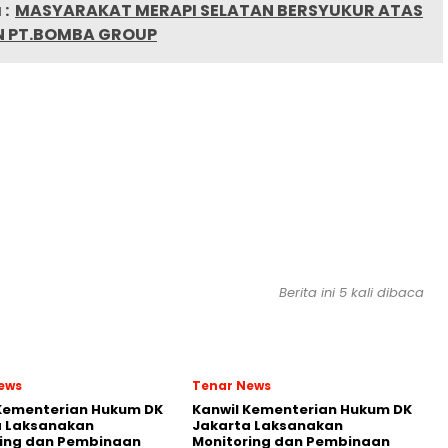
:
MASYARAKAT MERAPI SELATAN BERSYUKUR ATAS
N PT.BOMBA GROUP
Berita ini 5 kali dibaca
ews
Tenar News
 Kementerian Hukum DK
Kanwil Kementerian Hukum DK
a Laksanakan
Jakarta Laksanakan
ring dan Pembinaan
Monitoring dan Pembinaan