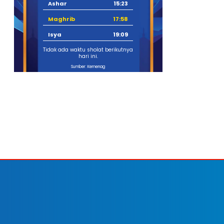
Ashar
15:23
Maghrib
17:58
Isya
19:09
Tidak ada waktu sholat berikutnya
hari ini.
Sumber: Kemenag