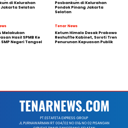
kum di Kelurahan
Posbankum di Kelurahan
Jakarta Selatan
Pondok Pinang Jakarta
Selatan
ews
Tenar News
A Melakukan
Ketum Himalo Desak Prabowo
asan Hasil SPMB Ke
Reshuffle Kabinet, Soroti Tren
 SMP Negeri Tangsel
Penurunan Kepuasan Publik
PT.ESTAFETA EXPRESS GROUP
JL.PURNAWARMAN RT 004/02 NO 01& NO 02 PISANGAN