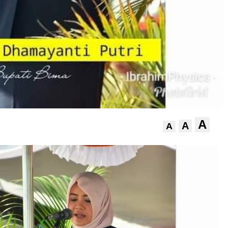
A
A
A