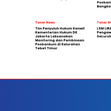
Posban
Bangka 
Tenar News
Tenar N
Tim Penyuluh Hukum Kanwil
LSM LIR
Kementerian Hukum DK
Pengaw
Jakarta Laksanakan
SeLuruh
Monitoring dan Pembinaan
Posbankum di Kelurahan
Tebet Timur