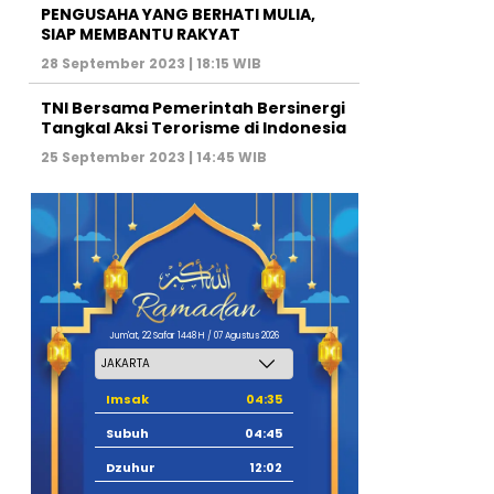
PENGUSAHA YANG BERHATI MULIA,
SIAP MEMBANTU RAKYAT
28 September 2023 | 18:15 WIB
TNI Bersama Pemerintah Bersinergi
Tangkal Aksi Terorisme di Indonesia
25 September 2023 | 14:45 WIB
Jum'at, 22 Safar 1448 H / 07 Agustus 2026
Imsak
04:35
Subuh
04:45
Dzuhur
12:02