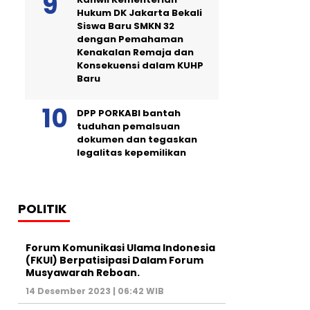
Hukum DK Jakarta Bekali
Siswa Baru SMKN 32
dengan Pemahaman
Kenakalan Remaja dan
Konsekuensi dalam KUHP
Baru
DPP PORKABI bantah
tuduhan pemalsuan
dokumen dan tegaskan
legalitas kepemilikan
POLITIK
Forum Komunikasi Ulama Indonesia
(FKUI) Berpatisipasi Dalam Forum
Musyawarah Reboan.
14 Desember 2023 | 06:42 WIB