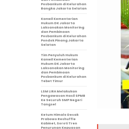
Posbankum di Kelurahan
Bangka Jakarta Selatan
Kanwil Kementerian
Hukum DK Jakarta
Laksanakan Monitoring
dan Pembinaan
Posbankum di Kelurahan
Pondok Pinang Jakarta
Selatan
Tim Penyuluh Hukum
Kanwil Kementerian
Hukum DK Jakarta
Laksanakan Monitoring
dan Pembinaan
Posbankum di Kelurahan
Tebet Timur
LSM LIRA Melakukan
Pengawasan Hasil SPMB
Ke SeLuruh SMP Negeri
Tangsel
Ketum Himalo Desak
Prabowo Reshuffle
Kabinet, Soroti Tren
Penurunan Kepuasan