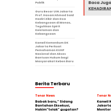
Baca Juga 
Publik
KEHADIRA
Guru Besar UIN Jakarta
Prof. Hasani Ahmad Said
Hadiri Zikir dan Doa
Kebangsaan di Monas,
Teguhkan Spirit
Keislaman dan
Kebangsaan
Kanwil Kemenkum DK
Jakarta Perkuat
Pemahaman KUHP
Nasional dan Akses
Bantuan Hukum bagi
Masyarakat Kebon Baru
Berita Terbaru
Tenar News
Tenar N
Babak baru,” Sidang
Kanwil
Bantahan Eksekusi,
Jakart
Hakim”tolak” gugatan?
Monito