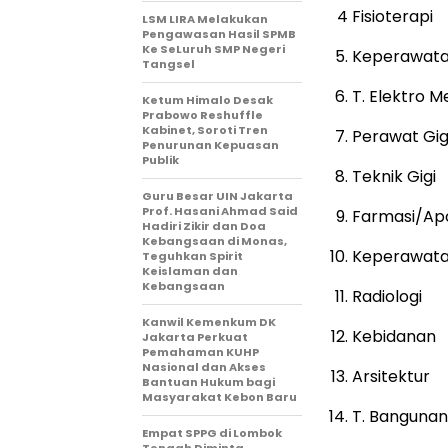
4 Fisioterapi
LSM LIRA Melakukan
Pengawasan Hasil SPMB
Ke SeLuruh SMP Negeri
Keperawatan
Tangsel
T. Elektro M
Ketum Himalo Desak
Prabowo Reshuffle
Kabinet, Soroti Tren
Perawat Gig
Penurunan Kepuasan
Publik
Teknik Gigi
Guru Besar UIN Jakarta
Prof. Hasani Ahmad Said
Farmasi/Ap
Hadiri Zikir dan Doa
Kebangsaan di Monas,
Keperawat
Teguhkan Spirit
Keislaman dan
Kebangsaan
Radiologi
Kanwil Kemenkum DK
Kebidanan
Jakarta Perkuat
Pemahaman KUHP
Nasional dan Akses
Arsitektur
Bantuan Hukum bagi
Masyarakat Kebon Baru
T. Bangunan
Empat SPPG di Lombok