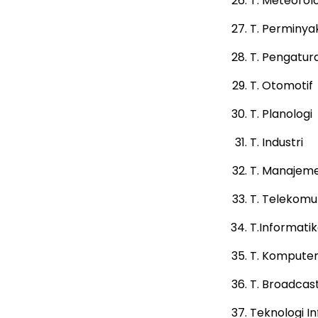
T. Meteorolo
T. Perminya
T. Pengatur
T. Otomotif
T. Planologi
T. Industri
T. Manajeme
T. Telekomu
T.Informati
T. Kompute
T. Broadcas
Teknologi I