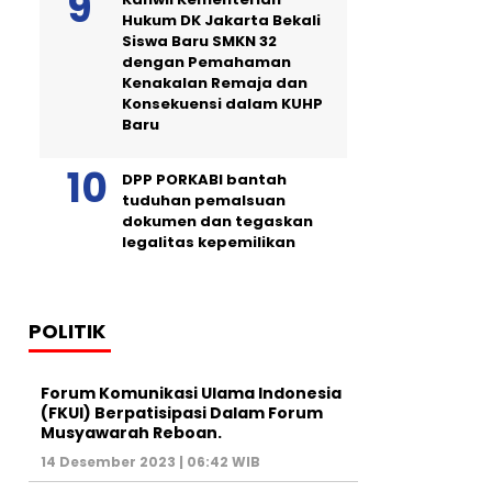
Hukum DK Jakarta Bekali
Siswa Baru SMKN 32
dengan Pemahaman
Kenakalan Remaja dan
Konsekuensi dalam KUHP
Baru
DPP PORKABI bantah
tuduhan pemalsuan
dokumen dan tegaskan
legalitas kepemilikan
POLITIK
Forum Komunikasi Ulama Indonesia
(FKUI) Berpatisipasi Dalam Forum
Musyawarah Reboan.
14 Desember 2023 | 06:42 WIB