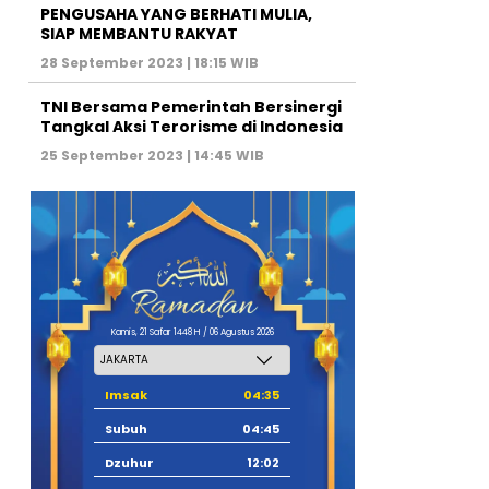
PENGUSAHA YANG BERHATI MULIA,
SIAP MEMBANTU RAKYAT
28 September 2023 | 18:15 WIB
TNI Bersama Pemerintah Bersinergi
Tangkal Aksi Terorisme di Indonesia
25 September 2023 | 14:45 WIB
Kamis, 21 Safar 1448 H / 06 Agustus 2026
Imsak
04:35
Subuh
04:45
Dzuhur
12:02