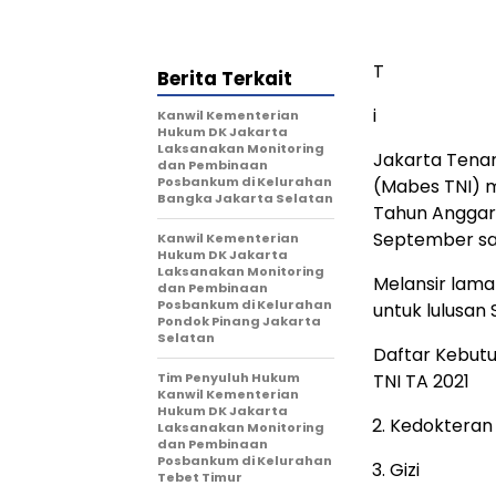
T
Berita Terkait
i
Kanwil Kementerian
Hukum DK Jakarta
Laksanakan Monitoring
Jakarta Tenar
dan Pembinaan
Posbankum di Kelurahan
(Mabes TNI) m
Bangka Jakarta Selatan
Tahun Anggaran
September sa
Kanwil Kementerian
Hukum DK Jakarta
Laksanakan Monitoring
Melansir lama
dan Pembinaan
Posbankum di Kelurahan
untuk lulusan
Pondok Pinang Jakarta
Selatan
Daftar Kebut
Tim Penyuluh Hukum
TNI TA 2021
Kanwil Kementerian
Hukum DK Jakarta
Kedokteran 
Laksanakan Monitoring
dan Pembinaan
Posbankum di Kelurahan
Gizi
Tebet Timur