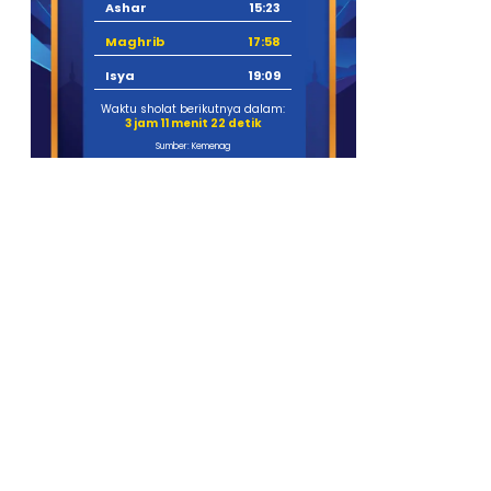
Ashar
15:23
Maghrib
17:58
Isya
19:09
Waktu sholat berikutnya dalam:
3 jam 11 menit 21 detik
Sumber: Kemenag