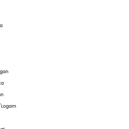
ka
ngan
ka
an
i/Logam