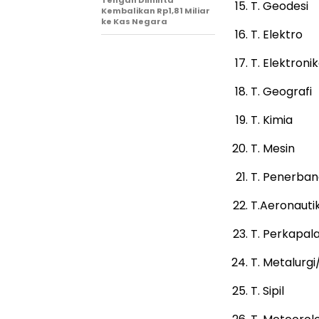
Tengah Diminta
T. Geodesi
Kembalikan Rp1,81 Miliar
ke Kas Negara
T. Elektro
T. Elektroni
T. Geografi
T. Kimia
T. Mesin
T. Penerba
T.Aeronauti
T. Perkapal
T. Metalurg
T. Sipil