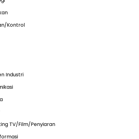
gi
kan
an/Kontrol
n Industri
nikasi
ka
r
ting TV/Film/Penyiaran
nformasi