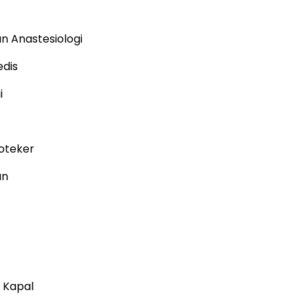
 Anastesiologi
edis
i
oteker
an
 Kapal