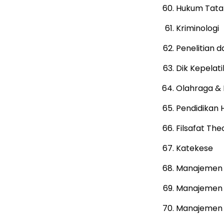
Hukum Tata
Kriminologi
Penelitian d
Dik Kepelat
Olahraga & 
Pendidikan 
Filsafat The
Katekese
Manajemen T
Manajemen L
Manajemen