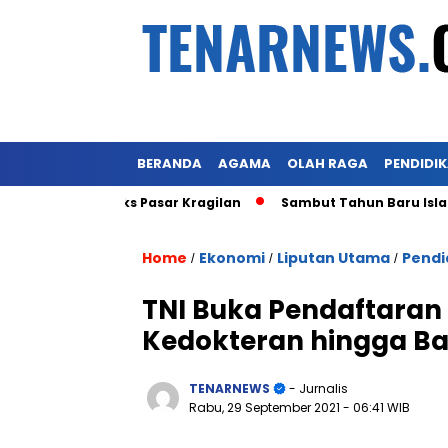
BERANDA
AGAMA
OLAH RAGA
PENDIDI
ot Lahan Eks Pasar Kragilan
Sambut Tahun Baru Islam 1 M
Home
Ekonomi
Liputan Utama
Pendi
/
/
/
TNI Buka Pendaftaran 
Kedokteran hingga B
TENARNEWS
- Jurnalis
Rabu, 29 September 2021
- 06:41 WIB