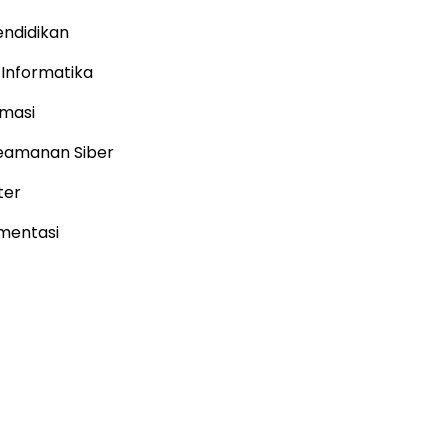
endidikan
Informatika
rmasi
eamanan Siber
ter
umentasi