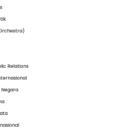
s
tik
(Orchestra)
lic Relations
ternasional
i Negara
na
ata
nasional