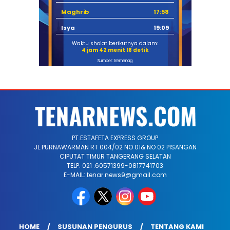
Maghrib
17:58
Isya
19:09
Waktu sholat berikutnya dalam:
4 jam 42 menit 18 detik
Sumber: Kemenag
PT.ESTAFETA EXPRESS GROUP
JL.PURNAWARMAN RT 004/02 NO 01& NO 02 PISANGAN
CIPUTAT TIMUR TANGERANG SELATAN
TELP. 021 .60571399-0817741703
E-MAIL: tenar.news9@gmail.com
HOME
SUSUNAN PENGURUS
TENTANG KAMI