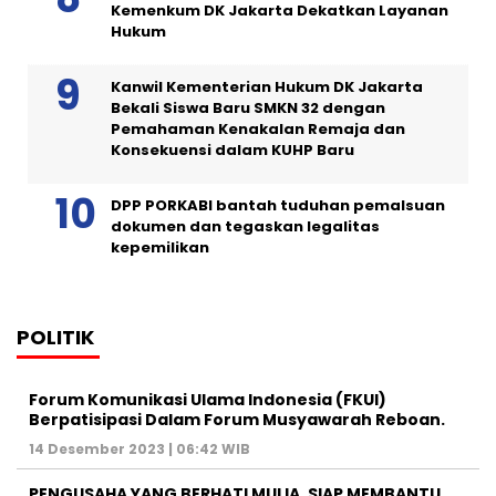
Kemenkum DK Jakarta Dekatkan Layanan
Hukum
Kanwil Kementerian Hukum DK Jakarta
Bekali Siswa Baru SMKN 32 dengan
Pemahaman Kenakalan Remaja dan
Konsekuensi dalam KUHP Baru
DPP PORKABI bantah tuduhan pemalsuan
dokumen dan tegaskan legalitas
kepemilikan
POLITIK
Forum Komunikasi Ulama Indonesia (FKUI)
Berpatisipasi Dalam Forum Musyawarah Reboan.
14 Desember 2023 | 06:42 WIB
PENGUSAHA YANG BERHATI MULIA, SIAP MEMBANTU