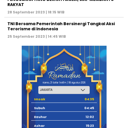
RAKYAT
28 September 2023 | 18:15 WIB
TNI Bersama Pemerintah Bersinergi Tangkal Aksi
Terorisme di Indonesia
25 September 2023 | 14:45 WIB
Kamis, 21 Safar 1448 H / 06 Agustus 2026
Imsak
04:35
Subuh
04:45
Dzuhur
12:02
Ashar
15:23