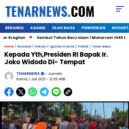
BERANDA
AGAMA
OLAH RAGA
PENDIDIKAN
NUSANT
Kragilan
Sambut Tahun Baru Islam 1 Muharram 1445 H,Warg
/
/
/
/
/
Home
Ekonomi
Hukum
Liputan Utama
Politik
Tenar News
Kepada Yth,Presiden RI Bapak Ir.
Joko Widodo Di- Tempat
TENARNEWS
- Jurnalis
Kamis, 1 Juli 2021
- 12:05 WIB