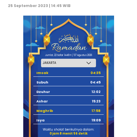
25 September 2023 | 14:45 WIB
Jum'at, 22 Safar 1448 H / 07 Agustus 2026
Imsak
04:35
Subuh
04:45
Dzuhur
12:02
Ashar
15:23
Maghrib
17:58
Isya
19:09
Waktu sholat berikutnya dalam:
0 jam 8 menit 55 detik