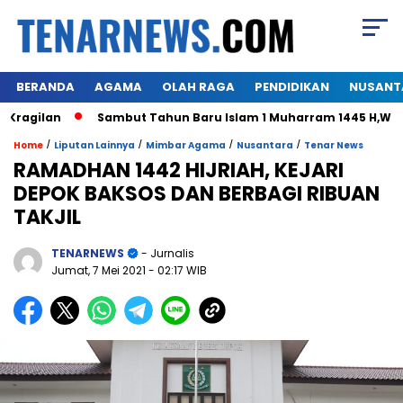
BERANDA
AGAMA
OLAH RAGA
PENDIDIKAN
NUSANT
ilan
Sambut Tahun Baru Islam 1 Muharram 1445 H,Warga H
/
/
/
/
Home
Liputan Lainnya
Mimbar Agama
Nusantara
Tenar News
RAMADHAN 1442 HIJRIAH, KEJARI
DEPOK BAKSOS DAN BERBAGI RIBUAN
TAKJIL
TENARNEWS
- Jurnalis
Jumat, 7 Mei 2021
- 02:17 WIB