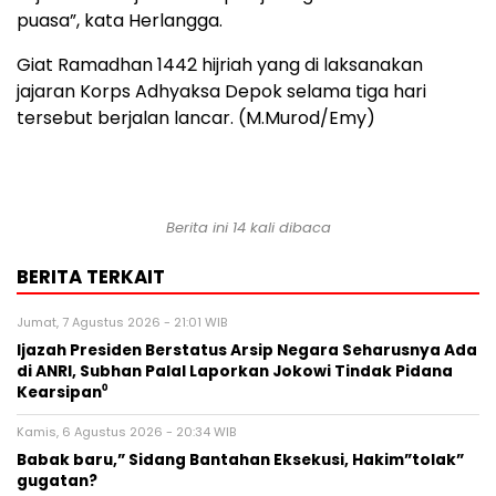
puasa”, kata Herlangga.
Giat Ramadhan 1442 hijriah yang di laksanakan
jajaran Korps Adhyaksa Depok selama tiga hari
tersebut berjalan lancar. (M.Murod/Emy)
Berita ini 14 kali dibaca
BERITA TERKAIT
Jumat, 7 Agustus 2026 - 21:01 WIB
Ijazah Presiden Berstatus Arsip Negara Seharusnya Ada
di ANRI, Subhan Palal Laporkan Jokowi Tindak Pidana
Kearsipan⁰
Kamis, 6 Agustus 2026 - 20:34 WIB
Babak baru,” Sidang Bantahan Eksekusi, Hakim”tolak”
gugatan?