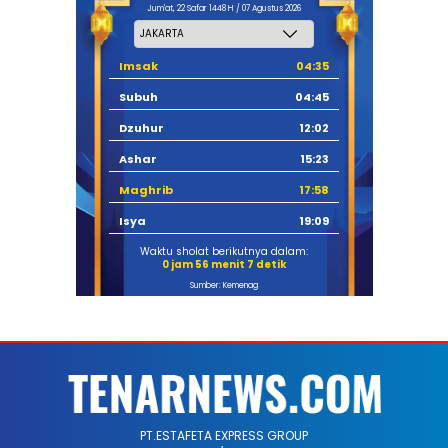
Jum'at, 22 Safar 1448 H / 07 Agustus 2026
Imsak
04:35
Subuh
04:45
Dzuhur
12:02
Ashar
15:23
Maghrib
17:58
Isya
19:09
Waktu sholat berikutnya dalam:
0 jam 56 menit 6 detik
Sumber: Kemenag
PT.ESTAFETA EXPRESS GROUP