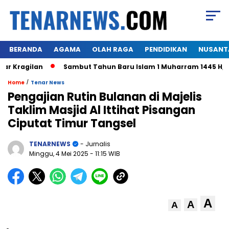
BERANDA
AGAMA
OLAH RAGA
PENDIDIKAN
NUSANT
Kragilan
Sambut Tahun Baru Islam 1 Muharram 1445 H,Warg
/
Home
Tenar News
Pengajian Rutin Bulanan di Majelis
Taklim Masjid Al Ittihat Pisangan
Ciputat Timur Tangsel
TENARNEWS
- Jurnalis
Minggu, 4 Mei 2025
- 11:15 WIB
A
A
A