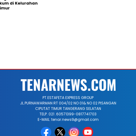
kum di Kelurahan
imur
PT.ESTAFETA EXPRESS GROUP
JL.PURNAWARMAN RT 004/02 NO 01& NO 02 PISANGAN
CIPUTAT TIMUR TANGERANG SELATAN
TELP. 021 .60571399-0817741703
E-MAIL: tenar.news9@gmail.com