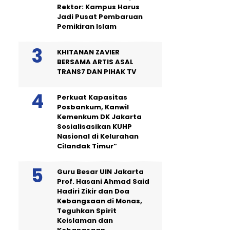
Rektor: Kampus Harus
Jadi Pusat Pembaruan
Pemikiran Islam
KHITANAN ZAVIER
BERSAMA ARTIS ASAL
TRANS7 DAN PIHAK TV
Perkuat Kapasitas
Posbankum, Kanwil
Kemenkum DK Jakarta
Sosialisasikan KUHP
Nasional di Kelurahan
Cilandak Timur”
Guru Besar UIN Jakarta
Prof. Hasani Ahmad Said
Hadiri Zikir dan Doa
Kebangsaan di Monas,
Teguhkan Spirit
Keislaman dan