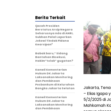
Berita Terkait
Ijazah Presiden
Berstatus Arsip Negara
Seharusnya Ada di ANRI,
Subhan Palal Laporkan
Jokowi Tindak Pidana
Kearsipan⁰
Babak baru,” Sidang
Bantahan Eksekusi,
Hakim”tolak” gugatan?
Kanwil Kementerian
Hukum DK Jakarta
Laksanakan Monitoring
dan Pembinaan
Posbankum di Kelurahan
Jakarta, Tena
Bangka Jakarta Selatan
– Elias Igapa
Kanwil Kementerian
5/2/2025 di J
Hukum DK Jakarta
Laksanakan Monitoring
Mahkamah Kon
dan Pembinaan