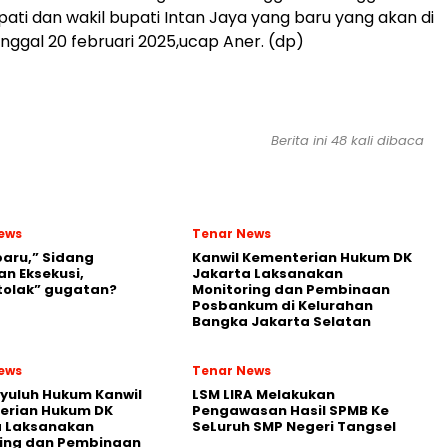
pati dan wakil bupati Intan Jaya yang baru yang akan di
nggal 20 februari 2025,ucap Aner. (dp)
Berita ini 48 kali dibaca
ews
Tenar News
aru,” Sidang
Kanwil Kementerian Hukum DK
n Eksekusi,
Jakarta Laksanakan
tolak” gugatan?
Monitoring dan Pembinaan
Posbankum di Kelurahan
Bangka Jakarta Selatan
ews
Tenar News
yuluh Hukum Kanwil
LSM LIRA Melakukan
erian Hukum DK
Pengawasan Hasil SPMB Ke
a Laksanakan
SeLuruh SMP Negeri Tangsel
ring dan Pembinaan