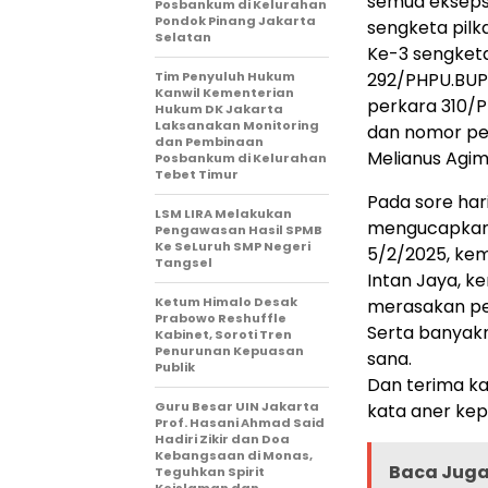
semua eksepsi
Posbankum di Kelurahan
Pondok Pinang Jakarta
sengketa pilk
Selatan
Ke-3 sengket
Tim Penyuluh Hukum
292/PHPU.BUP.
Kanwil Kementerian
perkara 310/P
Hukum DK Jakarta
Laksanakan Monitoring
dan nomor per
dan Pembinaan
Melianus Agim
Posbankum di Kelurahan
Tebet Timur
Pada sore har
LSM LIRA Melakukan
mengucapkan P
Pengawasan Hasil SPMB
Ke SeLuruh SMP Negeri
5/2/2025, ke
Tangsel
Intan Jaya, k
Ketum Himalo Desak
merasakan pe
Prabowo Reshuffle
Serta banyakny
Kabinet, Soroti Tren
Penurunan Kepuasan
sana.
Publik
Dan terima ka
Guru Besar UIN Jakarta
kata aner ke
Prof. Hasani Ahmad Said
Hadiri Zikir dan Doa
Kebangsaan di Monas,
Baca Juga 
Teguhkan Spirit