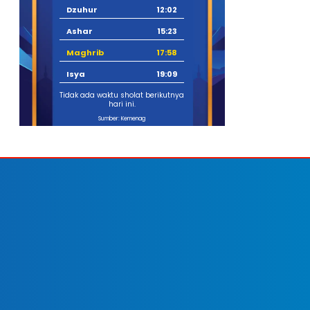
Dzuhur
12:02
Ashar
15:23
Maghrib
17:58
Isya
19:09
Tidak ada waktu sholat berikutnya
hari ini.
Sumber: Kemenag