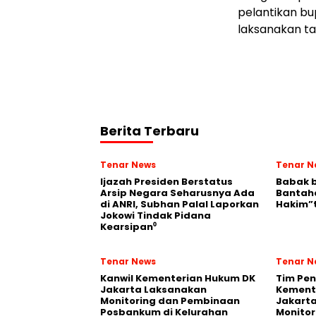
pelantikan bu
laksanakan ta
Berita Terbaru
Tenar News
Tenar N
Ijazah Presiden Berstatus
Babak b
Arsip Negara Seharusnya Ada
Bantaha
di ANRI, Subhan Palal Laporkan
Hakim”
Jokowi Tindak Pidana
Kearsipan⁰
Tenar News
Tenar N
Kanwil Kementerian Hukum DK
Tim Pen
Jakarta Laksanakan
Kement
Monitoring dan Pembinaan
Jakart
Posbankum di Kelurahan
Monito