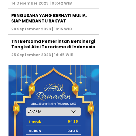
14 Desember 2023 | 06:42 WIB
PENGUSAHA YANG BERHATI MULIA,
SIAP MEMBANTU RAKYAT
28 September 2023 | 18:15 WIB
TNI Bersama Pemerintah Bersinergi
Tangkal Aksi Terorisme di Indonesia
25 September 2023 | 14:45 WIB
Sabtu, 23 Safar 1448 H / 08 Agustus 2026
Imsak
04:35
Subuh
04:45