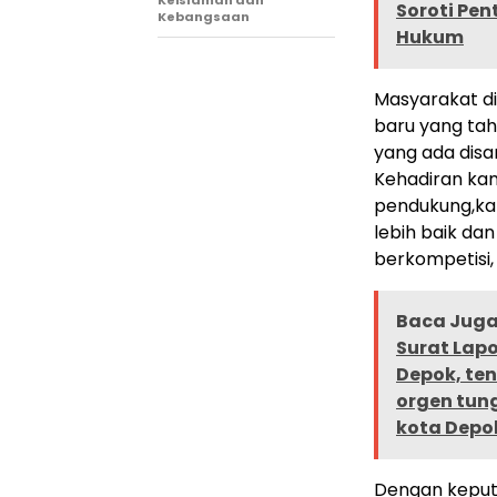
Keislaman dan
Soroti Pe
Kebangsaan
Hukum
Masyarakat di
baru yang ta
yang ada disa
Kehadiran ka
pendukung,ka
lebih baik da
berkompetisi, 
Baca Juga 
Surat Lap
Depok, te
orgen tung
kota Depo
Dengan keput