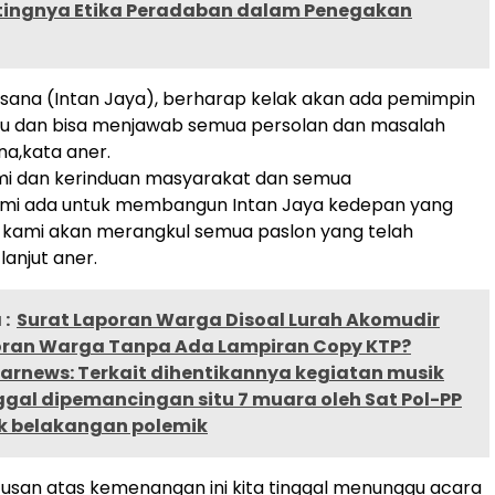
ntingnya Etika Peradaban dalam Penegakan
sana (Intan Jaya), berharap kelak akan ada pemimpin
hu dan bisa menjawab semua persolan dan masalah
na,kata aner.
mi dan kerinduan masyarakat dan semua
mi ada untuk membangun Intan Jaya kedepan yang
n kami akan merangkul semua paslon yang telah
lanjut aner.
:
Surat Laporan Warga Disoal Lurah Akomudir
oran Warga Tanpa Ada Lampiran Copy KTP?
narnews: Terkait dihentikannya kegiatan musik
gal dipemancingan situ 7 muara oleh Sat Pol-PP
k belakangan polemik
usan atas kemenangan ini kita tinggal menunggu acara