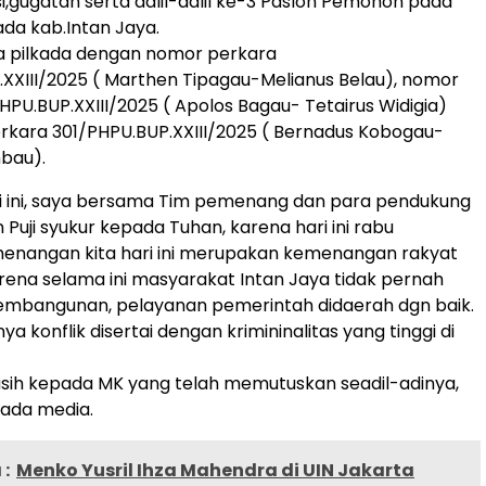
,gugatan serta dalil-dalil ke-3 Paslon Pemohon pada
ada kab.Intan Jaya.
a pilkada dengan nomor perkara
XXIII/2025 ( Marthen Tipagau-Melianus Belau), nomor
HPU.BUP.XXIII/2025 ( Apolos Bagau- Tetairus Widigia)
kara 301/PHPU.BUP.XXIII/2025 ( Bernadus Kobogau-
bau).
i ini, saya bersama Tim pemenang dan para pendukung
uji syukur kepada Tuhan, karena hari ini rabu
menangan kita hari ini merupakan kemenangan rakyat
erena selama ini masyarakat Intan Jaya tidak pernah
mbangunan, pelayanan pemerintah didaerah dgn baik.
a konflik disertai dengan krimininalitas yang tinggi di
sih kepada MK yang telah memutuskan seadil-adinya,
pada media.
:
Menko Yusril Ihza Mahendra di UIN Jakarta