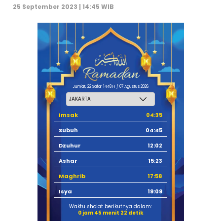
25 September 2023 | 14:45 WIB
Jum'at, 22 Safar 1448 H / 07 Agustus 2026
Imsak
04:35
Subuh
04:45
Dzuhur
12:02
Ashar
15:23
Maghrib
17:58
Isya
19:09
Waktu sholat berikutnya dalam:
0 jam 45 menit 21 detik