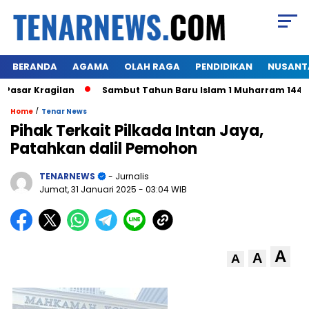
BERANDA
AGAMA
OLAH RAGA
PENDIDIKAN
NUSANT
sar Kragilan
Sambut Tahun Baru Islam 1 Muharram 1445 H,
/
Home
Tenar News
Pihak Terkait Pilkada Intan Jaya,
Patahkan dalil Pemohon
TENARNEWS
- Jurnalis
Jumat, 31 Januari 2025
- 03:04 WIB
A
A
A