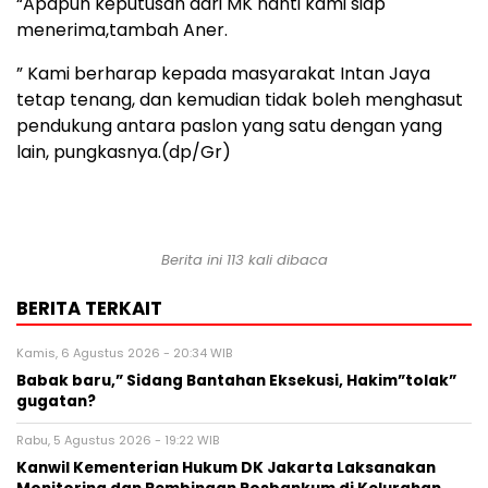
“Apapun keputusan dari MK nanti kami siap
menerima,tambah Aner.
” Kami berharap kepada masyarakat Intan Jaya
tetap tenang, dan kemudian tidak boleh menghasut
pendukung antara paslon yang satu dengan yang
lain, pungkasnya.(dp/Gr)
Berita ini 113 kali dibaca
BERITA TERKAIT
Kamis, 6 Agustus 2026 - 20:34 WIB
Babak baru,” Sidang Bantahan Eksekusi, Hakim”tolak”
gugatan?
Rabu, 5 Agustus 2026 - 19:22 WIB
Kanwil Kementerian Hukum DK Jakarta Laksanakan