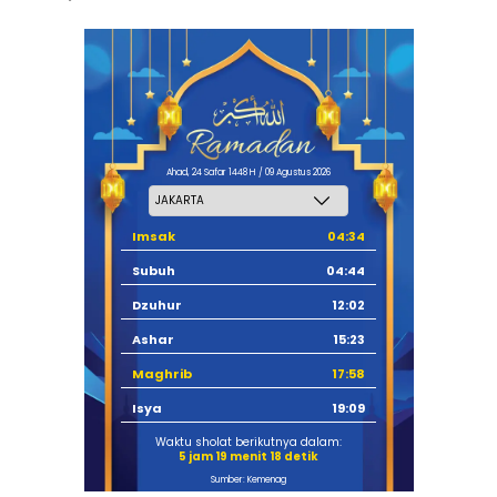
Ahad, 24 Safar 1448 H / 09 Agustus 2026
Imsak
04:34
Subuh
04:44
Dzuhur
12:02
Ashar
15:23
Maghrib
17:58
Isya
19:09
Waktu sholat berikutnya dalam:
5 jam 19 menit 17 detik
Sumber: Kemenag