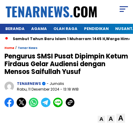
BERANDA
AGAMA
OLAH RAGA
PENDIDIKAN
NUSANT
mbut Tahun Baru Islam 1 Muharram 1445 H,Warga Himalo Diaspor
/
Home
Tenar News
Pengurus SMSI Pusat Dipimpin Ketum
Firdaus Gelar Audiensi dengan
Mensos Saifullah Yusuf
TENARNEWS
- Jurnalis
Rabu, 11 Desember 2024
- 13:18 WIB
A
A
A