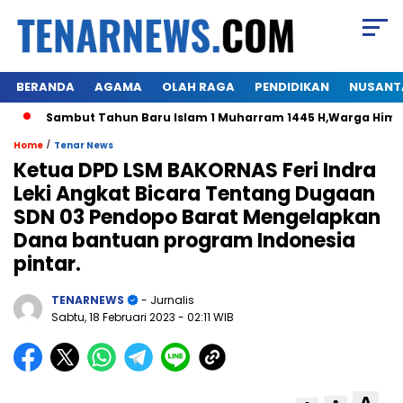
BERANDA
AGAMA
OLAH RAGA
PENDIDIKAN
NUSANT
Sambut Tahun Baru Islam 1 Muharram 1445 H,Warga Himalo D
/
Home
Tenar News
Ketua DPD LSM BAKORNAS Feri Indra
Leki Angkat Bicara Tentang Dugaan
SDN 03 Pendopo Barat Mengelapkan
Dana bantuan program Indonesia
pintar.
TENARNEWS
- Jurnalis
Sabtu, 18 Februari 2023
- 02:11 WIB