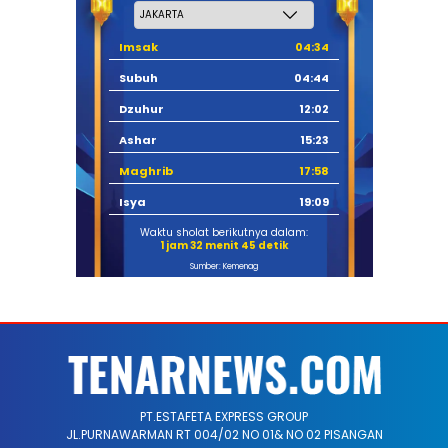
Imsak
04:34
Subuh
04:44
Dzuhur
12:02
Ashar
15:23
Maghrib
17:58
Isya
19:09
Waktu sholat berikutnya dalam:
1 jam 32 menit 45 detik
Sumber: Kemenag
PT.ESTAFETA EXPRESS GROUP
JL.PURNAWARMAN RT 004/02 NO 01& NO 02 PISANGAN