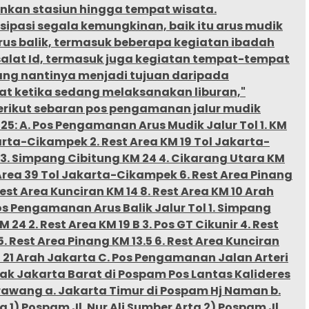
an stasiun hingga tempat wisata.
sipasi segala kemungkinan, baik itu arus mudik
us balik, termasuk beberapa kegiatan ibadah
salat Id, termasuk juga kegiatan tempat-tempat
yang nantinya menjadi tujuan daripada
t ketika sedang melaksanakan liburan,"
Berikut sebaran pos pengamanan jalur mudik
25: A. Pos Pengamanan Arus Mudik Jalur Tol 1. KM
arta-Cikampek 2. Rest Area KM 19 Tol Jakarta-
3. Simpang Cibitung KM 24 4. Cikarang Utara KM
 Area 39 Tol Jakarta-Cikampek 6. Rest Area Pinang
Rest Area Kunciran KM 14 8. Rest Area KM 10 Arah
os Pengamanan Arus Balik Jalur Tol 1. Simpang
 24 2. Rest Area KM 19 B 3. Pos GT Cikunir 4. Rest
5. Rest Area Pinang KM 13.5 6. Rest Area Kunciran
M 21 Arah Jakarta C. Pos Pengamanan Jalan Arteri
rak Jakarta Barat di Pospam Pos Lantas Kalideres
rawang a. Jakarta Timur di Pospam Hj Naman b.
a 1) Pospam Jl. Nur Ali Sumber Arta 2) Pospam Jl.