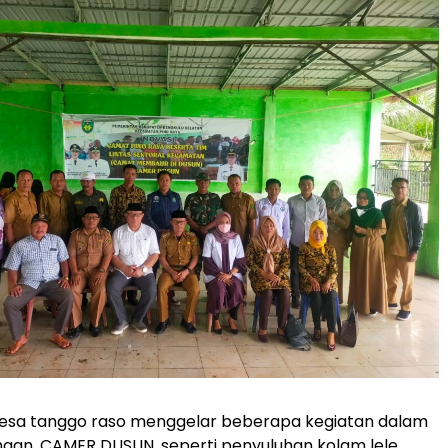
esa tanggo raso menggelar beberapa kegiatan dalam
aan, CAMER DUSUN, seperti penyuluhan kolam lele