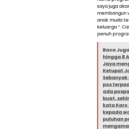
saya juga aka
membangun wi
anak muda temp
keluarga “. 
penuh program
Baca Juga 
hingga 8 
Jaya meng
Ketupat J
Sebanyak 
pos terpad
ada pospa
buat, seh
kata Karo 
kepada war
puluhan p
mengamank