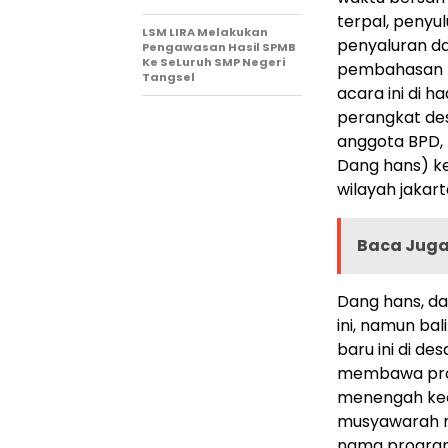
terpal, penyu
LSM LIRA Melakukan
penyaluran da
Pengawasan Hasil SPMB
Ke SeLuruh SMP Negeri
pembahasan p
Tangsel
acara ini di h
perangkat des
anggota BPD, 
Dang hans) k
wilayah jakart
Baca Juga 
Dang hans, da
ini, namun ba
baru ini di d
membawa prog
menengah keci
musyawarah m
nama program 