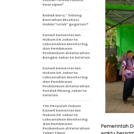
Kearsipan⁰
Babak baru,” Sidang
Bantahan Eksekusi,
Hakim”tolak” gugatan?
Kanwil Kementerian
Hukum DK Jakarta
Laksanakan Monitoring
dan Pembinaan
Posbankum di Kelurahan
Bangka Jakarta Selatan
Kanwil Kementerian
Hukum DK Jakarta
Laksanakan Monitoring
dan Pembinaan
Posbankum di Kelurahan
Pondok Pinang Jakarta
Selatan
Tim Penyuluh Hukum
Kanwil Kementerian
Hukum DK Jakarta
Laksanakan Monitoring
dan Pembinaan
Pemerintah D
Posbankum di Kelurahan
waktu bersam
Tebet Timur