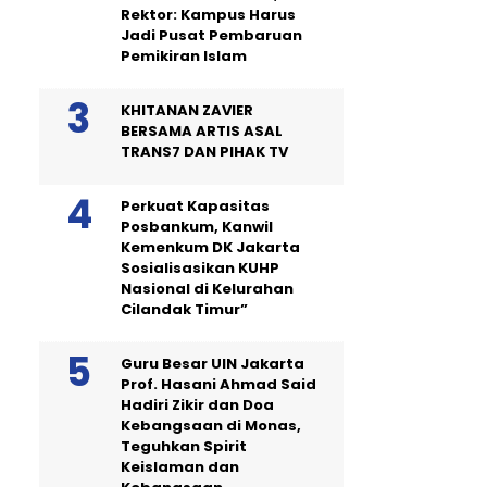
Rektor: Kampus Harus
Jadi Pusat Pembaruan
Pemikiran Islam
KHITANAN ZAVIER
BERSAMA ARTIS ASAL
TRANS7 DAN PIHAK TV
Perkuat Kapasitas
Posbankum, Kanwil
Kemenkum DK Jakarta
Sosialisasikan KUHP
Nasional di Kelurahan
Cilandak Timur”
Guru Besar UIN Jakarta
Prof. Hasani Ahmad Said
Hadiri Zikir dan Doa
Kebangsaan di Monas,
Teguhkan Spirit
Keislaman dan