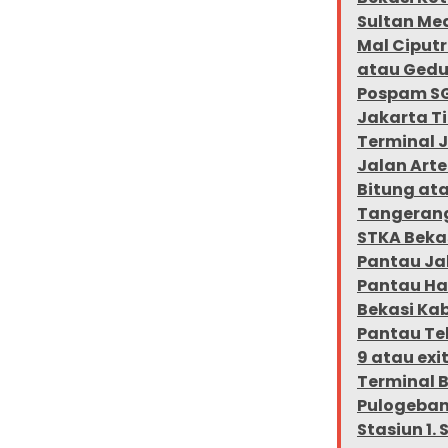
Sultan Me
Mal Ciput
atau Gedu
Pospam SG
Jakarta T
Terminal J
Jalan Arte
Bitung ata
Tangerang
STKA Bekas
Pantau Jal
Pantau Ha
Bekasi Kab
Pantau Tel
9 atau exi
Terminal 
Pulogeban
Stasiun 1.