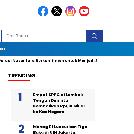
ENT
santara Berkomitmen untuk Menjadi Advokat Spesialis dengan
TRENDING
Empat SPPG di Lombok
Tengah Diminta
Kembalikan Rp1,81 Miliar
ke Kas Negara
Menag RI Luncurkan Tiga
Buku di UIN Jakarta,