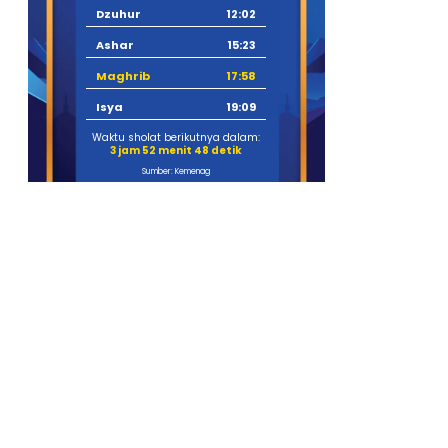
Dzuhur
12:02
Ashar
15:23
Maghrib
17:58
Isya
19:09
Waktu sholat berikutnya dalam:
3 jam 52 menit 47 detik
Sumber: Kemenag