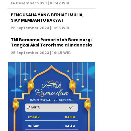
14 Desember 2023 | 06:42 WIB
PENGUSAHA YANG BERHATI MULIA,
SIAP MEMBANTU RAKYAT
28 September 2023 | 18:15 WIB
TNI Bersama Pemerintah Bersinergi
Tangkal Aksi Terorisme di Indonesia
25 September 2023 | 14:45 WIB
Ahad, 24 Safar 1448 H / 09 Agustus 2026
Imsak
04:34
Subuh
04:44