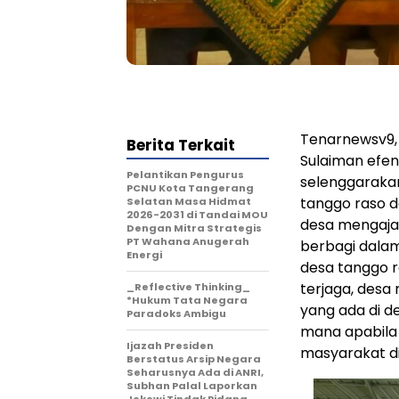
Tenarnewsv9, 
Berita Terkait
Sulaiman efend
Pelantikan Pengurus
selenggaraka
PCNU Kota Tangerang
tanggo raso 
Selatan Masa Hidmat
2026-2031 di Tandai MOU
desa mengaja
Dengan Mitra Strategis
PT Wahana Anugerah
berbagi dalam
Energi
desa tanggo 
terjaga, desa
_Reflective Thinking_
*Hukum Tata Negara
yang ada di d
Paradoks Ambigu
mana apabila
Ijazah Presiden
masyarakat di
Berstatus Arsip Negara
Seharusnya Ada di ANRI,
Subhan Palal Laporkan
Jokowi Tindak Pidana