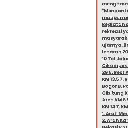
mengamank
"Menganti
maupun ar
kegiatan 
rekreasi 
masyaraka
ujarnya. 
lebaran 20
10 Tol Jak
Cikampek 
29 5. Rest
KM 13.5 7. 
Bogor B. P
Cibitung KM
Area KM 6 
KM 14 7. K
1. Arah Me
2. Arah Ka
Bekasi Kot