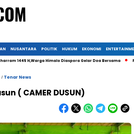
KAN
NUSANTARA
POLITIK
HUKUM
EKONOMI
ENTERTAINM
445 H,Warga Himalo Diaspora Gelar Doa Bersama
Peradi Nu
k
Tenar News
/
sun ( CAMER DUSUN)