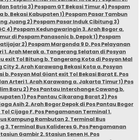
dan Satria 3) Pospam GT Bekasi Timur 4) Pospam
ra b. Bekasi Kabupaten 1) Pospam Pasar Tambun
ng Juang 2) Pospam Pasar Induk Cibitung 3)
C 4) Pospam Kedungwaringin 3. Arah Bogor a.
imur di Pospam Panasonic b. Depok 1) Pospam
atijajar 2) Pospam Margonda 9 D. Pos Pelayanan
ri 1. Arah Merak a. Tangerang Selatan di Posyan
u exit Tol Bitung b. Tangerang Kota di Posyan Mal
 City 2. Arah Karawang Bekasi Kota a. Posyan
i b. Posyan Mal Giant exit Tol Bekasi Barat E. Pos
an Arteri 1. Arah Karawang a. Jakarta Timur 1) Pos
lim Baru 2) Pos Pantau Interchange Cawang b.
upaten 1) Pos Pantau Cikarang Barat 2) Pos
aga Asih 2. Arah Bogor Depok di Pos Pantau Bogor
t Tol Cijago F. Pos Pengamanan Terminal 1.
Bus Kampung Rambutan 2. Terminal Bus
g 3. Terminal Bus Kalideres G. Pos Pengamanan
 Stasiun Gambir 2. Stasiun Senen H. Pos