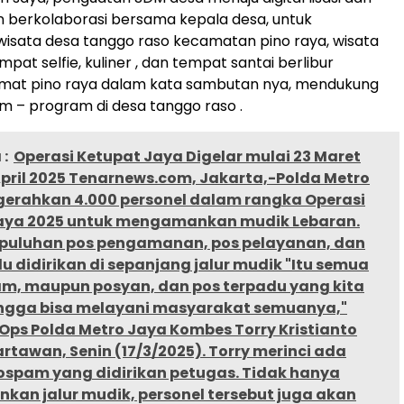
n berkolaborasi bersama kepala desa, untuk
sata desa tanggo raso kecamatan pino raya, wisata
at selfie, kuliner , dan tempat santai berlibur
Camat pino raya dalam kata sambutan nya, mendukung
 – program di desa tanggo raso .
:
Operasi Ketupat Jaya Digelar mulai 23 Maret
April 2025 Tenarnews.com, Jakarta,-Polda Metro
erahkan 4.000 personel dalam rangka Operasi
aya 2025 untuk mengamankan mudik Lebaran.
puluhan pos pengamanan, pos pelayanan, dan
u didirikan di sepanjang jalur mudik "Itu semua
m, maupun posyan, dan pos terpadu yang kita
ingga bisa melayani masyarakat semuanya,"
Ops Polda Metro Jaya Kombes Torry Kristianto
tawan, Senin (17/3/2025). Torry merinci ada
ospam yang didirikan petugas. Tidak hanya
an jalur mudik, personel tersebut juga akan