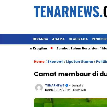
BERANDA
AGAMA
OLAH RAGA
PENDIDI
Eks Pasar Kragilan
Sambut Tahun Baru Islam 1 Muharram 1
Home
Ekonomi
Liputan Utama
Politi
/
/
/
Camat membaur di du
TENARNEWS
- Jurnalis
Rabu, 1 Juni 2022
- 10:32 WIB