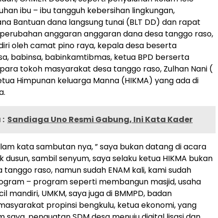
luhan ibu – ibu tangguh kebersihan lingkungan,
na Bantuan dana langsung tunai (BLT DD) dan rapat
erubahan anggaran anggaran dana desa tanggo raso,
adiri oleh camat pino raya, kepala desa beserta
a, babinsa, babinkamtibmas, ketua BPD berserta
para tokoh masyarakat desa tanggo raso, Zulhan Nani (
etua Himpunan keluarga Manna (HIKMA) yang ada di
a.
:
Sandiaga Uno Resmi Gabung, Ini Kata Kader
lam kata sambutan nya, ” saya bukan datang di acara
lik dusun, sambil senyum, saya selaku ketua HIKMA bukan
esa tanggo raso, namun sudah ENAM kali, kami sudah
ram – program seperti membangun masjid, usaha
l mandiri, UMKM, saya juga di BMMPD, badan
asyarakat propinsi bengkulu, ketua ekonomi, yang
saya, penguatan SDM desa menuju digital lisasi dan