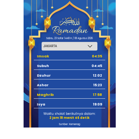
Sabtu, 23 Safar 1448 H / 08 Agustus 2026
Imsak
04:35
Subuh
04:45
Dzuhur
12:02
Ashar
15:23
Maghrib
17:58
Isya
19:09
Waktu sholat berikutnya dalam:
2 jam 18 menit 45 detik
Sumber: Kemenag