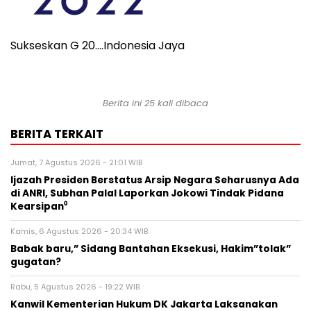
Sukseskan G 20….Indonesia Jaya
Berita ini 25 kali dibaca
BERITA TERKAIT
Jumat, 7 Agustus 2026 - 21:01 WIB
Ijazah Presiden Berstatus Arsip Negara Seharusnya Ada
di ANRI, Subhan Palal Laporkan Jokowi Tindak Pidana
Kearsipan⁰
Kamis, 6 Agustus 2026 - 20:34 WIB
Babak baru,” Sidang Bantahan Eksekusi, Hakim”tolak”
gugatan?
Rabu, 5 Agustus 2026 - 19:22 WIB
Kanwil Kementerian Hukum DK Jakarta Laksanakan