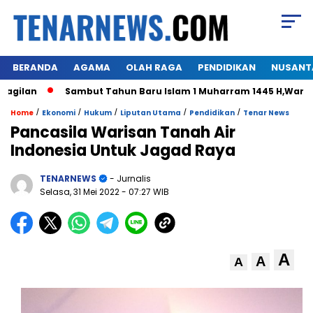
BERANDA
AGAMA
OLAH RAGA
PENDIDIKAN
NUSANT
an
Sambut Tahun Baru Islam 1 Muharram 1445 H,Warga Hima
/
/
/
/
/
Home
Ekonomi
Hukum
Liputan Utama
Pendidikan
Tenar News
Pancasila Warisan Tanah Air
Indonesia Untuk Jagad Raya
TENARNEWS
- Jurnalis
Selasa, 31 Mei 2022
- 07:27 WIB
A
A
A