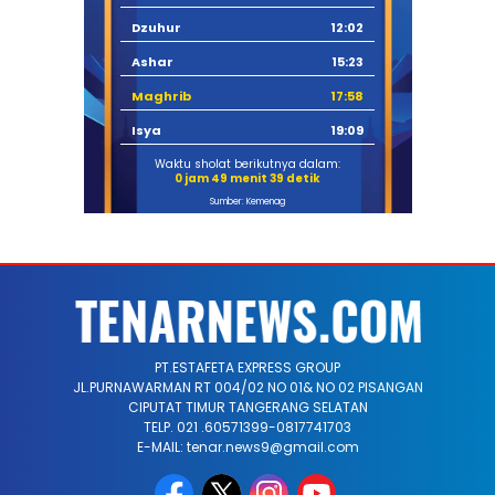
Dzuhur
12:02
Ashar
15:23
Maghrib
17:58
Isya
19:09
Waktu sholat berikutnya dalam:
0 jam 49 menit 38 detik
Sumber: Kemenag
PT.ESTAFETA EXPRESS GROUP
JL.PURNAWARMAN RT 004/02 NO 01& NO 02 PISANGAN
CIPUTAT TIMUR TANGERANG SELATAN
TELP. 021 .60571399-0817741703
E-MAIL: tenar.news9@gmail.com