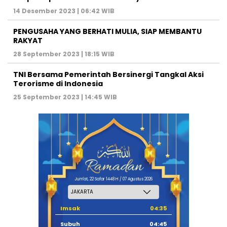
14 Desember 2023 | 06:42 WIB
PENGUSAHA YANG BERHATI MULIA, SIAP MEMBANTU
RAKYAT
28 September 2023 | 18:15 WIB
TNI Bersama Pemerintah Bersinergi Tangkal Aksi
Terorisme di Indonesia
25 September 2023 | 14:45 WIB
Jum'at, 22 Safar 1448 H / 07 Agustus 2026
Imsak
04:35
Subuh
04:45