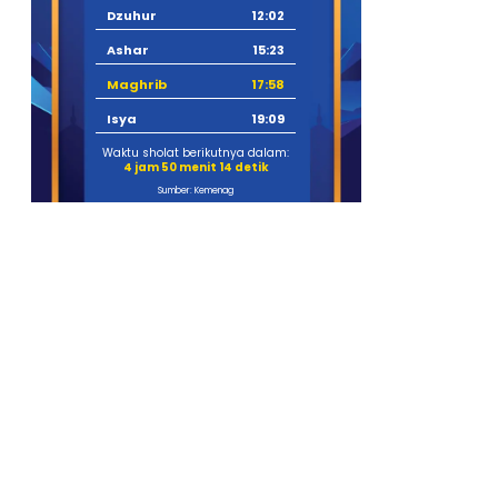
Dzuhur
12:02
Ashar
15:23
Maghrib
17:58
Isya
19:09
Waktu sholat berikutnya dalam:
4 jam 50 menit 13 detik
Sumber: Kemenag