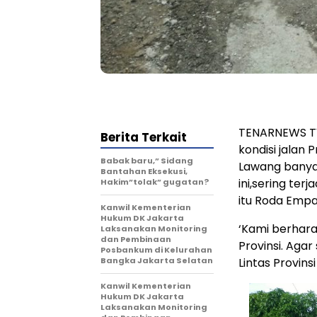
TENARNEWS TV9
Berita Terkait
kondisi jalan
Babak baru,” Sidang
Lawang banyak
Bantahan Eksekusi,
ini,sering ter
Hakim”tolak” gugatan?
itu Roda Empa
Kanwil Kementerian
Hukum DK Jakarta
‘Kami berhar
Laksanakan Monitoring
dan Pembinaan
Provinsi. Aga
Posbankum di Kelurahan
Bangka Jakarta Selatan
Lintas Provins
Kanwil Kementerian
Hukum DK Jakarta
Laksanakan Monitoring