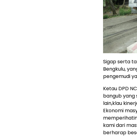
Sigap serta t
Bengkulu, ya
pengemudi ya
Ketau DPD N
bangub yang s
lain,klau kine
Ekonomi masya
memperihatin
kami dari ma
berharap besa