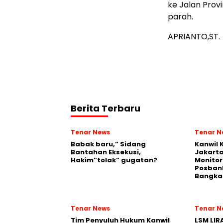
ke Jalan Prov
parah.
APRIANTO,ST.
Berita Terbaru
Tenar News
Tenar N
Babak baru,” Sidang
Kanwil
Bantahan Eksekusi,
Jakart
Hakim”tolak” gugatan?
Monito
Posban
Bangka 
Tenar News
Tenar N
Tim Penyuluh Hukum Kanwil
LSM LIR