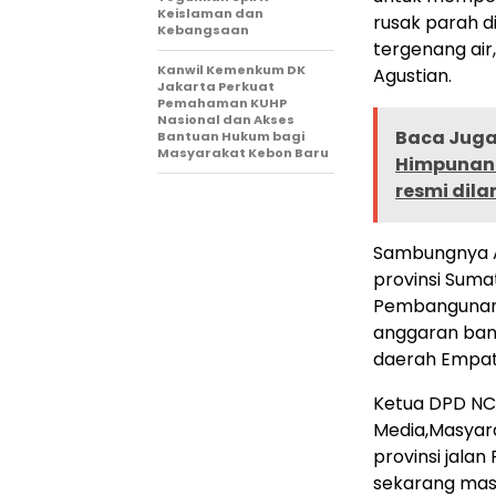
Keislaman dan
rusak parah d
Kebangsaan
tergenang air
Kanwil Kemenkum DK
Agustian.
Jakarta Perkuat
Pemahaman KUHP
Nasional dan Akses
Baca Juga 
Bantuan Hukum bagi
Masyarakat Kebon Baru
Himpunan 
resmi dilan
Sambungnya A
provinsi Suma
Pembangunan 
anggaran bangu
daerah Empat
Ketua DPD N
Media,Masyar
provinsi jala
sekarang mas