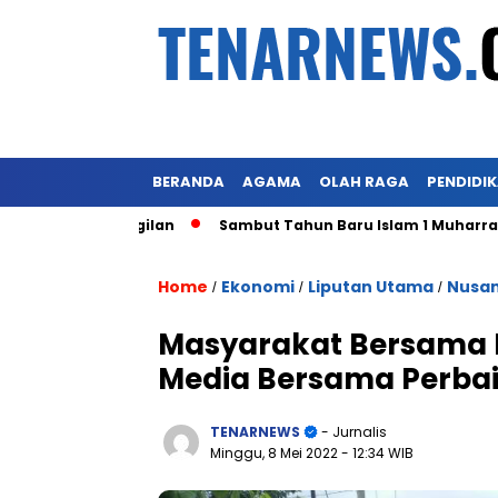
BERANDA
AGAMA
OLAH RAGA
PENDIDI
asar Kragilan
Sambut Tahun Baru Islam 1 Muharram 1445 H,
Home
Ekonomi
Liputan Utama
Nusa
/
/
/
Masyarakat Bersama
Media Bersama Perbai
TENARNEWS
- Jurnalis
Minggu, 8 Mei 2022
- 12:34 WIB