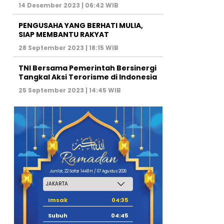
14 Desember 2023 | 06:42 WIB
PENGUSAHA YANG BERHATI MULIA,
SIAP MEMBANTU RAKYAT
28 September 2023 | 18:15 WIB
TNI Bersama Pemerintah Bersinergi
Tangkal Aksi Terorisme di Indonesia
25 September 2023 | 14:45 WIB
Jum'at, 22 Safar 1448 H / 07 Agustus 2026
Imsak
04:35
Subuh
04:45