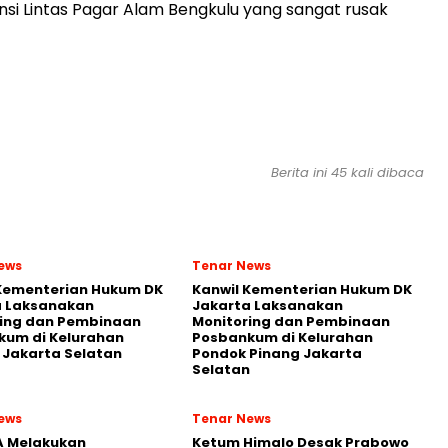
insi Lintas Pagar Alam Bengkulu yang sangat rusak
Berita ini 45 kali dibaca
ews
Tenar News
 Kementerian Hukum DK
Kanwil Kementerian Hukum DK
a Laksanakan
Jakarta Laksanakan
ring dan Pembinaan
Monitoring dan Pembinaan
kum di Kelurahan
Posbankum di Kelurahan
Jakarta Selatan
Pondok Pinang Jakarta
Selatan
ews
Tenar News
A Melakukan
Ketum Himalo Desak Prabowo