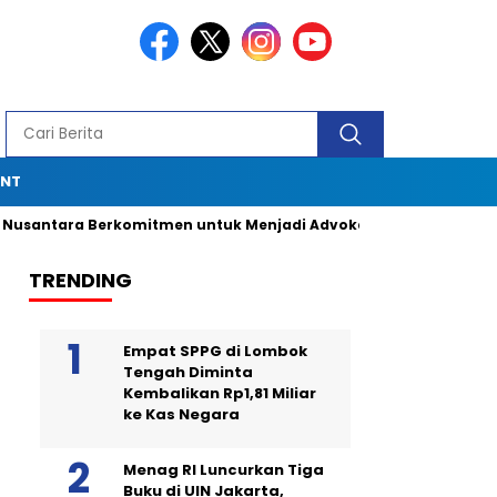
ENT
ra Berkomitmen untuk Menjadi Advokat Spesialis dengan Duku
TRENDING
Empat SPPG di Lombok
Tengah Diminta
Kembalikan Rp1,81 Miliar
ke Kas Negara
Menag RI Luncurkan Tiga
Buku di UIN Jakarta,