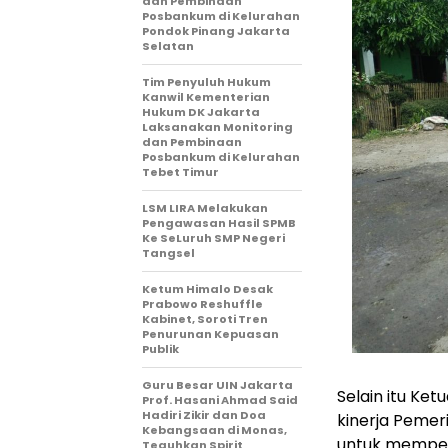
dan Pembinaan
Posbankum di Kelurahan
Pondok Pinang Jakarta
Selatan
Tim Penyuluh Hukum
Kanwil Kementerian
Hukum DK Jakarta
Laksanakan Monitoring
dan Pembinaan
Posbankum di Kelurahan
Tebet Timur
LSM LIRA Melakukan
Pengawasan Hasil SPMB
Ke SeLuruh SMP Negeri
Tangsel
Ketum Himalo Desak
Prabowo Reshuffle
Kabinet, Soroti Tren
Penurunan Kepuasan
Publik
Guru Besar UIN Jakarta
Selain itu K
Prof. Hasani Ahmad Said
Hadiri Zikir dan Doa
kinerja Pemer
Kebangsaan di Monas,
untuk memperb
Teguhkan Spirit