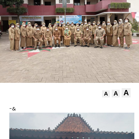
A
A
A
-&