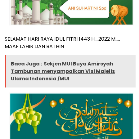
SELAMAT HARI RAYA IDUL FITRI 1443 H….2022 M…..
MAAF LAHIR DAN BATHIN
Baca Juga :
Sekjen MUI Buya Amirsyah
Tambunan menyampaikan Visi Majelis
Ulama Indonesia /MUI