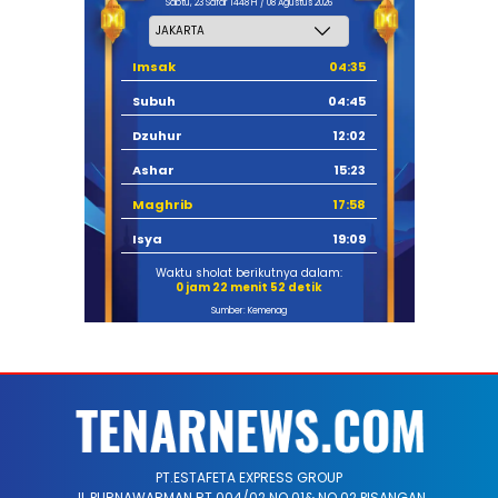
Sabtu, 23 Safar 1448 H / 08 Agustus 2026
Imsak
04:35
Subuh
04:45
Dzuhur
12:02
Ashar
15:23
Maghrib
17:58
Isya
19:09
Waktu sholat berikutnya dalam:
0 jam 22 menit 51 detik
Sumber: Kemenag
PT.ESTAFETA EXPRESS GROUP
JL.PURNAWARMAN RT 004/02 NO 01& NO 02 PISANGAN