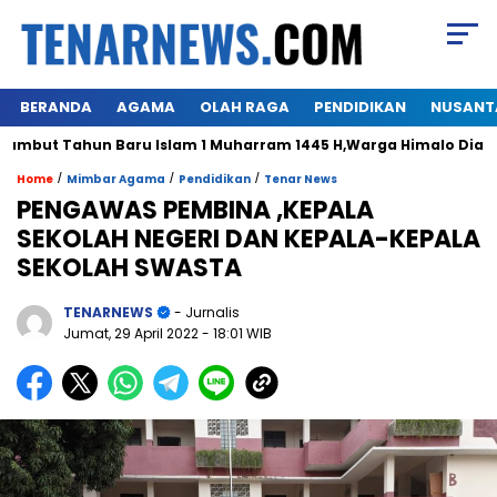
BERANDA
AGAMA
OLAH RAGA
PENDIDIKAN
NUSANT
n Baru Islam 1 Muharram 1445 H,Warga Himalo Diaspora Gelar 
/
/
/
Home
Mimbar Agama
Pendidikan
Tenar News
PENGAWAS PEMBINA ,KEPALA
SEKOLAH NEGERI DAN KEPALA-KEPALA
SEKOLAH SWASTA
TENARNEWS
- Jurnalis
Jumat, 29 April 2022
- 18:01 WIB