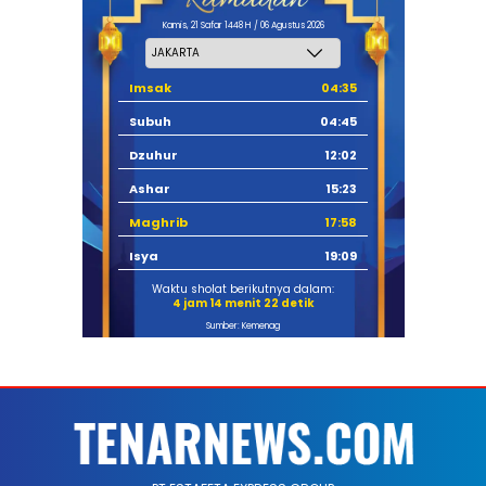
Kamis, 21 Safar 1448 H / 06 Agustus 2026
Imsak
04:35
Subuh
04:45
Dzuhur
12:02
Ashar
15:23
Maghrib
17:58
Isya
19:09
Waktu sholat berikutnya dalam:
4 jam 14 menit 21 detik
Sumber: Kemenag