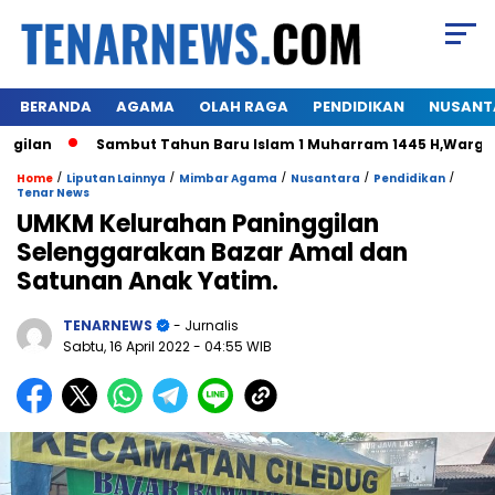
BERANDA
AGAMA
OLAH RAGA
PENDIDIKAN
NUSANT
n
Sambut Tahun Baru Islam 1 Muharram 1445 H,Warga Himal
/
/
/
/
/
Home
Liputan Lainnya
Mimbar Agama
Nusantara
Pendidikan
Tenar News
UMKM Kelurahan Paninggilan
Selenggarakan Bazar Amal dan
Satunan Anak Yatim.
TENARNEWS
- Jurnalis
Sabtu, 16 April 2022
- 04:55 WIB