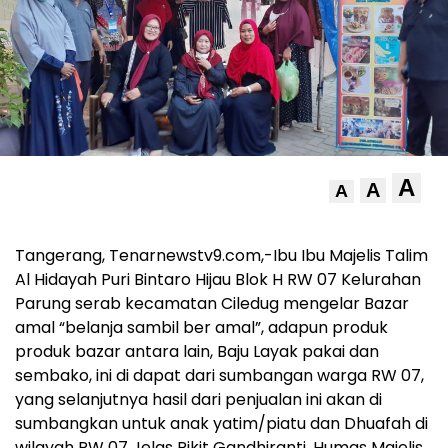
A
A
A
Tangerang, Tenarnewstv9.com,-Ibu Ibu Majelis Talim
Al Hidayah Puri Bintaro Hijau Blok H RW 07 Kelurahan
Parung serab kecamatan Ciledug mengelar Bazar
amal “belanja sambil ber amal”, adapun produk
produk bazar antara lain, Baju Layak pakai dan
sembako, ini di dapat dari sumbangan warga RW 07,
yang selanjutnya hasil dari penjualan ini akan di
sumbangkan untuk anak yatim/piatu dan Dhuafah di
wilayah RW 07 Jelas Rikit Gandhiranti, Humas Majelis