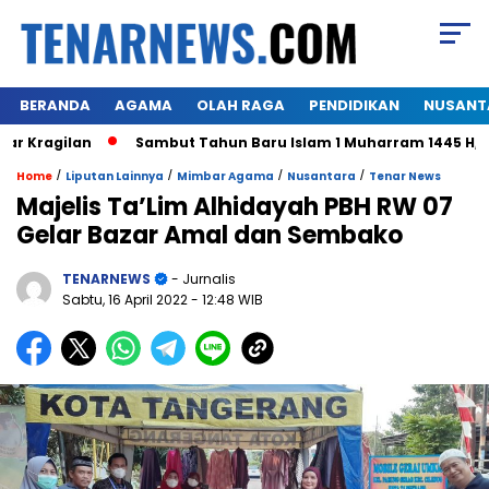
BERANDA
AGAMA
OLAH RAGA
PENDIDIKAN
NUSANT
agilan
Sambut Tahun Baru Islam 1 Muharram 1445 H,Warga 
/
/
/
/
Home
Liputan Lainnya
Mimbar Agama
Nusantara
Tenar News
Majelis Ta’Lim Alhidayah PBH RW 07
Gelar Bazar Amal dan Sembako
TENARNEWS
- Jurnalis
Sabtu, 16 April 2022
- 12:48 WIB