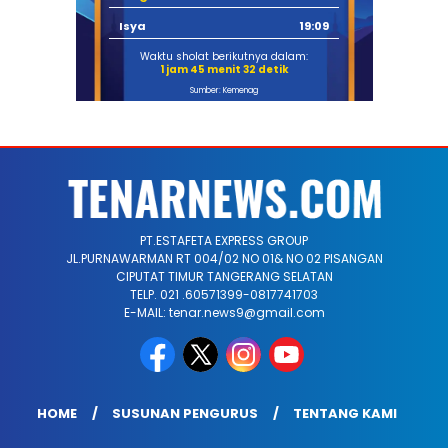
Isya
19:09
Waktu sholat berikutnya dalam:
1 jam 45 menit 31 detik
Sumber: Kemenag
PT.ESTAFETA EXPRESS GROUP
JL.PURNAWARMAN RT 004/02 NO 01& NO 02 PISANGAN
CIPUTAT TIMUR TANGERANG SELATAN
TELP. 021 .60571399-0817741703
E-MAIL: tenar.news9@gmail.com
HOME
SUSUNAN PENGURUS
TENTANG KAMI