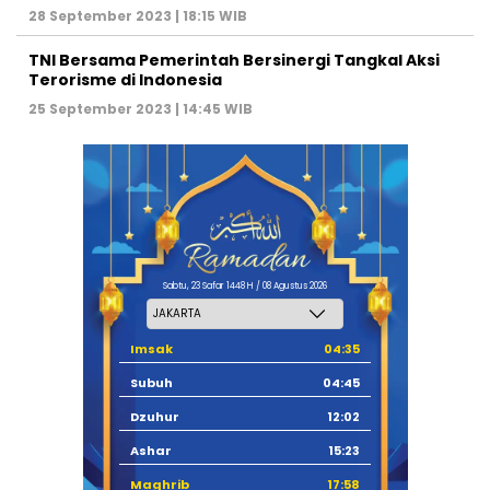
28 September 2023 | 18:15 WIB
TNI Bersama Pemerintah Bersinergi Tangkal Aksi
Terorisme di Indonesia
25 September 2023 | 14:45 WIB
Sabtu, 23 Safar 1448 H / 08 Agustus 2026
Imsak
04:35
Subuh
04:45
Dzuhur
12:02
Ashar
15:23
Maghrib
17:58