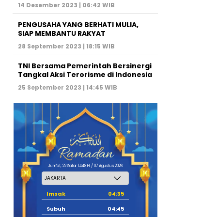
14 Desember 2023 | 06:42 WIB
PENGUSAHA YANG BERHATI MULIA,
SIAP MEMBANTU RAKYAT
28 September 2023 | 18:15 WIB
TNI Bersama Pemerintah Bersinergi
Tangkal Aksi Terorisme di Indonesia
25 September 2023 | 14:45 WIB
Jum'at, 22 Safar 1448 H / 07 Agustus 2026
Imsak
04:35
Subuh
04:45