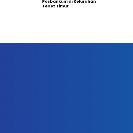
Posbankum di Kelurahan
Tebet Timur