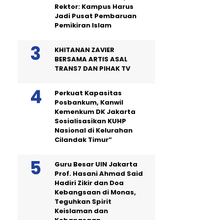
Rektor: Kampus Harus
Jadi Pusat Pembaruan
Pemikiran Islam
KHITANAN ZAVIER
BERSAMA ARTIS ASAL
TRANS7 DAN PIHAK TV
Perkuat Kapasitas
Posbankum, Kanwil
Kemenkum DK Jakarta
Sosialisasikan KUHP
Nasional di Kelurahan
Cilandak Timur”
Guru Besar UIN Jakarta
Prof. Hasani Ahmad Said
Hadiri Zikir dan Doa
Kebangsaan di Monas,
Teguhkan Spirit
Keislaman dan