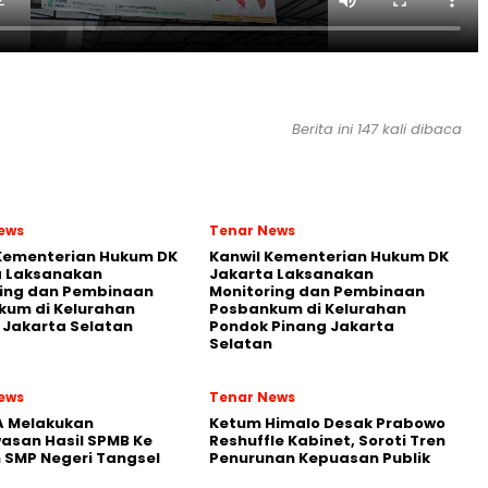
Berita ini 147 kali dibaca
ews
Tenar News
 Kementerian Hukum DK
Kanwil Kementerian Hukum DK
a Laksanakan
Jakarta Laksanakan
ring dan Pembinaan
Monitoring dan Pembinaan
kum di Kelurahan
Posbankum di Kelurahan
Jakarta Selatan
Pondok Pinang Jakarta
Selatan
ews
Tenar News
A Melakukan
Ketum Himalo Desak Prabowo
asan Hasil SPMB Ke
Reshuffle Kabinet, Soroti Tren
 SMP Negeri Tangsel
Penurunan Kepuasan Publik