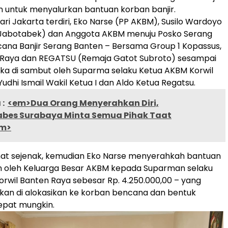
 untuk menyalurkan bantuan korban banjir.
i Jakarta terdiri, Eko Narse (PP AKBM), Susilo Wardoyo
Jabotabek) dan Anggota AKBM menuju Posko Serang
ana Banjir Serang Banten – Bersama Group 1 Kopassus,
Raya dan REGATSU (Remaja Gatot Subroto) sesampai
ka di sambut oleh Suparma selaku Ketua AKBM Korwil
udhi Ismail Wakil Ketua I dan Aldo Ketua Regatsu.
:
<em>Dua Orang Menyerahkan Diri,
abes Surabaya Minta Semua Pihak Taat
m>
ahat sejenak, kemudian Eko Narse menyerahkah bantuan
n oleh Keluarga Besar AKBM kepada Suparman selaku
rwil Banten Raya sebesar Rp. 4.250.000,00 – yang
kan di alokasikan ke korban bencana dan bentuk
pat mungkin.