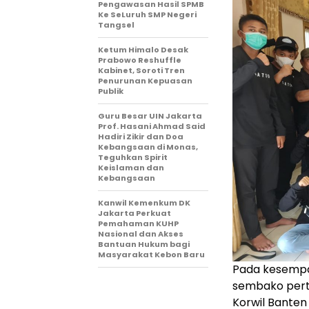
Pengawasan Hasil SPMB
Ke SeLuruh SMP Negeri
Tangsel
Ketum Himalo Desak
Prabowo Reshuffle
Kabinet, Soroti Tren
Penurunan Kepuasan
Publik
Guru Besar UIN Jakarta
Prof. Hasani Ahmad Said
Hadiri Zikir dan Doa
Kebangsaan di Monas,
Teguhkan Spirit
Keislaman dan
Kebangsaan
Kanwil Kemenkum DK
Jakarta Perkuat
Pemahaman KUHP
Nasional dan Akses
Bantuan Hukum bagi
Masyarakat Kebon Baru
Pada kesempa
sembako pert
Korwil Banten