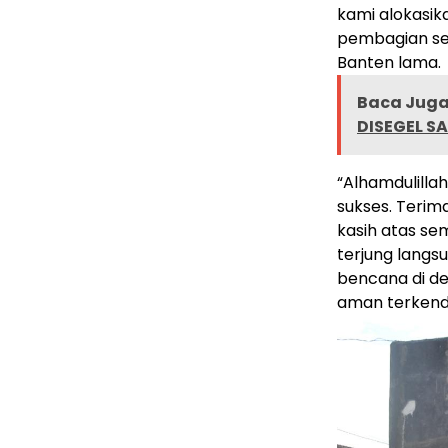
kami alokasik
pembagian sem
Banten lama.
Baca Juga 
DISEGEL S
“Alhamdulillah
sukses. Terim
kasih atas se
terjung langs
bencana di de
aman terkend