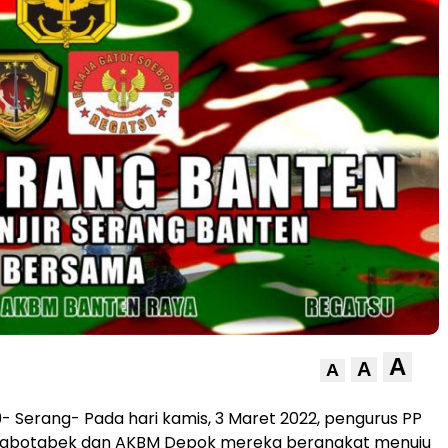
A
A
A
 Serang- Pada hari kamis, 3 Maret 2022, pengurus PP
abotabek dan AKBM Depok mereka berangkat menuju