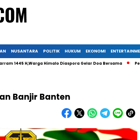
KAN
NUSANTARA
POLITIK
HUKUM
EKONOMI
ENTERTAINM
45 H,Warga Himalo Diaspora Gelar Doa Bersama
Peradi Nus
an Banjir Banten