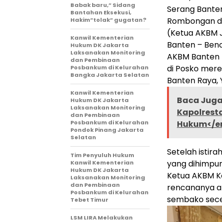
Babak baru,” Sidang
Serang Banten
Bantahan Eksekusi,
Rombongan dar
Hakim”tolak” gugatan?
(Ketua AKBM 
Kanwil Kementerian
Banten – Benc
Hukum DK Jakarta
Laksanakan Monitoring
AKBM Banten 
dan Pembinaan
di Posko mere
Posbankum di Kelurahan
Bangka Jakarta Selatan
Banten Raya, Y
Kanwil Kementerian
Baca Juga 
Hukum DK Jakarta
Laksanakan Monitoring
Kapolrest
dan Pembinaan
Posbankum di Kelurahan
Hukum</e
Pondok Pinang Jakarta
Selatan
Setelah istir
Tim Penyuluh Hukum
yang dihimpu
Kanwil Kementerian
Hukum DK Jakarta
Ketua AKBM Ko
Laksanakan Monitoring
dan Pembinaan
rencananya a
Posbankum di Kelurahan
sembako sece
Tebet Timur
LSM LIRA Melakukan