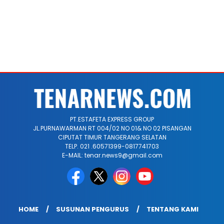
PT.ESTAFETA EXPRESS GROUP
JL.PURNAWARMAN RT 004/02 NO 01& NO 02 PISANGAN
CIPUTAT TIMUR TANGERANG SELATAN
TELP. 021 .60571399-0817741703
E-MAIL: tenar.news9@gmail.com
HOME
SUSUNAN PENGURUS
TENTANG KAMI