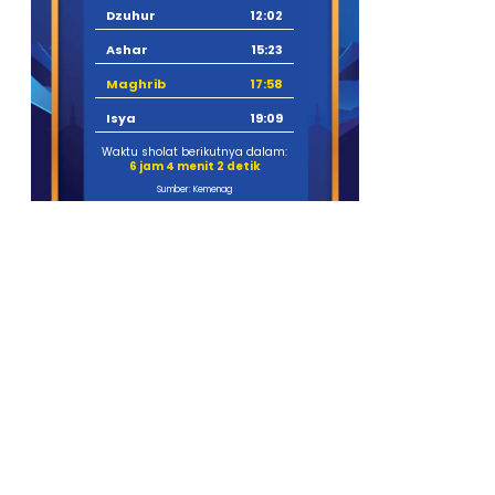
Dzuhur
12:02
Ashar
15:23
Maghrib
17:58
Isya
19:09
Waktu sholat berikutnya dalam:
6 jam 4 menit 1 detik
Sumber: Kemenag