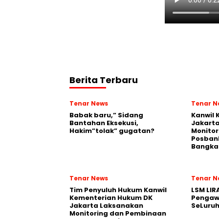
Berita Terbaru
Tenar News
Tenar N
Babak baru,” Sidang
Kanwil
Bantahan Eksekusi,
Jakart
Hakim”tolak” gugatan?
Monito
Posban
Bangka 
Tenar News
Tenar N
Tim Penyuluh Hukum Kanwil
LSM LIR
Kementerian Hukum DK
Pengaw
Jakarta Laksanakan
SeLuruh
Monitoring dan Pembinaan