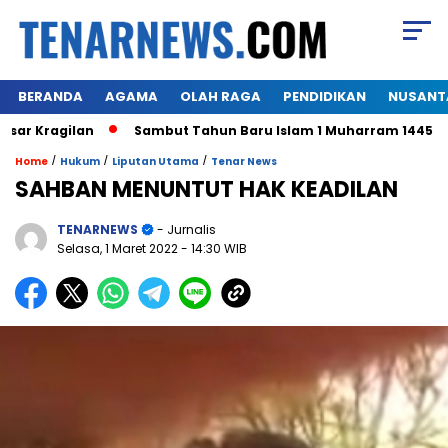
BERANDA
AGAMA
OLAH RAGA
PENDIDIKAN
NUSANT
ragilan
Sambut Tahun Baru Islam 1 Muharram 1445 H,Warga
/
/
/
Home
Hukum
Liputan Utama
Tenar News
SAHBAN MENUNTUT HAK KEADILAN
TENARNEWS
- Jurnalis
Selasa, 1 Maret 2022
- 14:30 WIB