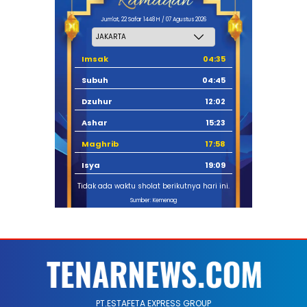
Jum'at, 22 Safar 1448 H / 07 Agustus 2026
Imsak
04:35
Subuh
04:45
Dzuhur
12:02
Ashar
15:23
Maghrib
17:58
Isya
19:09
Tidak ada waktu sholat berikutnya hari ini.
Sumber: Kemenag
PT.ESTAFETA EXPRESS GROUP