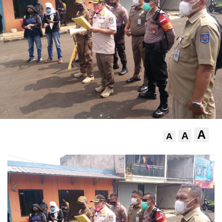
A
A
A