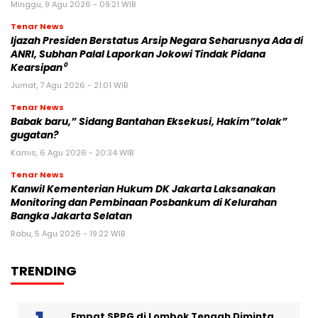
Minggu, 9 Agu 2026 - 09:21 WIB
Tenar News
Ijazah Presiden Berstatus Arsip Negara Seharusnya Ada di
ANRI, Subhan Palal Laporkan Jokowi Tindak Pidana
Kearsipan⁰
Jumat, 7 Agu 2026 - 21:01 WIB
Tenar News
Babak baru,” Sidang Bantahan Eksekusi, Hakim”tolak”
gugatan?
Kamis, 6 Agu 2026 - 20:34 WIB
Tenar News
Kanwil Kementerian Hukum DK Jakarta Laksanakan
Monitoring dan Pembinaan Posbankum di Kelurahan
Bangka Jakarta Selatan
Rabu, 5 Agu 2026 - 19:22 WIB
TRENDING
Empat SPPG di Lombok Tengah Diminta