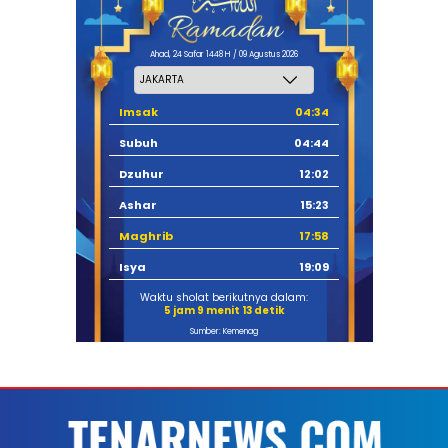
Ahad, 24 Safar 1448 H / 09 Agustus 2026
Imsak
04:34
Subuh
04:44
Dzuhur
12:02
Ashar
15:23
Maghrib
17:58
Isya
19:09
Waktu sholat berikutnya dalam:
5 jam 9 menit 13 detik
Sumber: Kemenag