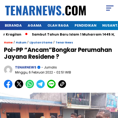
BERANDA
AGAMA
OLAH RAGA
PENDIDIKAN
NUSANT
agilan
Sambut Tahun Baru Islam 1 Muharram 1445 H,Warga 
/
/
/
Home
Hukum
Liputan Utama
Tenar News
Pol-PP “Ancam”Bongkar Perumahan
Jayana Residene ?
TENARNEWS
- Jurnalis
Minggu, 6 Februari 2022
- 02:51 WIB