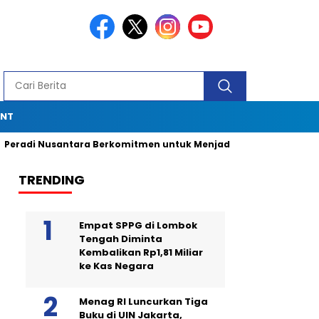
ENT
tara Berkomitmen untuk Menjadi Advokat Spesialis dengan Du
TRENDING
Empat SPPG di Lombok
Tengah Diminta
Kembalikan Rp1,81 Miliar
ke Kas Negara
Menag RI Luncurkan Tiga
Buku di UIN Jakarta,