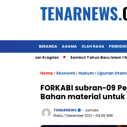
BERANDA
AGAMA
OLAH RAGA
PENDIDI
 Pasar Kragilan
Sambut Tahun Baru Islam 1 Muharram 1445
Home
Ekonomi
Hukum
Liputan Utam
/
/
/
FORKABI subran-09 Pe
Bahan material untuk 
TENARNEWS
- Jurnalis
Rabu, 1 Desember 2021
- 04:06 WIB