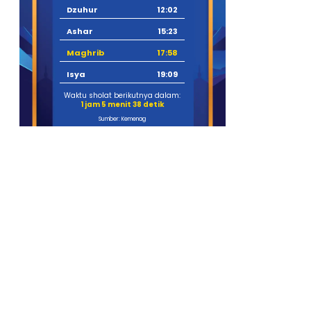
Dzuhur
12:02
Ashar
15:23
Maghrib
17:58
Isya
19:09
Waktu sholat berikutnya dalam:
1 jam 5 menit 36 detik
Sumber: Kemenag