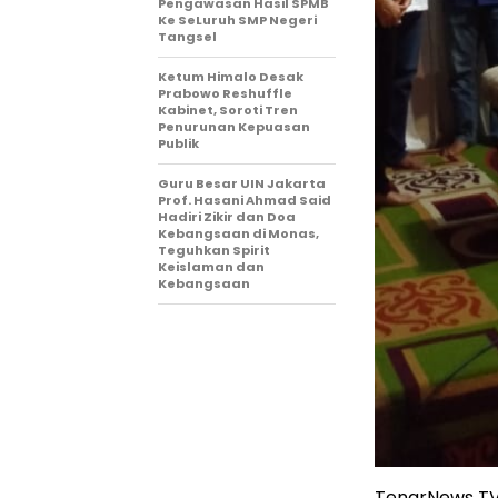
Pengawasan Hasil SPMB
Ke SeLuruh SMP Negeri
Tangsel
Ketum Himalo Desak
Prabowo Reshuffle
Kabinet, Soroti Tren
Penurunan Kepuasan
Publik
Guru Besar UIN Jakarta
Prof. Hasani Ahmad Said
Hadiri Zikir dan Doa
Kebangsaan di Monas,
Teguhkan Spirit
Keislaman dan
Kebangsaan
TenarNews TV9