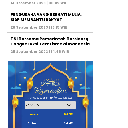
14 Desember 2023 | 06:42 WIB
PENGUSAHA YANG BERHATI MULIA,
SIAP MEMBANTU RAKYAT
28 September 2023 | 18:15 WIB
TNI Bersama Pemerintah Bersinergi
Tangkal Aksi Terorisme di Indonesia
25 September 2023 | 14:45 WIB
Jum'at, 22 Safar 1448 H / 07 Agustus 2026
Imsak
04:35
Subuh
04:45