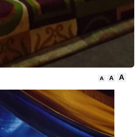
A
A
A