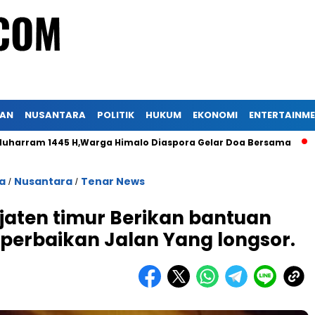
KAN
NUSANTARA
POLITIK
HUKUM
EKONOMI
ENTERTAINM
 H,Warga Himalo Diaspora Gelar Doa Bersama
Peradi Nusan
a
Nusantara
Tenar News
/
/
jaten timur Berikan bantuan
perbaikan Jalan Yang longsor.