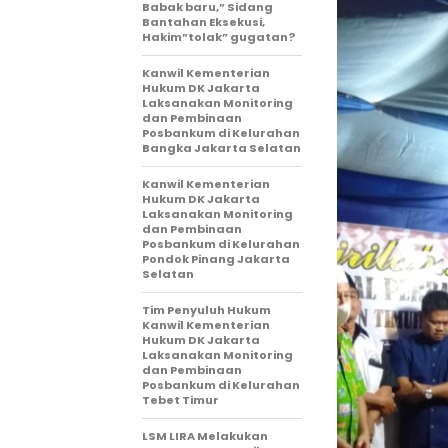
Babak baru,” Sidang
Bantahan Eksekusi,
Hakim”tolak” gugatan?
Kanwil Kementerian
Hukum DK Jakarta
Laksanakan Monitoring
dan Pembinaan
Posbankum di Kelurahan
Bangka Jakarta Selatan
Kanwil Kementerian
Hukum DK Jakarta
Laksanakan Monitoring
dan Pembinaan
Posbankum di Kelurahan
Pondok Pinang Jakarta
Selatan
Tim Penyuluh Hukum
Kanwil Kementerian
Hukum DK Jakarta
Laksanakan Monitoring
dan Pembinaan
Posbankum di Kelurahan
Tebet Timur
LSM LIRA Melakukan