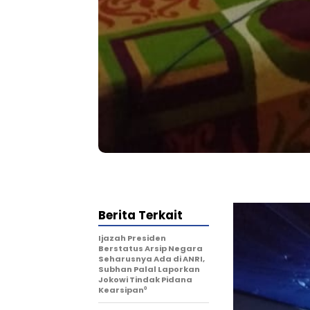
Berita Terkait
Ijazah Presiden
Berstatus Arsip Negara
Seharusnya Ada di ANRI,
Subhan Palal Laporkan
Jokowi Tindak Pidana
Kearsipan⁰