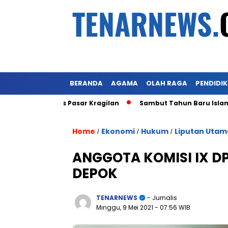
BERANDA
AGAMA
OLAH RAGA
PENDIDI
Lahan Eks Pasar Kragilan
Sambut Tahun Baru Islam 1 Muhar
Home
Ekonomi
Hukum
Liputan Utam
/
/
/
ANGGOTA KOMISI IX DPR
DEPOK
TENARNEWS
- Jurnalis
Minggu, 9 Mei 2021
- 07:56 WIB