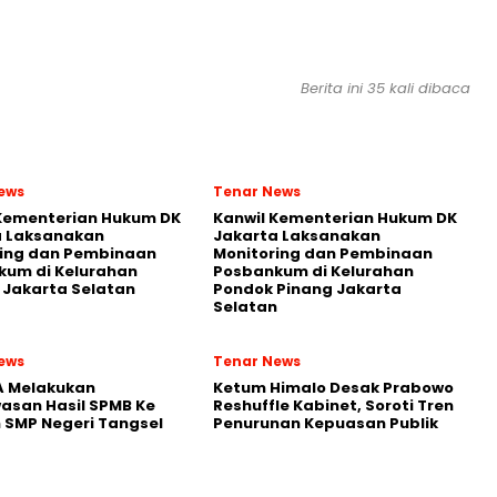
Berita ini 35 kali dibaca
ews
Tenar News
 Kementerian Hukum DK
Kanwil Kementerian Hukum DK
a Laksanakan
Jakarta Laksanakan
ring dan Pembinaan
Monitoring dan Pembinaan
kum di Kelurahan
Posbankum di Kelurahan
Jakarta Selatan
Pondok Pinang Jakarta
Selatan
ews
Tenar News
A Melakukan
Ketum Himalo Desak Prabowo
asan Hasil SPMB Ke
Reshuffle Kabinet, Soroti Tren
 SMP Negeri Tangsel
Penurunan Kepuasan Publik