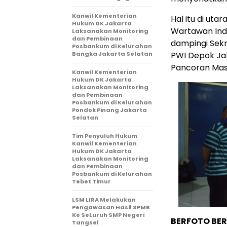
Kanwil Kementerian
Hal itu di ut
Hukum DK Jakarta
Wartawan Indo
Laksanakan Monitoring
dan Pembinaan
dampingi Sekr
Posbankum di Kelurahan
Bangka Jakarta Selatan
PWI Depok Ja
Pancoran Mas
Kanwil Kementerian
Hukum DK Jakarta
Laksanakan Monitoring
dan Pembinaan
Posbankum di Kelurahan
Pondok Pinang Jakarta
Selatan
Tim Penyuluh Hukum
Kanwil Kementerian
Hukum DK Jakarta
Laksanakan Monitoring
dan Pembinaan
Posbankum di Kelurahan
Tebet Timur
LSM LIRA Melakukan
Pengawasan Hasil SPMB
Ke SeLuruh SMP Negeri
BERFOTO BE
Tangsel