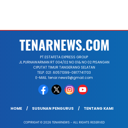
PT.ESTAFETA EXPRESS GROUP
JL.PURNAWARMAN RT 004/02 NO 01& NO 02 PISANGAN
CIPUTAT TIMUR TANGERANG SELATAN
TELP. 021 .60571399-0817741703
E-MAIL: tenar.news9@gmail.com
HOME
SUSUNAN PENGURUS
TENTANG KAMI
COPYRIGHT © 2026 TENARNEWS - ALL RIGHTS RESERVED