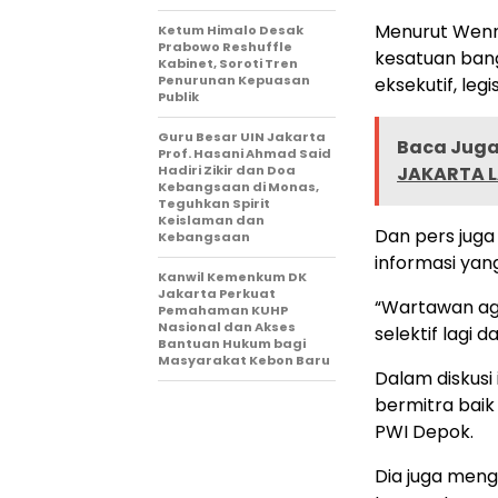
Menurut Wenny
Ketum Himalo Desak
Prabowo Reshuffle
kesatuan bang
Kabinet, Soroti Tren
Penurunan Kepuasan
eksekutif, legi
Publik
Guru Besar UIN Jakarta
Baca Juga 
Prof. Hasani Ahmad Said
Hadiri Zikir dan Doa
JAKARTA L
Kebangsaan di Monas,
Teguhkan Spirit
Keislaman dan
Dan pers juga
Kebangsaan
informasi ya
Kanwil Kemenkum DK
Jakarta Perkuat
“Wartawan aga
Pemahaman KUHP
Nasional dan Akses
selektif lagi
Bantuan Hukum bagi
Masyarakat Kebon Baru
Dalam diskusi
bermitra bai
PWI Depok.
Dia juga meng