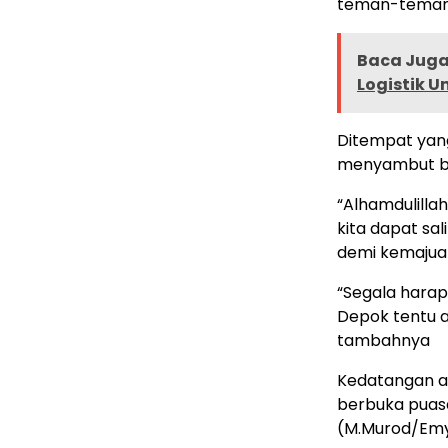
teman-teman 
Baca Juga 
Logistik 
Ditempat yan
menyambut bai
“Alhamdulillah
kita dapat s
demi kemajuan
“Segala hara
Depok tentu 
tambahnya
Kedatangan an
berbuka puas
(M.Murod/Emy