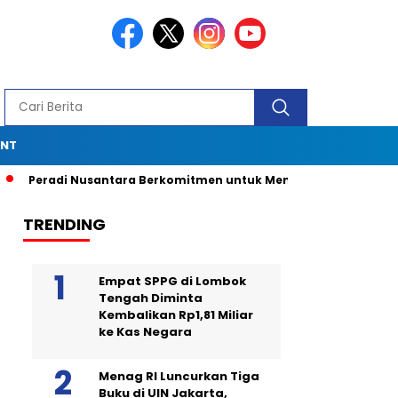
ENT
adi Nusantara Berkomitmen untuk Menjadi Advokat Spesialis d
TRENDING
Empat SPPG di Lombok
Tengah Diminta
Kembalikan Rp1,81 Miliar
ke Kas Negara
Menag RI Luncurkan Tiga
Buku di UIN Jakarta,