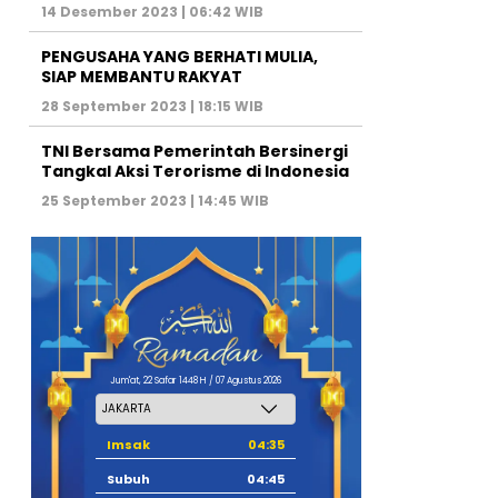
14 Desember 2023 | 06:42 WIB
PENGUSAHA YANG BERHATI MULIA,
SIAP MEMBANTU RAKYAT
28 September 2023 | 18:15 WIB
TNI Bersama Pemerintah Bersinergi
Tangkal Aksi Terorisme di Indonesia
25 September 2023 | 14:45 WIB
Jum'at, 22 Safar 1448 H / 07 Agustus 2026
Imsak
04:35
Subuh
04:45