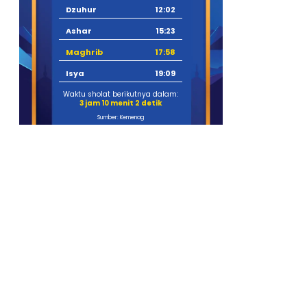
Dzuhur
12:02
Ashar
15:23
Maghrib
17:58
Isya
19:09
Waktu sholat berikutnya dalam:
3 jam 10 menit 1 detik
Sumber: Kemenag