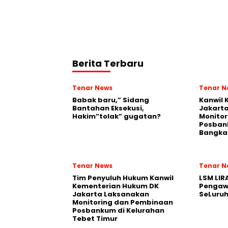
Berita Terbaru
Tenar News
Tenar N
Babak baru,” Sidang
Kanwil
Bantahan Eksekusi,
Jakart
Hakim”tolak” gugatan?
Monito
Posban
Bangka 
Tenar News
Tenar N
Tim Penyuluh Hukum Kanwil
LSM LIR
Kementerian Hukum DK
Pengaw
Jakarta Laksanakan
SeLuruh
Monitoring dan Pembinaan
Posbankum di Kelurahan
Tebet Timur