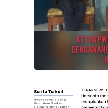
TENARNEWS TV
Berita Terkait
Haryanto memi
Babak baru,” Sidang
menjalankan f
Bantahan Eksekusi,
menyehatkan 
Hakim”tolak” gugatan?