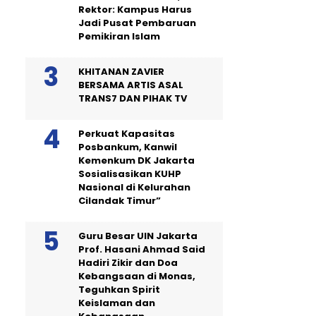
Rektor: Kampus Harus
Jadi Pusat Pembaruan
Pemikiran Islam
KHITANAN ZAVIER
BERSAMA ARTIS ASAL
TRANS7 DAN PIHAK TV
Perkuat Kapasitas
Posbankum, Kanwil
Kemenkum DK Jakarta
Sosialisasikan KUHP
Nasional di Kelurahan
Cilandak Timur”
Guru Besar UIN Jakarta
Prof. Hasani Ahmad Said
Hadiri Zikir dan Doa
Kebangsaan di Monas,
Teguhkan Spirit
Keislaman dan