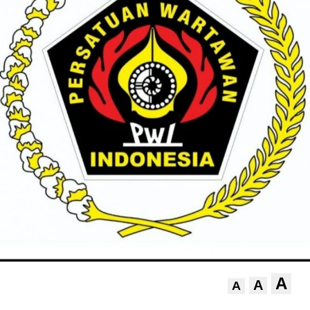
A
A
A