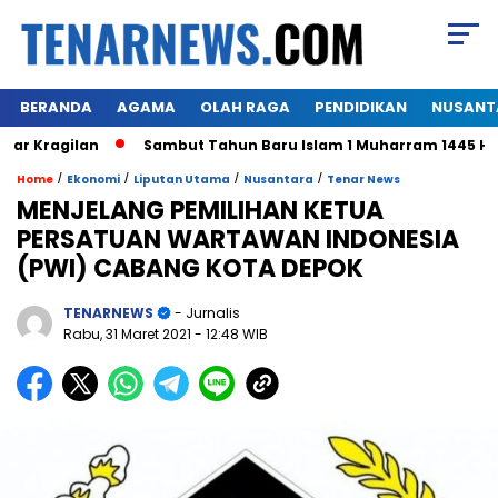
BERANDA
AGAMA
OLAH RAGA
PENDIDIKAN
NUSANT
Kragilan
Sambut Tahun Baru Islam 1 Muharram 1445 H,Warg
/
/
/
/
Home
Ekonomi
Liputan Utama
Nusantara
Tenar News
MENJELANG PEMILIHAN KETUA
PERSATUAN WARTAWAN INDONESIA
(PWI) CABANG KOTA DEPOK
TENARNEWS
- Jurnalis
Rabu, 31 Maret 2021
- 12:48 WIB