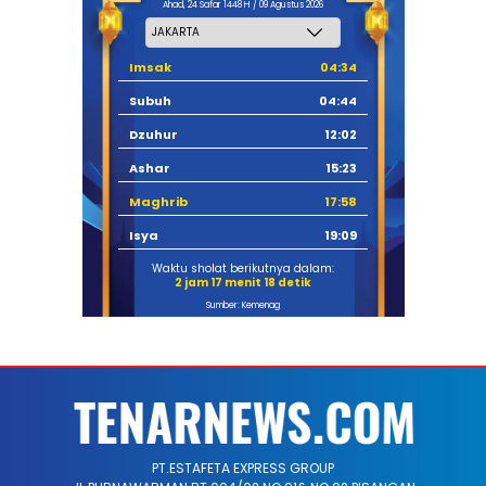
Ahad, 24 Safar 1448 H / 09 Agustus 2026
Imsak
04:34
Subuh
04:44
Dzuhur
12:02
Ashar
15:23
Maghrib
17:58
Isya
19:09
Waktu sholat berikutnya dalam:
2 jam 17 menit 18 detik
Sumber: Kemenag
PT.ESTAFETA EXPRESS GROUP