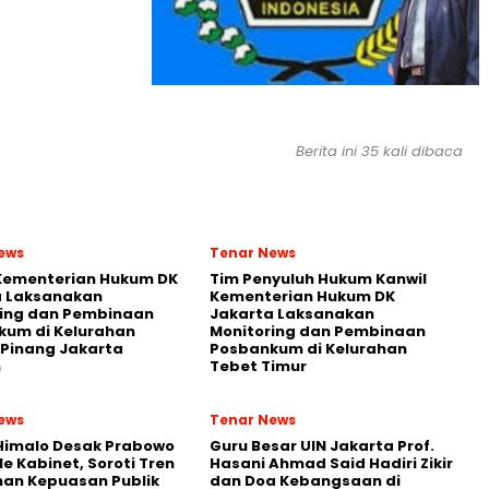
Berita ini 35 kali dibaca
ews
Tenar News
 Kementerian Hukum DK
Tim Penyuluh Hukum Kanwil
a Laksanakan
Kementerian Hukum DK
ring dan Pembinaan
Jakarta Laksanakan
kum di Kelurahan
Monitoring dan Pembinaan
Pinang Jakarta
Posbankum di Kelurahan
n
Tebet Timur
ews
Tenar News
Himalo Desak Prabowo
Guru Besar UIN Jakarta Prof.
le Kabinet, Soroti Tren
Hasani Ahmad Said Hadiri Zikir
an Kepuasan Publik
dan Doa Kebangsaan di