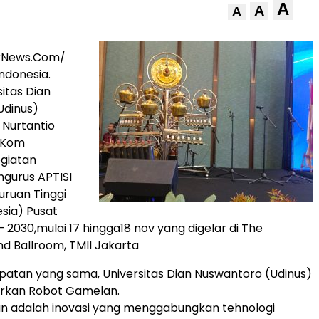
A
A
A
rNews.Com/
ndonesia.
itas Dian
Udinus)
 Nurtantio
M.Kom
giatan
ngurus APTISI
uruan Tinggi
sia) Pusat
 2030,mulai 17 hingga18 nov yang digelar di The
d Ballroom, TMII Jakarta
atan yang sama, Universitas Dian Nuswantoro (Udinus)
irkan Robot Gamelan.
n adalah inovasi yang menggabungkan tehnologi