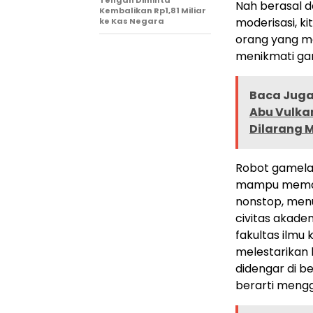
Tengah Diminta
Nah berasal d
Kembalikan Rp1,81 Miliar
moderisasi, ki
ke Kas Negara
orang yang m
menikmati gam
Baca Juga 
Abu Vulka
Dilarang 
Robot gamela
mampu memain
nonstop, menu
civitas akade
fakultas ilmu
melestarikan 
didengar di b
berarti mengg