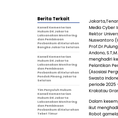
Berita Terkait
Jakarta,Tena
Media Cyber I
Kanwil Kementerian
Hukum DK Jakarta
Rektor Univers
Laksanakan Monitoring
dan Pembinaan
Nuswantoro (
Posbankum di Kelurahan
Prof.Dr.Pulung
Bangka Jakarta Selatan
Andono, S.T,
Kanwil Kementerian
menghadiri ke
Hukum DK Jakarta
Laksanakan Monitoring
Pelantikan Pe
dan Pembinaan
(Asosiasi Perg
Posbankum di Kelurahan
Pondok Pinang Jakarta
Swasta Indone
Selatan
periode 2025 –
Tim Penyuluh Hukum
Krakatau Gran
Kanwil Kementerian
Hukum DK Jakarta
Dalam kesemp
Laksanakan Monitoring
dan Pembinaan
ikut menghad
Posbankum di Kelurahan
Robot gamela
Tebet Timur