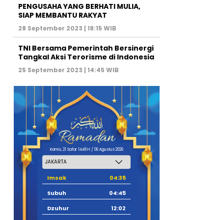
PENGUSAHA YANG BERHATI MULIA,
SIAP MEMBANTU RAKYAT
28 September 2023 | 18:15 WIB
TNI Bersama Pemerintah Bersinergi
Tangkal Aksi Terorisme di Indonesia
25 September 2023 | 14:45 WIB
Kamis, 21 Safar 1448 H / 06 Agustus 2026
Imsak
04:35
Subuh
04:45
Dzuhur
12:02