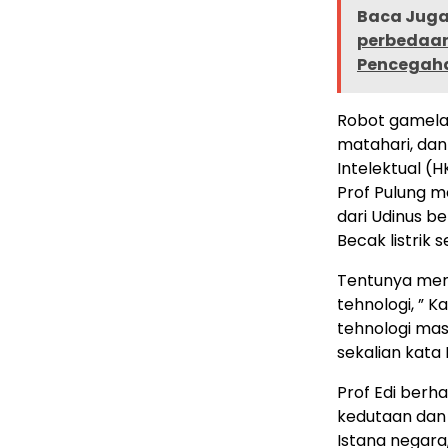
Baca Juga 
perbedaan
Pencegahan
Robot gamela
matahari, da
Intelektual (H
Prof Pulung me
dari Udinus be
Becak listrik 
Tentunya menj
tehnologi, ” 
tehnologi mas
sekalian kata 
Prof Edi berh
kedutaan dan 
Istana ne
gara