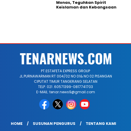
Monas, Teguhkan Spirit
Keislaman dan Kebangsaan
PT.ESTAFETA EXPRESS GROUP
JL.PURNAWARMAN RT 004/02 NO 01& NO 02 PISANGAN
CIPUTAT TIMUR TANGERANG SELATAN
TELP. 021 .60571399-0817741703
E-MAIL: tenar.news9@gmail.com
HOME
SUSUNAN PENGURUS
TENTANG KAMI