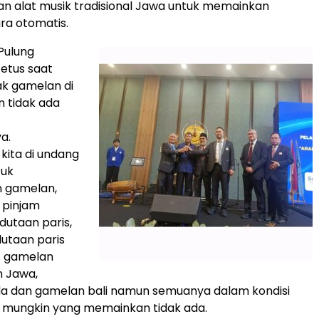
n alat musik tradisional Jawa untuk memainkan
ra otomatis.
Pulung
cetus saat
ak gamelan di
 tidak ada
a.
 kita di undang
tuk
gamelan,
 pinjam
dutaan paris,
utaan paris
t gamelan
n Jawa,
a dan gamelan bali namun semuanya dalam kondisi
, mungkin yang memainkan tidak ada.