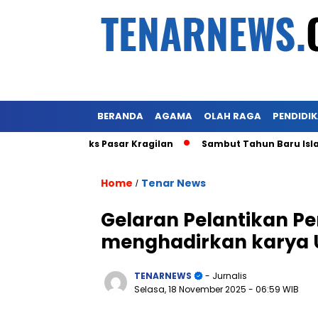
BERANDA
AGAMA
OLAH RAGA
PENDIDI
bot Lahan Eks Pasar Kragilan
Sambut Tahun Baru Islam 1 
Home
Tenar News
/
Gelaran Pelantikan Pe
menghadirkan karya 
TENARNEWS
- Jurnalis
Selasa, 18 November 2025
- 06:59 WIB