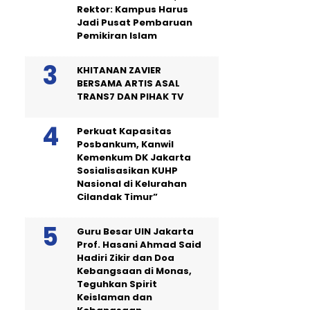
Rektor: Kampus Harus
Jadi Pusat Pembaruan
Pemikiran Islam
KHITANAN ZAVIER
BERSAMA ARTIS ASAL
TRANS7 DAN PIHAK TV
Perkuat Kapasitas
Posbankum, Kanwil
Kemenkum DK Jakarta
Sosialisasikan KUHP
Nasional di Kelurahan
Cilandak Timur”
Guru Besar UIN Jakarta
Prof. Hasani Ahmad Said
Hadiri Zikir dan Doa
Kebangsaan di Monas,
Teguhkan Spirit
Keislaman dan