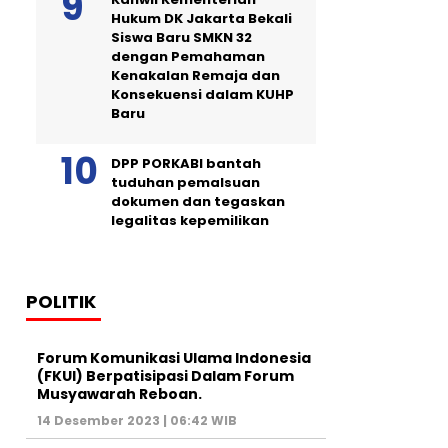
Hukum DK Jakarta Bekali
Siswa Baru SMKN 32
dengan Pemahaman
Kenakalan Remaja dan
Konsekuensi dalam KUHP
Baru
DPP PORKABI bantah
tuduhan pemalsuan
dokumen dan tegaskan
legalitas kepemilikan
POLITIK
Forum Komunikasi Ulama Indonesia
(FKUI) Berpatisipasi Dalam Forum
Musyawarah Reboan.
14 Desember 2023 | 06:42 WIB