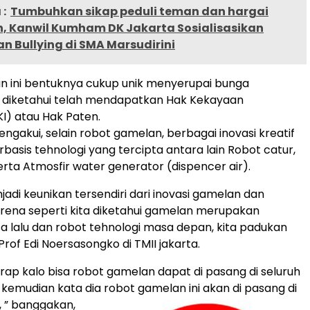
:
Tumbuhkan sikap peduli teman dan hargai
, Kanwil Kumham DK Jakarta Sosialisasikan
 Bullying di SMA Marsudirini
n ini bentuknya cukup unik menyerupai bunga
n diketahui telah mendapatkan Hak Kekayaan
KI) atau Hak Paten.
ngakui, selain robot gamelan, berbagai inovasi kreatif
rbasis tehnologi yang tercipta antara lain Robot catur,
serta Atmosfir water generator (dispencer air).
adi keunikan tersendiri dari inovasi gamelan dan
Karena seperti kita diketahui gamelan merupakan
a lalu dan robot tehnologi masa depan, kita padukan
Prof Edi Noersasongko di TMII jakarta.
arap kalo bisa robot gamelan dapat di pasang di seluruh
kemudian kata dia robot gamelan ini akan di pasang di
, ” banggakan,