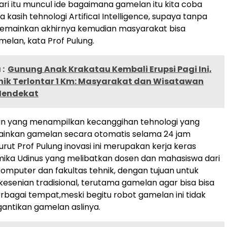
ari itu muncul ide bagaimana gamelan itu kita coba
ta kasih tehnologi ArtificaI Intelligence, supaya tanpa
emainkan akhirnya kemudian masyarakat bisa
elan, kata Prof Pulung.
:
Gunung Anak Krakatau Kembali Erupsi Pagi Ini,
nik Terlontar 1 Km: Masyarakat dan Wisatawan
Mendekat
n yang menampilkan kecanggihan tehnologi yang
kan gamelan secara otomatis selama 24 jam
rut Prof Pulung inovasi ini merupakan kerja keras
mika Udinus yang melibatkan dosen dan mahasiswa dari
 komputer dan fakultas tehnik, dengan tujuan untuk
kesenian tradisional, terutama gamelan agar bisa bisa
erbagai tempat,meski begitu robot gamelan ini tidak
antikan gamelan aslinya.