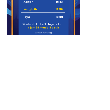
Ashar
15:23
Maghrib
17:58
Isya
19:09
Waktu sholat berikutnya dalam:
4 jam 36 menit 18 detik
Sumber: Kemenag