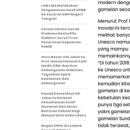
modern denga
LSM LIRA Melakukan
gamelan seca
Pengawasan Hasil SPMB
Ke SeLuruh SMP Negeri
Tangsel
Menurut Prof 
Inovasi ini ter
Ketum Himalo Desak
Prabowo Reshuffle
melihat bany
Kabinet, Soroti Tren
Unesco namun
Penurunan Kepuasan
Publik
yang mampu
memainkanny
Guru Besar UIN Jakarta
Prof. Hasani Ahmad Said
“Di tahun 2018
Hadiri Zikir dan Doa
ke Unesco un
Kebangsaan di Monas,
Teguhkan Spirit
memamerkan 
Keislaman dan
kemudian kita
Kebangsaan
gamelan di ke
Kanwil Kemenkum DK
kebetulan ked
Jakarta Perkuat
Pemahaman KUHP
punya tiga se
Nasional dan Akses
yakni gamela
Bantuan Hukum bagi
Masyarakat Kebon Baru
gamelan Sund
tidak terawat
Empat SPPG di Lombok