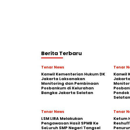
Berita Terbaru
Tenar News
Tenar N
Kanwil Kementerian Hukum DK
Kanwil
Jakarta Laksanakan
Jakart
Monitoring dan Pembinaan
Monito
Posbankum di Kelurahan
Posban
Bangka Jakarta Selatan
Pondok 
Selata
Tenar News
Tenar N
LSM LIRA Melakukan
Ketum 
Pengawasan Hasil SPMB Ke
Reshuff
SeLuruh SMP Negeri Tangsel
Penurun