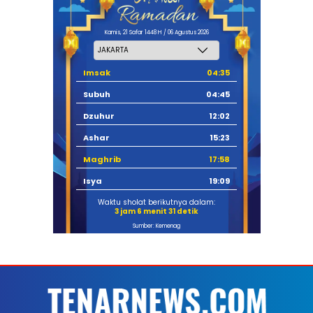
Kamis, 21 Safar 1448 H / 06 Agustus 2026
Imsak
04:35
Subuh
04:45
Dzuhur
12:02
Ashar
15:23
Maghrib
17:58
Isya
19:09
Waktu sholat berikutnya dalam:
3 jam 6 menit 30 detik
Sumber: Kemenag