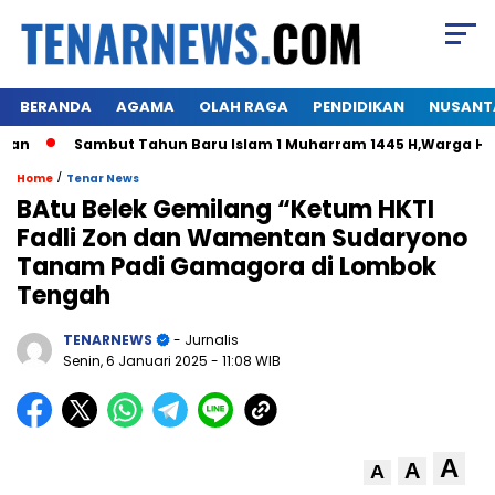
BERANDA
AGAMA
OLAH RAGA
PENDIDIKAN
NUSANT
Sambut Tahun Baru Islam 1 Muharram 1445 H,Warga Himalo Di
/
Home
Tenar News
BAtu Belek Gemilang “Ketum HKTI
Fadli Zon dan Wamentan Sudaryono
Tanam Padi Gamagora di Lombok
Tengah
TENARNEWS
- Jurnalis
Senin, 6 Januari 2025
- 11:08 WIB
A
A
A