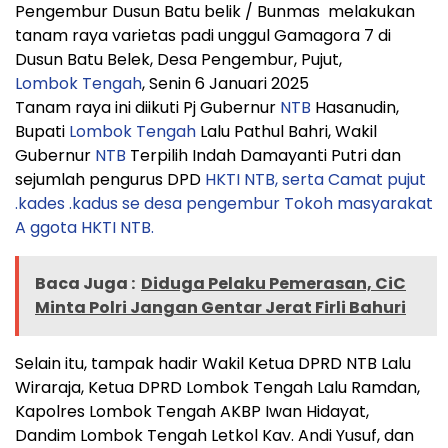
Pengembur Dusun Batu belik / Bunmas melakukan
tanam raya varietas padi unggul Gamagora 7 di
Dusun Batu Belek, Desa Pengembur, Pujut,
Lombok Tengah
, Senin 6 Januari 2025
Tanam raya ini diikuti Pj Gubernur
NTB
Hasanudin,
Bupati
Lombok Tengah
Lalu Pathul Bahri, Wakil
Gubernur
NTB
Terpilih Indah Damayanti Putri dan
sejumlah pengurus DPD
HKTI
NTB, serta Camat pujut
.kades .kadus se desa pengembur Tokoh masyarakat
A ggota HKTI NTB.
Baca Juga :
Diduga Pelaku Pemerasan, CiC
Minta Polri Jangan Gentar Jerat Firli Bahuri
Selain itu, tampak hadir Wakil Ketua DPRD NTB Lalu
Wiraraja, Ketua DPRD Lombok Tengah Lalu Ramdan,
Kapolres Lombok Tengah AKBP Iwan Hidayat,
Dandim Lombok Tengah Letkol Kav. Andi Yusuf, dan