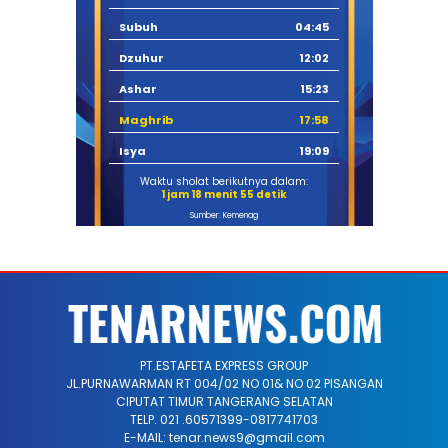
Subuh
04:45
Dzuhur
12:02
Ashar
15:23
Maghrib
17:58
Isya
19:09
Waktu sholat berikutnya dalam:
1 jam 18 menit 55 detik
Sumber: Kemenag
PT.ESTAFETA EXPRESS GROUP
JL.PURNAWARMAN RT 004/02 NO 01& NO 02 PISANGAN
CIPUTAT TIMUR TANGERANG SELATAN
TELP. 021 .60571399-0817741703
E-MAIL: tenar.news9@gmail.com