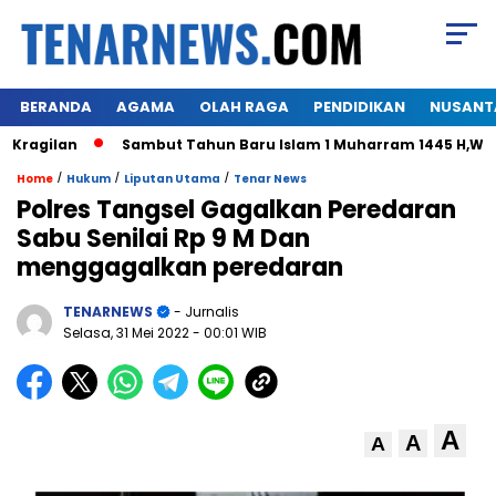
BERANDA
AGAMA
OLAH RAGA
PENDIDIKAN
NUSANT
gilan
Sambut Tahun Baru Islam 1 Muharram 1445 H,Warga H
/
/
/
Home
Hukum
Liputan Utama
Tenar News
Polres Tangsel Gagalkan Peredaran
Sabu Senilai Rp 9 M Dan
menggagalkan peredaran
TENARNEWS
- Jurnalis
Selasa, 31 Mei 2022
- 00:01 WIB
A
A
A